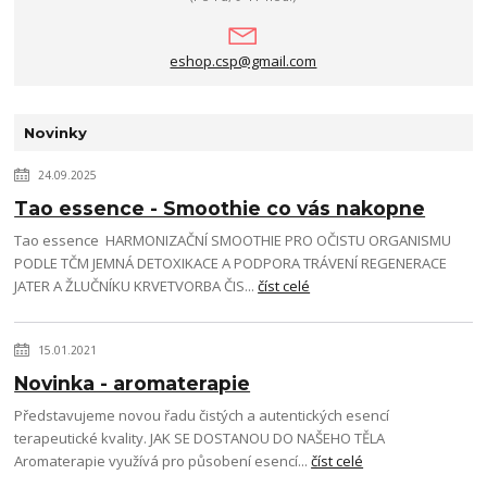
eshop.csp@gmail.com
Novinky
24.09.2025
Tao essence - Smoothie co vás nakopne
Tao essence HARMONIZAČNÍ SMOOTHIE PRO OČISTU ORGANISMU
PODLE TČM JEMNÁ DETOXIKACE A PODPORA TRÁVENÍ REGENERACE
JATER A ŽLUČNÍKU KRVETVORBA ČIS...
číst celé
15.01.2021
Novinka - aromaterapie
Představujeme novou řadu čistých a autentických esencí
terapeutické kvality. JAK SE DOSTANOU DO NAŠEHO TĚLA
Aromaterapie využívá pro působení esencí...
číst celé