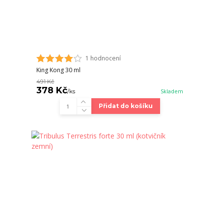
1 hodnocení
King Kong 30 ml
491 Kč
378 Kč
/
ks
Skladem
Přidat do košíku