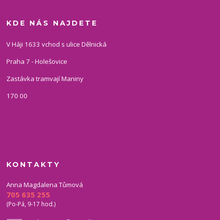
KDE NÁS NAJDETE
V Háji 1633 vchod s ulice Dělnická
Praha 7 - Holešovice
Zastávka tramvají Maniny
170 00
KONTAKTY
Anna Magdalena Tůmová
705 635 255
(Po-Pá, 9-17 hod.)