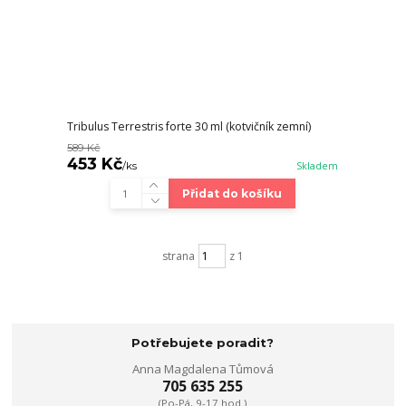
Tribulus Terrestris forte 30 ml (kotvičník zemní)
589 Kč
453 Kč
/
ks
Skladem
Přidat do košíku
strana
z 1
Potřebujete poradit?
Anna Magdalena Tůmová
705 635 255
(Po-Pá, 9-17 hod.)