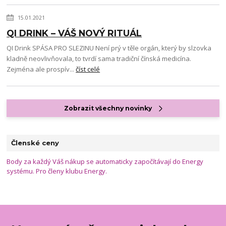
15.01.2021
QI DRINK – VÁŠ NOVÝ RITUÁL
QI Drink SPÁSA PRO SLEZINU Není prý v těle orgán, který by slzovka
kladně neovlivňovala, to tvrdí sama tradiční čínská medicína.
Zejména ale prospív...
číst celé
Zobrazit všechny novinky
Členské ceny
Body za každý Váš nákup se automaticky započítávají do Energy
systému. Pro členy klubu Energy.