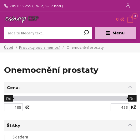
705 635 255
(Po-Pá, 9-17 hod.)
0
0 Kč
Menu
Úvod
Produkty podle nemocí
Onemocnění prostaty
Onemocnění prostaty
Cena:
Od
Do
Kč
Kč
Štítky
Skladem