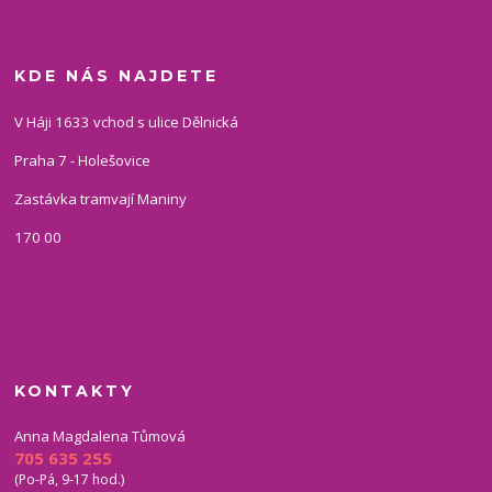
KDE NÁS NAJDETE
V Háji 1633 vchod s ulice Dělnická
Praha 7 - Holešovice
Zastávka tramvají Maniny
170 00
KONTAKTY
Anna Magdalena Tůmová
705 635 255
(Po-Pá, 9-17 hod.)