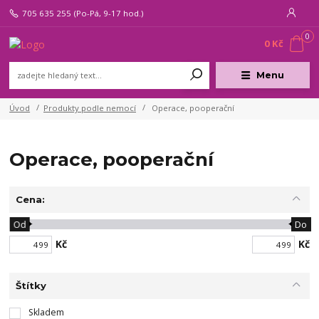
705 635 255
(Po-Pá, 9-17 hod.)
0
0 Kč
Menu
Úvod
Produkty podle nemocí
Operace, pooperační
Operace, pooperační
Cena:
Od
Do
Kč
Kč
Štítky
Skladem