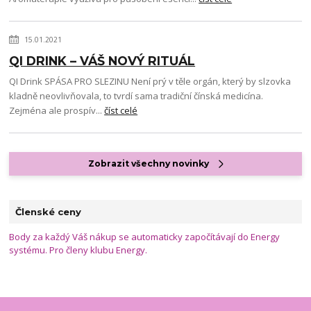
15.01.2021
QI DRINK – VÁŠ NOVÝ RITUÁL
QI Drink SPÁSA PRO SLEZINU Není prý v těle orgán, který by slzovka
kladně neovlivňovala, to tvrdí sama tradiční čínská medicína.
Zejména ale prospív...
číst celé
Zobrazit všechny novinky
Členské ceny
Body za každý Váš nákup se automaticky započítávají do Energy
systému. Pro členy klubu Energy.