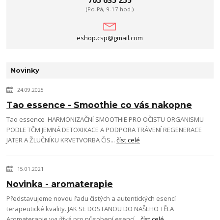
(Po-Pá, 9-17 hod.)
eshop.csp@gmail.com
Novinky
24.09.2025
Tao essence - Smoothie co vás nakopne
Tao essence HARMONIZAČNÍ SMOOTHIE PRO OČISTU ORGANISMU
PODLE TČM JEMNÁ DETOXIKACE A PODPORA TRÁVENÍ REGENERACE
JATER A ŽLUČNÍKU KRVETVORBA ČIS...
číst celé
15.01.2021
Novinka - aromaterapie
Představujeme novou řadu čistých a autentických esencí
terapeutické kvality. JAK SE DOSTANOU DO NAŠEHO TĚLA
Aromaterapie využívá pro působení esencí...
číst celé