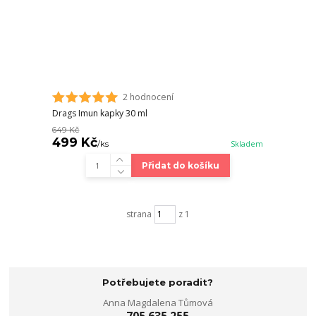
2 hodnocení
Drags Imun kapky 30 ml
649 Kč
499 Kč
/
ks
Skladem
Přidat do košíku
strana
z 1
Potřebujete poradit?
Anna Magdalena Tůmová
705 635 255