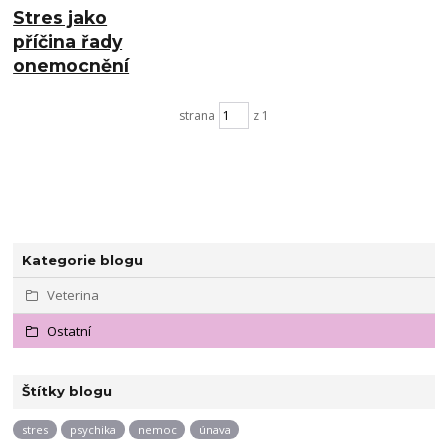
Stres jako
příčina řady
onemocnění
strana
z 1
Kategorie blogu
Veterina
Ostatní
Štítky blogu
stres
psychika
nemoc
únava