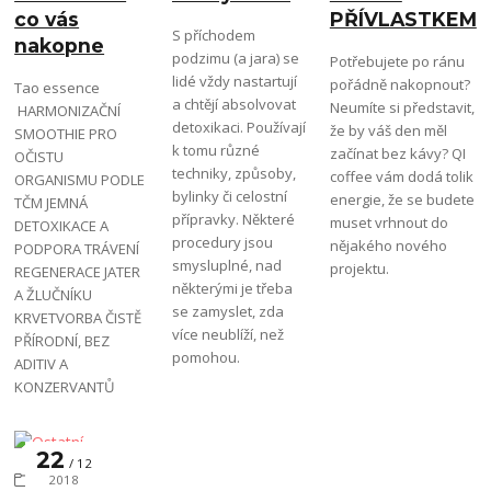
co vás
PŘÍVLASTKEM
S příchodem
nakopne
podzimu (a jara) se
Potřebujete po ránu
lidé vždy nastartují
pořádně nakopnout?
Tao essence
a chtějí absolvovat
Neumíte si představit,
HARMONIZAČNÍ
detoxikaci. Používají
že by váš den měl
SMOOTHIE PRO
k tomu různé
začínat bez kávy? QI
OČISTU
techniky, způsoby,
coffee vám dodá tolik
ORGANISMU PODLE
bylinky či celostní
energie, že se budete
TČM JEMNÁ
přípravky. Některé
muset vrhnout do
DETOXIKACE A
procedury jsou
nějakého nového
PODPORA TRÁVENÍ
smysluplné, nad
projektu.
REGENERACE JATER
některými je třeba
A ŽLUČNÍKU
se zamyslet, zda
KRVETVORBA ČISTĚ
více neublíží, než
PŘÍRODNÍ, BEZ
pomohou.
ADITIV A
KONZERVANTŮ
22
12
Ostatní
2018