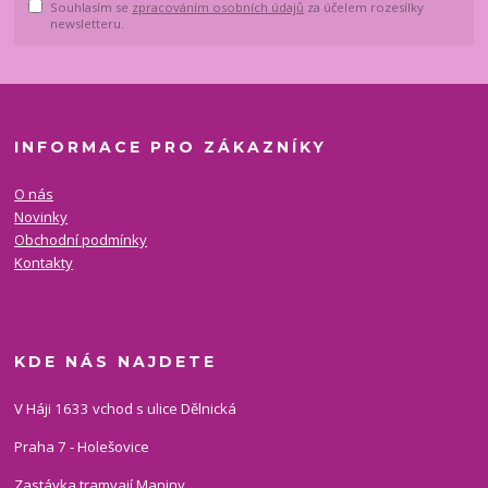
Souhlasím se
zpracováním osobních údajů
za účelem rozesílky
newsletteru.
INFORMACE PRO ZÁKAZNÍKY
O nás
Novinky
Obchodní podmínky
Kontakty
KDE NÁS NAJDETE
V Háji 1633 vchod s ulice Dělnická
Praha 7 - Holešovice
Zastávka tramvají Maniny