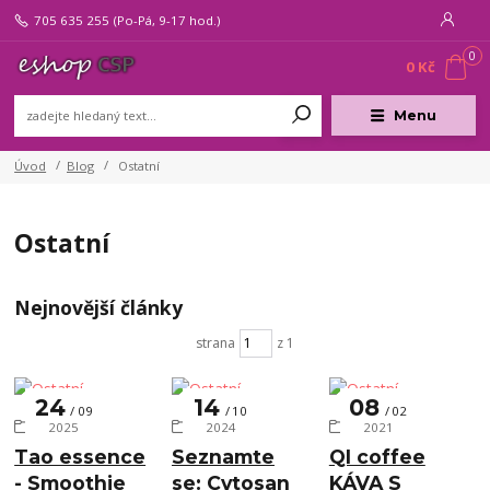
705 635 255
(Po-Pá, 9-17 hod.)
0
0 Kč
Menu
Úvod
Blog
Ostatní
Ostatní
Nejnovější články
strana
z 1
24
14
08
09
10
02
Ostatní
Ostatní
Ostatní
2025
2024
2021
Tao essence
Seznamte
QI coffee
- Smoothie
se: Cytosan
KÁVA S