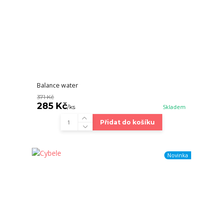
Balance water
371 Kč
285 Kč
/
ks
Skladem
Přidat do košíku
Novinka