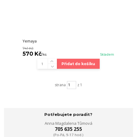
Yemaya
741 Kč
570 Kč
/
ks
Skladem
Přidat do košíku
strana
z 1
Potřebujete poradit?
Anna Magdalena Tůmová
705 635 255
(Po-Pá, 9-17 hod.)