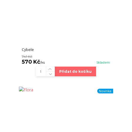
Cybele
741 Kč
570 Kč
/
ks
Skladem
Přidat do košíku
Novinka