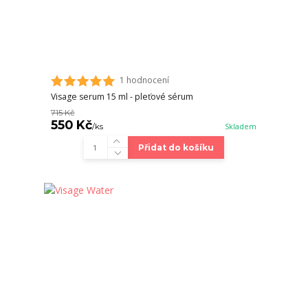
1 hodnocení
Visage serum 15 ml - pleťové sérum
715 Kč
550 Kč
/
ks
Skladem
Přidat do košíku