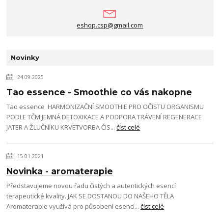
eshop.csp@gmail.com
Novinky
24.09.2025
Tao essence - Smoothie co vás nakopne
Tao essence HARMONIZAČNÍ SMOOTHIE PRO OČISTU ORGANISMU
PODLE TČM JEMNÁ DETOXIKACE A PODPORA TRÁVENÍ REGENERACE
JATER A ŽLUČNÍKU KRVETVORBA ČIS...
číst celé
15.01.2021
Novinka - aromaterapie
Představujeme novou řadu čistých a autentických esencí
terapeutické kvality. JAK SE DOSTANOU DO NAŠEHO TĚLA
Aromaterapie využívá pro působení esencí...
číst celé