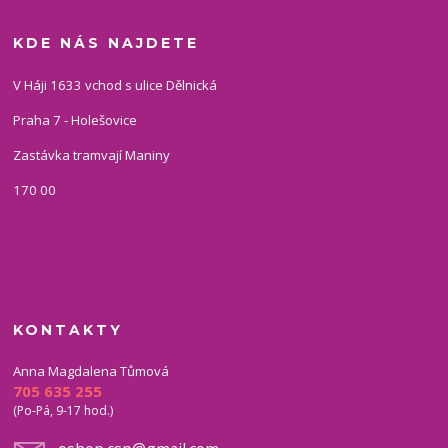
KDE NÁS NAJDETE
V Háji 1633 vchod s ulice Dělnická
Praha 7 - Holešovice
Zastávka tramvají Maniny
170 00
KONTAKTY
Anna Magdalena Tůmová
705 635 255
(Po-Pá, 9-17 hod.)