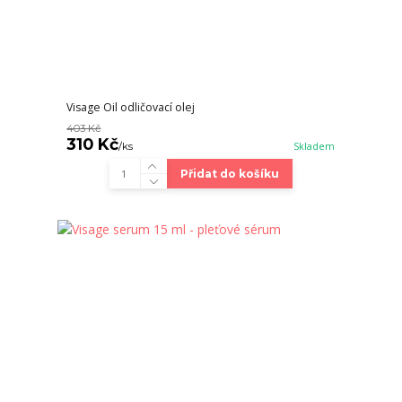
Visage Oil odličovací olej
403 Kč
310 Kč
/
ks
Skladem
Přidat do košíku