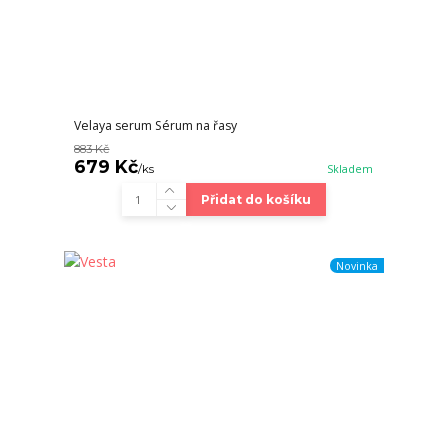
Velaya serum Sérum na řasy
883 Kč
679 Kč
/
ks
Skladem
Přidat do košíku
Novinka