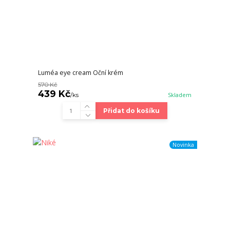
Luméa eye cream Oční krém
570 Kč
439 Kč
/
ks
Skladem
Přidat do košíku
Novinka