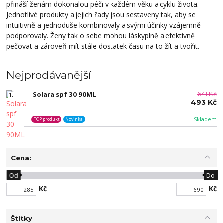
přináší ženám dokonalou péči v každém věku a cyklu života.
Jednotlivé produkty a jejich řady jsou sestaveny tak, aby se
intuitivně a jednoduše kombinovaly a svými účinky vzájemně
podporovaly. Ženy tak o sebe mohou láskyplně a efektivně
pečovat a zároveň mít stále dostatek času na to žít a tvořit.
Nejprodávanější
Solara spf 30 90ML
641 Kč
1.
493 Kč
Skladem
TOP produkt
Novinka
Cena:
Od
Do
Kč
Kč
Štítky