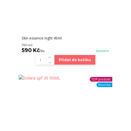
Skin essence night 45ml
767 Kč
590 Kč
/
ks
Skladem
Přidat do košíku
TOP produkt
Novinka