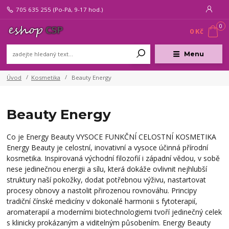
705 635 255
(Po-Pá, 9-17 hod.)
0
0 Kč
Menu
Úvod
Kosmetika
Beauty Energy
Beauty Energy
Co je Energy Beauty VYSOCE FUNKČNÍ CELOSTNÍ KOSMETIKA
Energy Beauty je celostní, inovativní a vysoce účinná přírodní
kosmetika. Inspirovaná východní filozofií i západní vědou, v sobě
nese jedinečnou energii a sílu, která dokáže ovlivnit nejhlubší
struktury naší pokožky, dodat potřebnou výživu, nastartovat
procesy obnovy a nastolit přirozenou rovnováhu. Principy
tradiční čínské medicíny v dokonalé harmonii s fytoterapií,
aromaterapií a moderními biotechnologiemi tvoří jedinečný celek
s klinicky prokázaným a viditelným působením. Energy Beauty