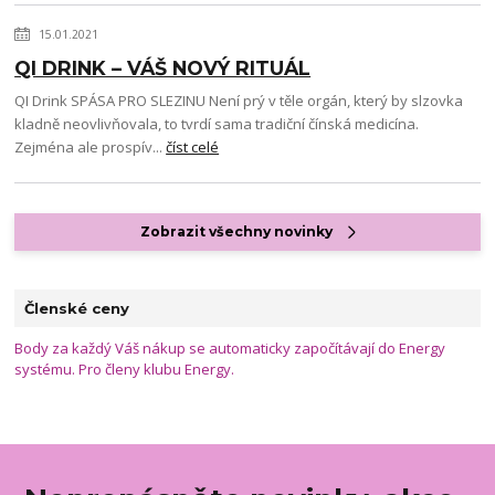
15.01.2021
QI DRINK – VÁŠ NOVÝ RITUÁL
QI Drink SPÁSA PRO SLEZINU Není prý v těle orgán, který by slzovka
kladně neovlivňovala, to tvrdí sama tradiční čínská medicína.
Zejména ale prospív...
číst celé
Zobrazit všechny novinky
Členské ceny
Body za každý Váš nákup se automaticky započítávají do Energy
systému. Pro členy klubu Energy.