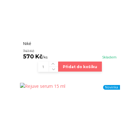
Niké
741 Kč
570 Kč
/
ks
Skladem
Přidat do košíku
Novinka