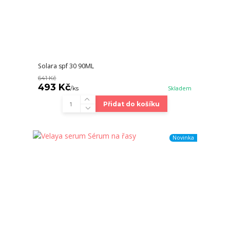
Solara spf 30 90ML
641 Kč
493 Kč
/
ks
Skladem
Přidat do košíku
Novinka