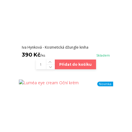
Iva Hynková - Kosmetická džungle kniha
390 Kč
/
ks
Skladem
Přidat do košíku
Novinka