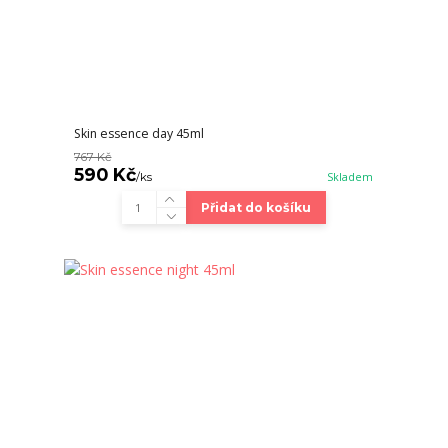
Skin essence day 45ml
767 Kč
590 Kč
/
ks
Skladem
Přidat do košíku