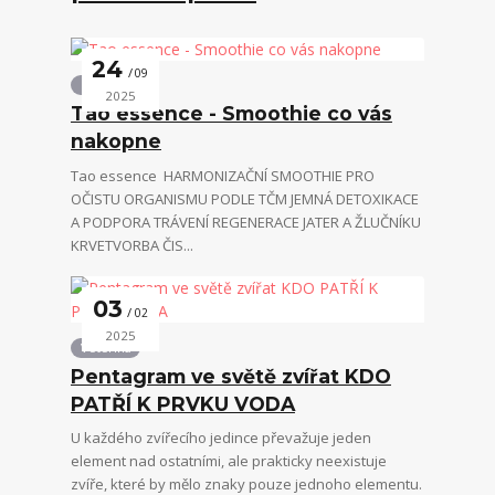
24
09
Ostatní
2025
Tao essence - Smoothie co vás
nakopne
Tao essence HARMONIZAČNÍ SMOOTHIE PRO
OČISTU ORGANISMU PODLE TČM JEMNÁ DETOXIKACE
A PODPORA TRÁVENÍ REGENERACE JATER A ŽLUČNÍKU
KRVETVORBA ČIS...
03
02
2025
Veterina
Pentagram ve světě zvířat KDO
PATŘÍ K PRVKU VODA
U každého zvířecího jedince převažuje jeden
element nad ostatními, ale prakticky neexistuje
zvíře, které by mělo znaky pouze jednoho elementu.