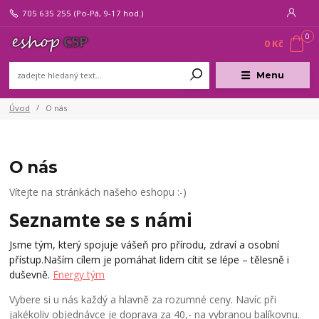
705 635 255
(Po-Pá, 9-17 hod.)
0
0 Kč
Menu
Úvod
O nás
O nás
Vítejte na stránkách našeho eshopu :-)
Seznamte se s námi
Jsme tým, který spojuje vášeň pro přírodu, zdraví a osobní
přístup.
Naším cílem je pomáhat lidem cítit se lépe – tělesně i
duševně.
Energy tým
Vybere si u nás každý a hlavně za rozumné ceny. Navíc při
jakékoliv objednávce je doprava za 40,- na vybranou balíkovnu.