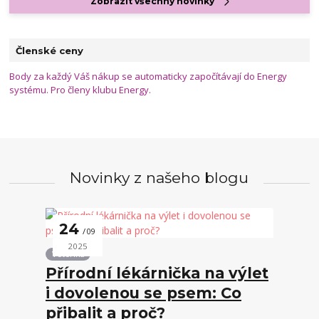
Zobrazit všechny novinky
Členské ceny
Body za každý Váš nákup se automaticky započítávají do Energy
systému. Pro členy klubu Energy.
Novinky z našeho blogu
24
09
2025
Veterina
Přírodní lékárnička na výlet
i dovolenou se psem: Co
přibalit a proč?