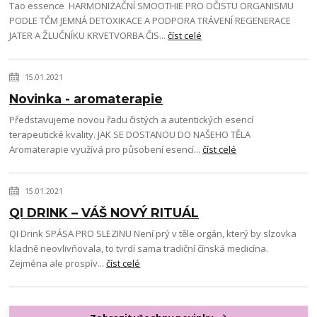
Tao essence HARMONIZAČNÍ SMOOTHIE PRO OČISTU ORGANISMU
PODLE TČM JEMNÁ DETOXIKACE A PODPORA TRÁVENÍ REGENERACE
JATER A ŽLUČNÍKU KRVETVORBA ČIS...
číst celé
15.01.2021
Novinka - aromaterapie
Představujeme novou řadu čistých a autentických esencí
terapeutické kvality. JAK SE DOSTANOU DO NAŠEHO TĚLA
Aromaterapie využívá pro působení esencí...
číst celé
15.01.2021
QI DRINK – VÁŠ NOVÝ RITUÁL
QI Drink SPÁSA PRO SLEZINU Není prý v těle orgán, který by slzovka
kladně neovlivňovala, to tvrdí sama tradiční čínská medicína.
Zejména ale prospív...
číst celé