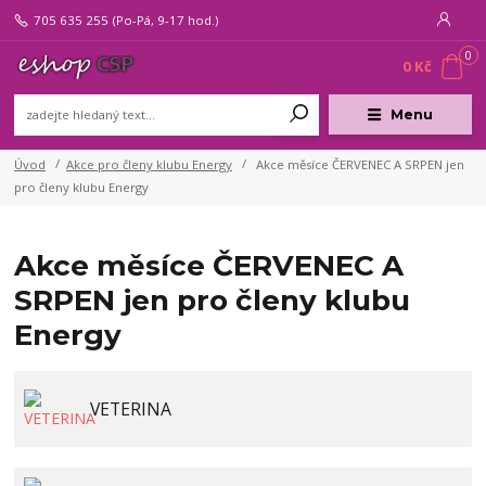
705 635 255
(Po-Pá, 9-17 hod.)
0
0 Kč
Menu
Úvod
Akce pro členy klubu Energy
Akce měsíce ČERVENEC A SRPEN jen
pro členy klubu Energy
Akce měsíce ČERVENEC A
SRPEN jen pro členy klubu
Energy
VETERINA