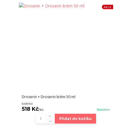
Akce
Droserin + Droserin krém 50 ml
648 Kč
518 Kč
/
ks
Skladem
Přidat do košíku