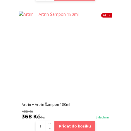
Akce
Artrin + Artrin Šampon 180ml
462 Kč
368 Kč
/
ks
Skladem
Přidat do košíku