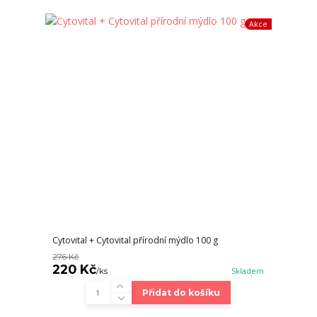
Akce
Cytovital + Cytovital přírodní mýdlo 100 g
276 Kč
220 Kč
/
ks
Skladem
Přidat do košíku