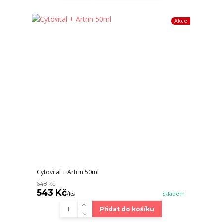
Akce
Cytovital + Artrin 50ml
648 Kč
543 Kč
/
ks
Skladem
Přidat do košíku