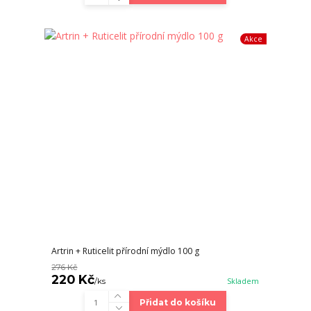
Akce
Artrin + Ruticelit přírodní mýdlo 100 g
276 Kč
220 Kč
/
ks
Skladem
Přidat do košíku