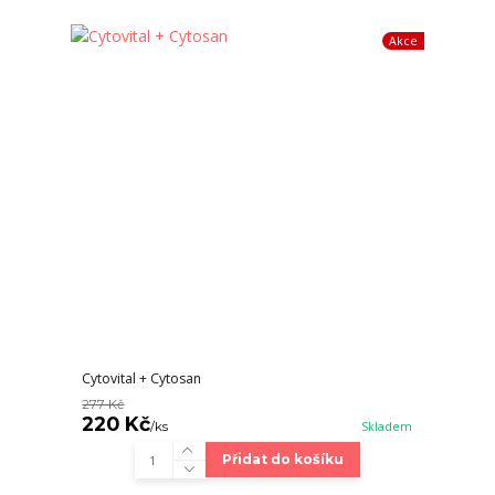
Akce
Cytovital + Cytosan
277 Kč
220 Kč
/
ks
Skladem
Přidat do košíku