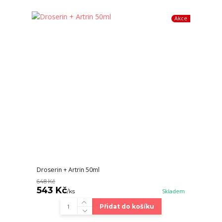
Akce
Droserin + Artrin 50ml
648 Kč
543 Kč
/
ks
Skladem
Přidat do košíku