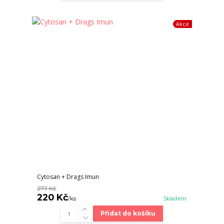
Akce
Cytosan + Drags Imun
277 Kč
220 Kč
/
ks
Skladem
Přidat do košíku