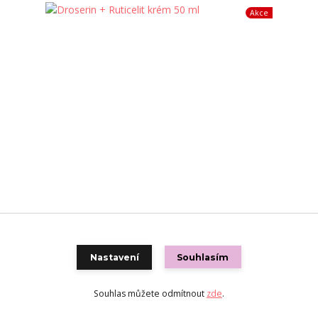
Akce
Droserin + Ruticelit krém 50 ml
648 Kč
518 Kč
Nastavení
Souhlasím
/
ks
Skladem
Přidat do košíku
Souhlas můžete odmítnout
zde
.