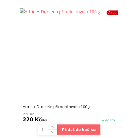
Akce
Artrin + Droserin přírodní mýdlo 100 g
276 Kč
220 Kč
/
ks
Skladem
Přidat do košíku