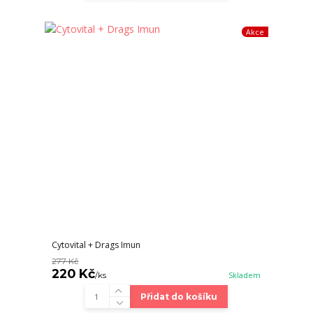
Akce
Cytovital + Drags Imun
277 Kč
220 Kč
/
ks
Skladem
Přidat do košíku