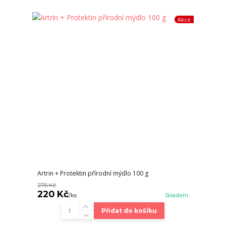
Akce
Artrin + Protektin přírodní mýdlo 100 g
276 Kč
220 Kč
/
ks
Skladem
Přidat do košíku