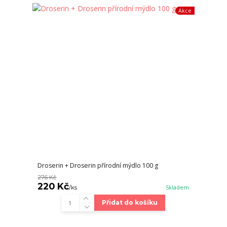
Akce
Droserin + Droserin přírodní mýdlo 100 g
276 Kč
220 Kč
/
ks
Skladem
Přidat do košíku