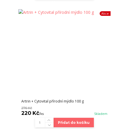
Akce
Artrin + Cytovital přírodní mýdlo 100 g
276 Kč
220 Kč
/
ks
Skladem
Přidat do košíku