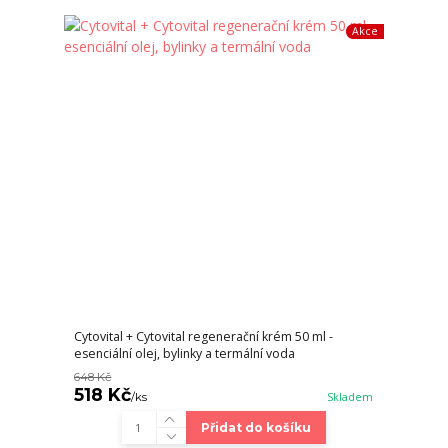
Akce
Cytovital + Cytovital regenerační krém 50 ml -
esenciální olej, bylinky a termální voda
648 Kč
518 Kč
/
ks
Skladem
Přidat do košíku