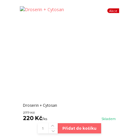
Akce
Droserin + Cytosan
277 Kč
220 Kč
/
ks
Skladem
Přidat do košíku