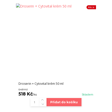
Akce
Droserin + Cytovital krém 50 ml
648 Kč
518 Kč
/
ks
Skladem
Přidat do košíku