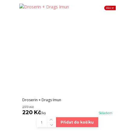
Akce
Droserin + Drags Imun
277 Kč
220 Kč
/
ks
Skladem
Přidat do košíku