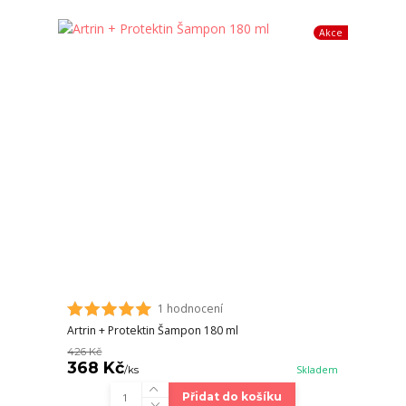
Akce
1 hodnocení
Artrin + Protektin Šampon 180 ml
426 Kč
368 Kč
/
ks
Skladem
Přidat do košíku