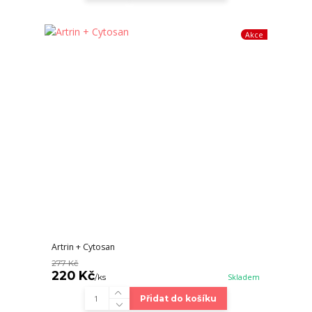
Akce
Artrin + Cytosan
277 Kč
220 Kč
/
ks
Skladem
Přidat do košíku