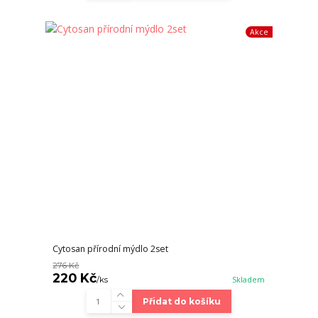
Akce
Cytosan přírodní mýdlo 2set
276 Kč
220 Kč
/
ks
Skladem
Přidat do košíku