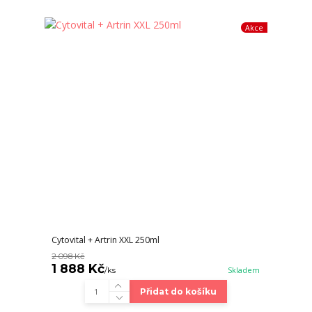
Akce
Cytovital + Artrin XXL 250ml
2 098 Kč
1 888 Kč
/
ks
Skladem
Přidat do košíku