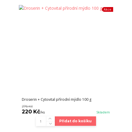
Akce
Droserin + Cytovital přírodní mýdlo 100 g
276 Kč
220 Kč
/
ks
Skladem
Přidat do košíku