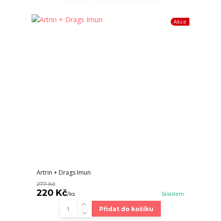
Akce
Artrin + Drags Imun
277 Kč
220 Kč
/
ks
Skladem
Přidat do košíku