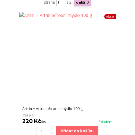
strana
z 2
další
Akce
Artrin + Artrin přírodní mýdlo 100 g
276 Kč
220 Kč
/
ks
Skladem
Přidat do košíku