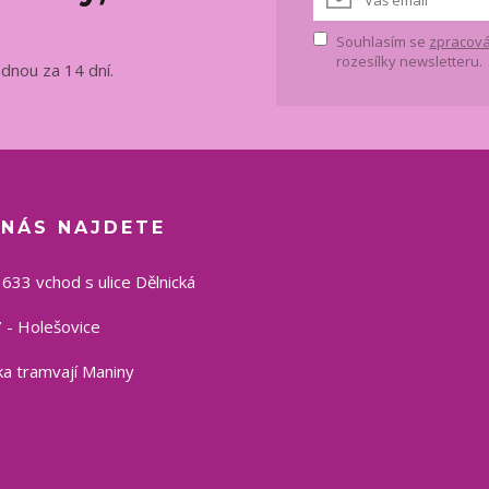
Souhlasím se
zpracová
rozesílky newsletteru.
ednou za 14 dní.
 NÁS NAJDETE
1633 vchod s ulice Dělnická
 - Holešovice
a tramvají Maniny