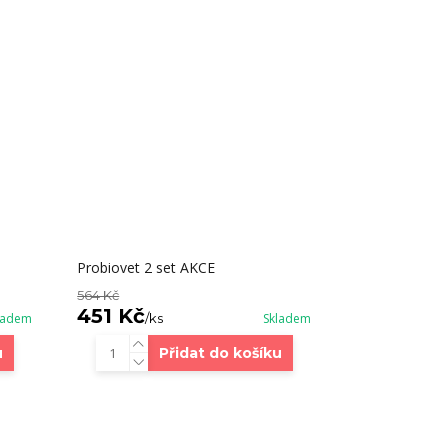
Probiovet 2 set AKCE
564 Kč
451 Kč
ladem
/
ks
Skladem
u
Přidat do košíku