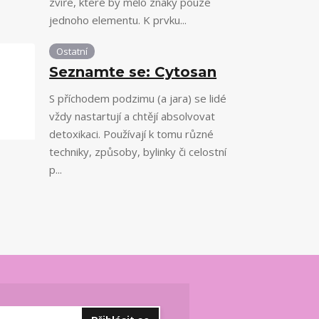
zvíře, které by mělo znaky pouze
jednoho elementu. K prvku...
Ostatní
Seznamte se: Cytosan
S příchodem podzimu (a jara) se lidé
vždy nastartují a chtějí absolvovat
detoxikaci. Používají k tomu různé
techniky, způsoby, bylinky či celostní
p...