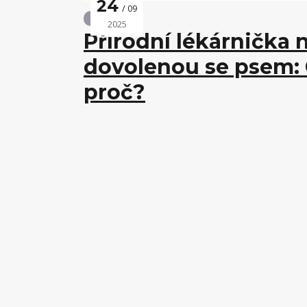
24
09
Veterina
2025
Přírodní lékárnička n
dovolenou se psem: C
proč?