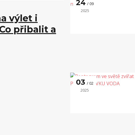
24
09
2025
a výlet i
o přibalit a
03
02
2025