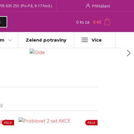
705 635 255
(Po-Pá, 9-17 hod.)
Přihlášení
0
ks
za
0 Kč
t
am
Zelené potraviny
Více
ky
Akce
Akce