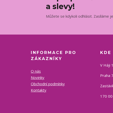
a slevy!
Můžete se kdykoli odhlásit. Zasíláme j
INFORMACE PRO
KDE
ZÁKAZNÍKY
V Háji 
O nás
Praha 7
Novinky
Obchodní podmínky
Zastávk
Kontakty
170 00