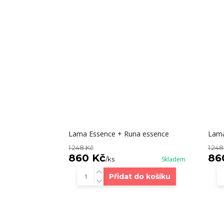
Lama Essence + Runa essence
Lama
1 248 Kč
1 248
860 Kč
86
/
ks
Skladem
Přidat do košíku