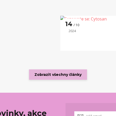
14
10
2024
Zobrazit všechny články
vinky, akce