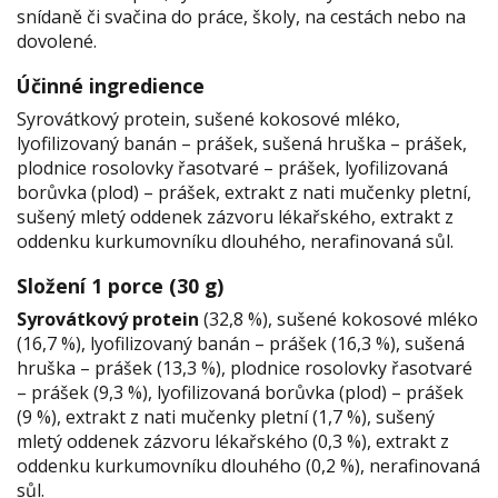
snídaně či svačina do práce, školy, na cestách nebo na
dovolené.
Účinné ingredience
Syrovátkový protein, sušené kokosové mléko,
lyofilizovaný banán – prášek, sušená hruška – prášek,
plodnice rosolovky řasotvaré – prášek, lyofilizovaná
borůvka (plod) – prášek, extrakt z nati mučenky pletní,
sušený mletý oddenek zázvoru lékařského, extrakt z
oddenku kurkumovníku dlouhého, nerafinovaná sůl.
Složení 1 porce (30 g)
Syrovátkový protein
(32,8 %), sušené kokosové mléko
(16,7 %), lyofilizovaný banán – prášek (16,3 %), sušená
hruška – prášek (13,3 %), plodnice rosolovky řasotvaré
– prášek (9,3 %), lyofilizovaná borůvka (plod) – prášek
(9 %), extrakt z nati mučenky pletní (1,7 %), sušený
mletý oddenek zázvoru lékařského (0,3 %), extrakt z
oddenku kurkumovníku dlouhého (0,2 %), nerafinovaná
sůl.