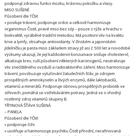
podporují zdravou funkci mozku, krásnou pokožku a vlasy.
MISO SUŠENÉ
Působení dle TČM:
» posiluje trávení, podporuje srdce a celkově harmonizuje
organismus Čisté, pravé miso bez sóji – pouze z rýže a hrachu v
biokvalitě, vyráběné tradiční metodou. Má pozitivní vliv na kvalitu
krve a lymfy, obsahuje antioxidanty. V čínském a japonském
jídelníčku je pasta miso základem stravy již asi 2 500 let a novodobé
výzkumy ukazují, že její každodenní konzumace snižuje cholesterol,
alkalizuje krev, ruší působení některých karcinogenů, neutralizuje
vliv znečištěného ovzduší a radioaktivního záření. Miso harmonizuje
trávení, povzbuzuje vylučování žaludečních šťáv, je zdrojem
prospěšných aminokyselin a živých enzymů, dále laktobacilů,
vitaminů a minerálů. Podporuje obnovu prospěšných probiotik ve
střevech, pomáhá se vstřebáváním potravy. Jedná se o vhodný
rostlinný zdroj vitaminů skupiny B.
TŘTINOVÁ ŠŤÁVA SUŠENÁ
– PANELA
Působení dle TČM:
» podporuje čchi
» uvolňuje a harmonizuje psychiku Čistě přírodní, nerafinovaná