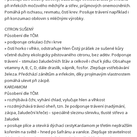
při infekcích močového měchýře a střev, průjmových onemocněních.
Pomáhá při ischiasu, revmatu, čistí krev. Posiluje trávení například i
při konzumaci obilovin s mléčnými výrobky.
CITRON SUŠENÝ
Působení dle TČM:
» podporuje cirkulaci čchi i krve
» čistí horko i vlhko, odstraňuje hlen Čistý prášek ze sušené kůry
včetně dužiny ekologicky pěstovaného citronu, bez aditiv. Podporuje
trávení – stimulaci žaludečních šťáv a celkově i chuť k jídlu. Obsahuje
vitaminy A, B, C, D, dále draslík, vápník, fosfor. Zlepšuje vstřebávání
železa. Předchází zánětům a infekcím, díky projímavým vlastnostem
pomáhá ulevit při zácpě.
KARDAMOM
Působení dle TČM:
» rozhýbává čchi, vyhání chlad, vylučuje hlen a vlhkost
» rozdmýchává trávicí oheň, tzn. že podporuje trávení (nadýmání,
zácpa, žaludeční křeče) – speciálně slezinu-slinivku, tlusté střevo a
žaludek
» posiluje plíce a otevírá dýchací cestyKardamom je třetím nejdražším
kořením na světě – hned po šafránu a vanilce. Zlepšuje stravitelnost