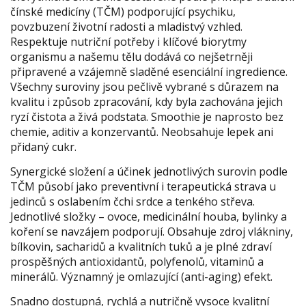
čínské medicíny (TČM) podporující psychiku,
povzbuzení životní radosti a mladistvý vzhled.
Respektuje nutriční potřeby i klíčové biorytmy
organismu a našemu tělu dodává co nejšetrněji
připravené a vzájemně sladěné esenciální ingredience.
Všechny suroviny jsou pečlivě vybrané s důrazem na
kvalitu i způsob zpracování, kdy byla zachována jejich
ryzí čistota a živá podstata. Smoothie je naprosto bez
chemie, aditiv a konzervantů. Neobsahuje lepek ani
přidaný cukr.
Synergické složení a účinek jednotlivých surovin podle
TČM působí jako preventivní i terapeutická strava u
jedinců s oslabením čchi srdce a tenkého střeva.
Jednotlivé složky – ovoce, medicinální houba, bylinky a
koření se navzájem podporují. Obsahuje zdroj vlákniny,
bílkovin, sacharidů a kvalitních tuků a je plné zdraví
prospěšných antioxidantů, polyfenolů, vitaminů a
minerálů. Významný je omlazující (anti-aging) efekt.
Snadno dostupná, rychlá a nutričně vysoce kvalitní