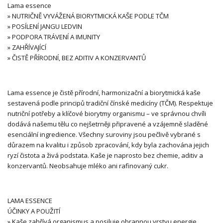
Lama essence
» NUTRIČNĚ VYVÁŽENÁ BIORYTMICKÁ KAŠE PODLE TČM
» POSÍLENÍ JANGU LEDVIN
» PODPORA TRÁVENÍ A IMUNITY
» ZAHŘÍVAJÍCÍ
» ČISTĚ PŘÍRODNÍ, BEZ ADITIV A KONZERVANTŮ
Lama essence je čistě přírodní, harmonizační a biorytmická kaše
sestavená podle principů tradiční čínské medicíny (TČM). Respektuje
nutriční potřeby a klíčové biorytmy organismu – ve správnou chvíli
dodává našemu tělu co nejšetrněji připravené a vzájemně sladěné
esenciální ingredience. Všechny suroviny jsou pečlivě vybrané s
důrazem na kvalitu i způsob zpracování, kdy byla zachována jejich
ryzí čistota a živá podstata. Kaše je naprosto bez chemie, aditiv a
konzervantů. Neobsahuje mléko ani rafinovaný cukr.
LAMA ESSENCE
ÚČINKY A POUŽITÍ
» Kaše zahřívá organismus a posiluje obrannou vrstvu energie