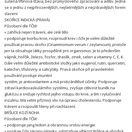
sušená třtinová šťáva, bez průmyslového zpracování a aditiv. Jedná
se o jednu z nejpřirozenějších, nejšetrnějších a nejzdravějších forem
slazení.
SKOŘICE INDICKÁ (PRAVÁ)
Působení dle TČM:
» zahřívá nejen trávení, ale celé tělo
» podporuje tvorbu krve, rozproudí krev i čchi Je velmi důležité
používat pravou skořici (Cinammomum verum / zeylanicum), protože
jen ta obsahuje látky prospěšné pro organismus. Je to především
vápník, hořčík, železo, fosfor, draslík, zinek, selen a vitaminy C, E, K.
Dále velmi důležité antibiotické složky jako eugenol, rutin, quercetin,
katechin, třísloviny a salicyláty. Pravá skořice při pravidelném
používání posiluje imunitní
systém, je antioxidantem a má protizánětlivé účinky. Podporuje
zdraví kardiovaskulárního systému, zvyšuje citlivost buněk na
glukózu a snižuje rychlost jejího vstupu do krve, a tím i vylučování
inzulinu. Má velmi příznivý vliv na úpravu cholesterolu. Podporuje
trávení a rozpouští hleny při nachlazení.
BRŠLICE KOZÍ NOHA
Působení dle TČM:
» podporuje jang ledvin a obrannou vrstvu energie
» posiluje čchi sleziny-slinivky, odstraňuje vlhkost Bršlice je vhodná