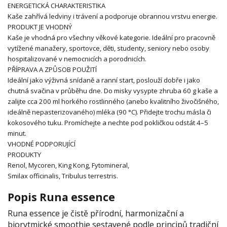
ENERGETICKÁ CHARAKTERISTIKA
Kaše zahřívá ledviny i trávení a podporuje obrannou vrstvu energie.
PRODUKT JE VHODNÝ
Kaše je vhodná pro všechny věkové kategorie. Ideální pro pracovně
vytížené manažery, sportovce, děti, studenty, seniory nebo osoby
hospitalizované v nemocnicích a porodnicích.
PŘÍPRAVA A ZPŮSOB POUŽITÍ
Ideální jako výživná snídaně a ranní start, poslouží dobře i jako
chutná svačina v průběhu dne. Do misky vysypte zhruba 60 g kaše a
zalijte cca 200 ml horkého rostlinného (anebo kvalitního živočišného,
ideálně nepasterizovaného) mléka (90 °C). Přidejte trochu másla či
kokosového tuku. Promíchejte a nechte pod pokličkou odstát 4–5
minut.
VHODNÉ PODPORUJÍCÍ
PRODUKTY
Renol, Mycoren, King Kong, Fytomineral,
Smilax officinalis, Tribulus terrestris.
Popis Runa essence
Runa essence je čistě přírodní, harmonizační a
biorytmické smoothie sestavené podle principů tradiční