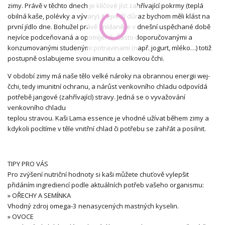
zimy. Právě v těchto dnech je klíčové jíst zahřívající pokrmy (teplá
obilná kaše, polévky a vývary). Největší důraz bychom měli klást na
první jídlo dne. Bohužel právě snídaně je v dnešní uspěchané době
nejvíce podceňovaná a opomíjená. Často doporučovanými a
konzumovanými studenými potravinami (např. jogurt, mléko…) totiž
postupně oslabujeme svou imunitu a celkovou čchi.
V období zimy má naše tělo velké nároky na obrannou energii wej-
čchi, tedy imunitní ochranu, a nárůst venkovního chladu odpovídá
potřebě jangové (zahřívající) stravy. Jedná se o vyvažování
venkovního chladu
teplou stravou. Kaši Lama essence je vhodné užívat během zimy a
kdykoli pocítíme v těle vnitřní chlad či potřebu se zahřát a posilnit.
TIPY PRO VÁS
Pro zvýšení nutriční hodnoty si kaši můžete chuťově vylepšit
přidáním ingrediencí podle aktuálních potřeb vašeho organismu:
» OŘECHY A SEMÍNKA
Vhodný zdroj omega-3 nenasycených mastných kyselin.
» OVOCE