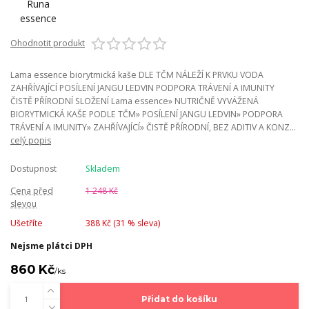
Ohodnotit produkt
Lama essence biorytmická kaše DLE TČM NÁLEŽÍ K PRVKU VODA
ZAHŘÍVAJÍCÍ POSÍLENÍ JANGU LEDVIN PODPORA TRÁVENÍ A IMUNITY
ČISTĚ PŘÍRODNÍ SLOŽENÍ Lama essence» NUTRIČNĚ VYVÁŽENÁ
BIORYTMICKÁ KAŠE PODLE TČM» POSÍLENÍ JANGU LEDVIN» PODPORA
TRÁVENÍ A IMUNITY» ZAHŘÍVAJÍCÍ» ČISTĚ PŘÍRODNÍ, BEZ ADITIV A KONZ...
celý popis
Dostupnost
Skladem
Cena před
1 248 Kč
slevou
Ušetříte
388 Kč (
31
% sleva)
Nejsme plátci DPH
860 Kč
/
ks
Přidat do košíku