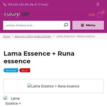
705 635 255
(Po-Pá, 9-17 hod.)
0
0 Kč
Menu
Úvod
Akce pro členy klubu Energy
Lama Essence + Runa essence
Lama Essence + Runa
essence
Novinka
Akce