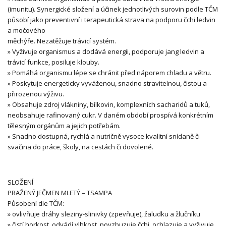
(imunitu). Synergické složení a účinek jednotlivých surovin podle TČM
působí jako preventivní i terapeutická strava na podporu čchi ledvin
a močového
měchýře. Nezatěžuje trávicí systém.
» Vyživuje organismus a dodává energii, podporuje jang ledvin a
trávicí funkce, posiluje klouby.
» Pomáhá organismu lépe se chránit před náporem chladu a větru.
» Poskytuje energeticky vyváženou, snadno stravitelnou, čistou a
přirozenou výživu.
» Obsahuje zdroj vlákniny, bílkovin, komplexních sacharidů a tuků,
neobsahuje rafinovaný cukr. V daném období prospívá konkrétním
tělesným orgánům a jejich potřebám.
» Snadno dostupná, rychlá a nutričně vysoce kvalitní snídaně či
svačina do práce, školy, na cestách či dovolené.
SLOŽENÍ
PRAŽENÝ JEČMEN MLETÝ – TSAMPA
Působení dle TČM:
» ovlivňuje dráhy sleziny-slinivky (zpevňuje), žaludku a žlučníku
» čistí horkost, odvádí vlhkost, povzbuzuje čchi, ochlazuje a vyživuje