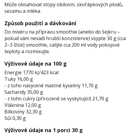
Může obsahovat stopy obilovin, skořápkových plodů,
sezamu a mléka.
Způsob použití a dávkování
Do mixéru na přípravu smoothie (anebo do šejkru –
pokud vám nevadí hrubší konzistence) vsypte 30 g (cca
2–3 lžíce) smoothie, zalijte cca 200 ml vody pokojové
teploty a rozmixujte.
Výživové údaje na 100 g
Energie 1770 kJ/423 kcal
Tuky 16,00 g
- z toho nasycené mastné kyseliny 11,70 g
Sacharidy 35,00 g
- z toho cukry (přirozeně se vyskytující) 21,70 g
Vláknina 12,00 g
Bílkoviny 32,30 g
Sůl 0,30 g
Výživové údaje na 1 porci 30 g