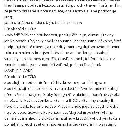
krev Tsampa dodává fyzickou sílu, léčí poruchy trávení i průjmy. Tím,
že je zrno pražené a poté namleté, více zahřívá a lépe podporuje
jang.
JABLKA SUŠENÁ NESÍŘENÁ (PRÁŠEK + KOUSKY)
Působení dle TČM:
» odvádějí vlhkost, čistí horkost, posilují čchi a jin, eliminují toxiny
Jablka obsahují vysoký podíl rozpustné i nerozpustné vlákniny, čímž
podporují dobré trávení, a také díky tomu regulují správnou hladinu
cukru a inzulinu v krvi. Jsou bohatá na antioxidanty, obsahují
vitaminy C, A, skupiny B, hořčík, draslík, vápník, fosfor a železo. V
zimním období jsou vhodnější vařená, pečená či sušená.
MANDLE SLADKÉ
Působení dle TČM:
» posilují jin, nedostatečnou čchi a krev, rozproudí stagnace
» povzbuzují plíce, slezinu-slinivku a tlusté střevo Mandle obsahují
především nenasycené tuky (omega-9), vlákninu a poměrně vysoké
množství bílkovin, vápníku a vitaminu E. Dále vitaminy skupiny B,
hořčík, draslík, fosfor a železo. Právě mandle jsou ze všech ořechů
nejvíce doporučovány ke konzumaci. Mají velmi pozitivní vliv na
usměrňování hladiny glukózy a inzulinu v krvi. Díky vhodným tukům
pomáhají předcházet onemocněním kardiovaskulárního systému,