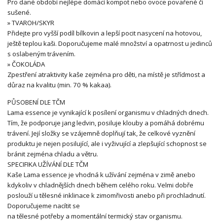
Pro dané období nejlépe domácí kompot nebo ovoce povařené či
sušené.
» TVAROH/SKYR
Přidejte pro vyšší podíl bílkovin a lepší pocit nasycení na hotovou,
ještě teplou kaši. Doporučujeme malé množství a opatrnost u jedinců
s oslabeným trávením.
» ČOKOLÁDA
Zpestření atraktivity kaše zejména pro děti, na místě je střídmost a
důraz na kvalitu (min. 70 % kakaa).
PŮSOBENÍ DLE TČM
Lama essence je vynikající k posílení organismu v chladných dnech.
Tím, že podporuje jang ledvin, posiluje klouby a pomáhá dobrému
trávení. Její složky se vzájemně doplňují tak, že celkové vyznění
produktu je nejen posilující, ale i vyživující a zlepšující schopnost se
bránit zejména chladu a větru.
SPECIFIKA UŽÍVÁNÍ DLE TČM
Kaše Lama essence je vhodná k užívání zejména v zimě anebo
kdykoliv v chladnějších dnech během celého roku. Velmi dobře
poslouží u tělesné inklinace k zimomřivosti anebo při prochladnutí.
Doporučujeme nacítit se
na tělesné potřeby a momentální termický stav organismu.