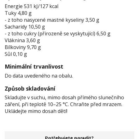
Energie 531 kJ/127 kcal
Tuky 4,80 g
- z toho nasycené mastné kyseliny 3,50 g
Sacharidy 10,50 g
- z toho cukry (přirozeně se vyskytující) 6,50 g
Vláknina 3,60 g
Bílkoviny 9,70 g
Sůl 0,10 g
Minimální trvanlivost
Do data uvedeného na obalu.
Způsob skladování
Skladujte v suchu, mimo dosah přímého slunečního
záření, při teplotě 10–25 °C. Chraňte před mrazem.
Ukládejte mimo dosah dětí!
Potřebujete poradit?