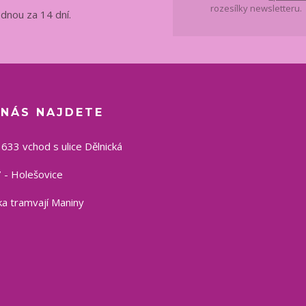
rozesílky newsletteru.
ednou za 14 dní.
 NÁS NAJDETE
1633 vchod s ulice Dělnická
 - Holešovice
a tramvají Maniny