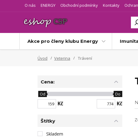
O nás
ENERGY
Obchodní podmínky
Kontakty
Ochran
Akce pro členy klubu Energy
Imunit
Úvod
Veterina
Trávení
Cena:
Od
Do
N
Kč
Kč
Z
Štítky
Skladem