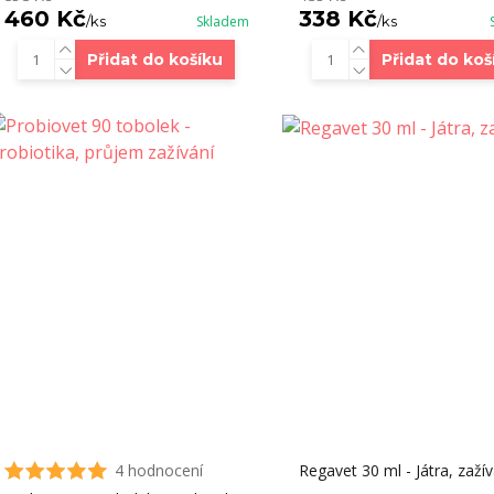
460 Kč
338 Kč
/
ks
Skladem
/
ks
Přidat do košíku
Přidat do koš
4 hodnocení
Regavet 30 ml - Játra, zažív