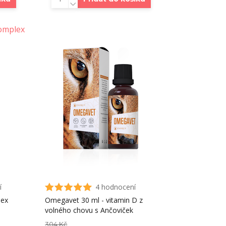
í
4 hodnocení
lex
Omegavet 30 ml - vitamin D z
volného chovu s Ančoviček
304 Kč