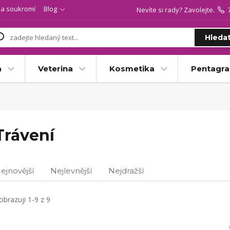
a soukromí
Blog
Nevíte si rady? Zavolejte.
Hleda
a
Veterina
Kosmetika
Pentagr
Trávení
ejnovější
Nejlevnější
Nejdražší
obrazuji 1-9 z 9