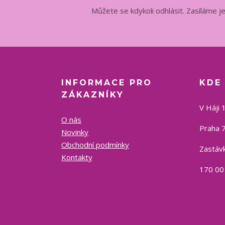
Můžete se kdykoli odhlásit. Zasíláme j
INFORMACE PRO
KDE
ZÁKAZNÍKY
V Háji 
O nás
Praha 7
Novinky
Obchodní podmínky
Zastávk
Kontakty
170 00