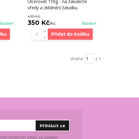
Ulcerovet 150g - na žaludeční
vředy a zklidnění žaludku.
455 Kč
350 Kč
Skladem
/
ks
Skladem
íku
Přidat do košíku
strana
z 1
Přihlásit se
ním osobních údajů
za účelem