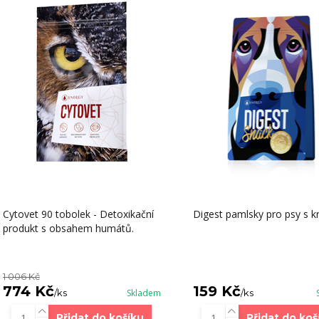
Cytovet 90 tobolek - Detoxikační
Digest pamlsky pro psy s k
produkt s obsahem humátů.
1 006 Kč
774 Kč
159 Kč
/
ks
Skladem
/
ks
Přidat do košíku
Přidat do koš