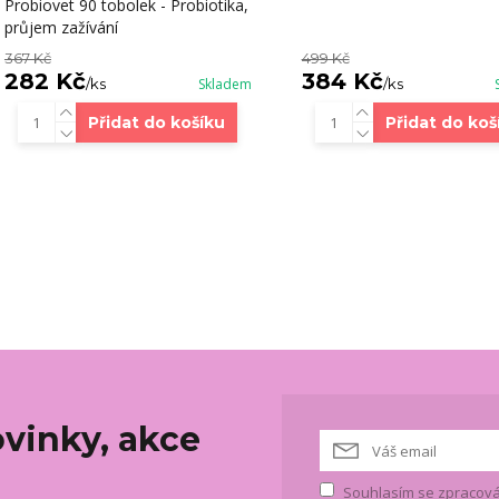
Probiovet 90 tobolek - Probiotika,
průjem zažívání
367 Kč
499 Kč
282 Kč
384 Kč
/
ks
Skladem
/
ks
Přidat do košíku
Přidat do koš
vinky, akce
Souhlasím se
zpracová