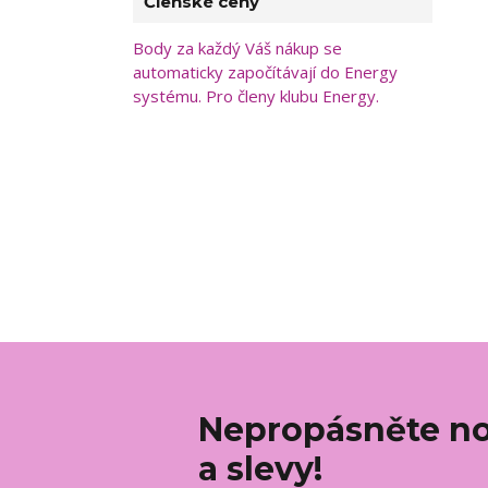
Členské ceny
Body za každý Váš nákup se
automaticky započítávají do Energy
systému. Pro členy klubu Energy.
Nepropásněte no
a slevy!