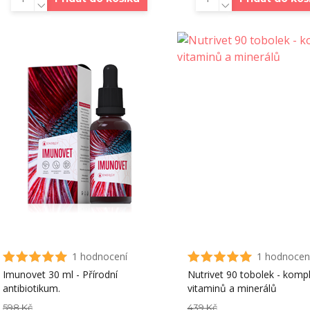
1 hodnocení
1 hodnocen
Imunovet 30 ml - Přírodní
Nutrivet 90 tobolek - komp
antibiotikum.
vitaminů a minerálů
598 Kč
439 Kč