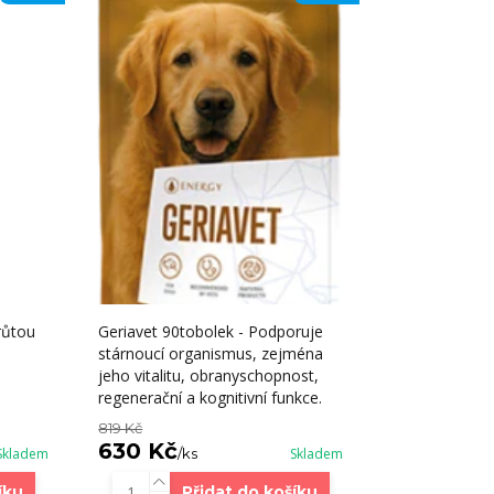
růtou
Geriavet 90tobolek - Podporuje
stárnoucí organismus, zejména
jeho vitalitu, obranyschopnost,
regenerační a kognitivní funkce.
819 Kč
630 Kč
Skladem
/
ks
Skladem
íku
Přidat do košíku