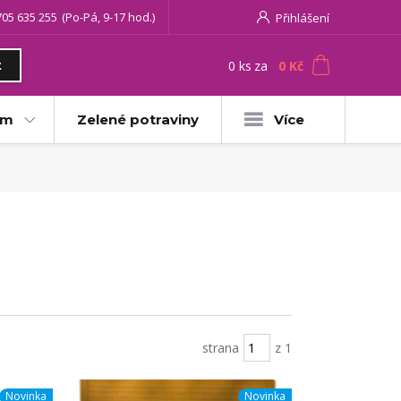
705 635 255
(Po-Pá, 9-17 hod.)
Přihlášení
0
ks
za
0 Kč
t
am
Zelené potraviny
Více
strana
z 1
Novinka
Novinka