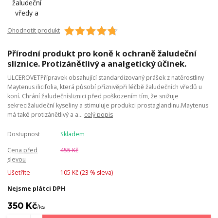
Ohodnotit produkt
Přírodní produkt pro koně k ochraně žaludeční
sliznice. Protizánětlivý a analgetický účinek.
ULCEROVETPřípravek obsahující standardizovaný prášek z natěrostliny
Maytenus ilicifolia, která působí příznivěpři léčbě žaludečních vředů u
koní. Chrání žaludečnísliznici před poškozením tím, že snižuje
sekrecižaludeční kyseliny a stimuluje produkci prostaglandinu.Maytenus
má také protizánětlivý a a...
celý popis
Dostupnost
Skladem
Cena před
455 Kč
slevou
Ušetříte
105 Kč (
23
% sleva)
Nejsme plátci DPH
350 Kč
/
ks