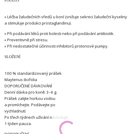
POUŽITÍ
» Léčba žaludečních vředů u koní (snižuje sekreci žaludeční kyseliny
a stimuluje produkci prostaglandinu).
» Při podávání léků proti bolesti nebo při podávání antibiotik.
» Preventivně při stresu.
» Při nedostatečné účinnosti inhibitorů protonové pumpy.
SLOŽENÍ
100 % standardizovaný prášek
Maytenus ilicifolia
DOPORUČENÉ DÁVKOVÁNÍ
Denní dávka pro koně: 3–6 g.
Prášek zalijte horkou vodou
a promíchejte. Podávejte po
vychladnutí.
Po třech týdnech užívání následuje
1 týden pauza.
DOPORUČENÍ