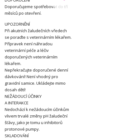
Doporučujeme spotřebovat do tří
měsíců po otevření.
UPOZORNĚNÍ
Při akutních žaludečních vředech
se poraďte s veterinárním lékařem.
Přípravek není náhradou
veterinární péče a léčiv
doporučených veterinárním
lékařem.
Nepřekračujte doporučené denní
dávkování! Není vhodný pro
gravidní samice. Ukládejte mimo
dosah dětí!
NEŽÁDOUCÍ ÚČINKY
A INTERAKCE
Nedochází k nežádoucím účinkům
vlivem trvalé změny pH žaludeční
šťávy, jako je tomu u inhibitorů
protonové pumpy.
SKLADOVÁNÍ