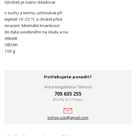
Výrobek je nutno skladovat
v suchu a temnu, uchovávat při
teplotě 10–25 °C a chránit před
mrazem. Minimální trvanlivost
do data uvedeného na obalu a na
etiketě.
OBSAH
150 g
Potřebujete poradit?
Anna Magdalena Tůmová
705 635 255
(Po-Pá, 9-17 hod.)
eshop.csp@gmail.com