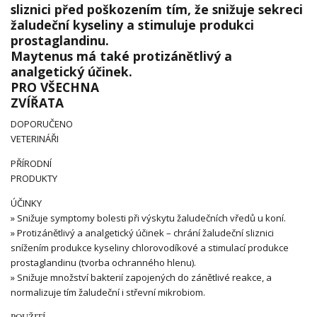
sliznici před poškozením tím, že snižuje sekreci
žaludeční kyseliny a stimuluje produkci
prostaglandinu.
Maytenus má také protizánětlivý a
analgetický účinek.
PRO VŠECHNA
ZVÍŘATA
DOPORUČENO
VETERINÁŘI
PŘÍRODNÍ
PRODUKTY
ÚČINKY
» Snižuje symptomy bolesti při výskytu žaludečních vředů u koní.
» Protizánětlivý a analgetický účinek – chrání žaludeční sliznici
snížením produkce kyseliny chlorovodíkové a stimulací produkce
prostaglandinu (tvorba ochranného hlenu).
» Snižuje množství bakterií zapojených do zánětlivé reakce, a
normalizuje tím žaludeční i střevní mikrobiom.