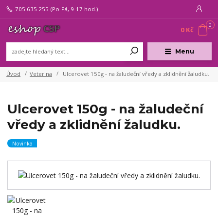
705 635 255
(Po-Pá, 9-17 hod.)
0
0 Kč
Menu
Úvod
Veterina
Ulcerovet 150g - na žaludeční vředy a zklidnění žaludku.
Ulcerovet 150g - na žaludeční
vředy a zklidnění žaludku.
Novinka