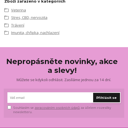
Zboží zařazeno v kategoriích
Veterina
Stres, CBD, nervozita
Trávení
Imunita, chřipka, nachlazení
Nepropásněte novinky, akce
a slevy!
Můžete se kdykoli odhlásit. Zasíláme jednou za 14 dní.
Přihlásit se
Souhlasím se
zpracováním osobních údajů
za účelem rozesílky
newsletteru.