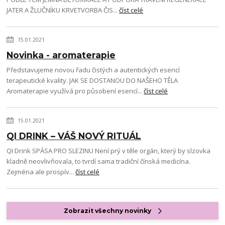
JATER A ŽLUČNÍKU KRVETVORBA ČIS...
číst celé
15.01.2021
Novinka - aromaterapie
Představujeme novou řadu čistých a autentických esencí
terapeutické kvality. JAK SE DOSTANOU DO NAŠEHO TĚLA
Aromaterapie využívá pro působení esencí...
číst celé
15.01.2021
QI DRINK – VÁŠ NOVÝ RITUÁL
QI Drink SPÁSA PRO SLEZINU Není prý v těle orgán, který by slzovka
kladně neovlivňovala, to tvrdí sama tradiční čínská medicína.
Zejména ale prospív...
číst celé
Zobrazit všechny novinky