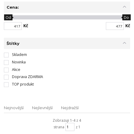
Cena:
Od
Do
Kč
Kč
Štítky
Skladem
Novinka
Akce
Doprava ZDARMA
TOP produkt
Nejnovější
Nejlevnější
Nejdražší
Zobrazuji 1-4 z 4
strana
z 1