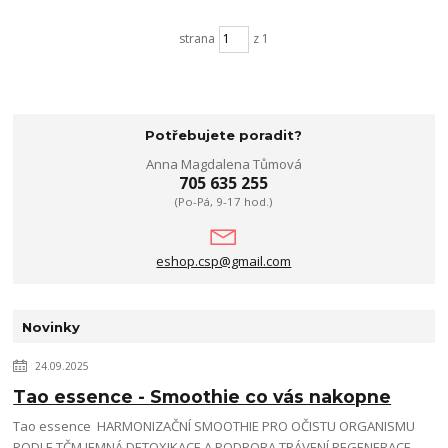
strana
z 1
Potřebujete poradit?
Anna Magdalena Tůmová
705 635 255
(Po-Pá, 9-17 hod.)
eshop.csp@gmail.com
Novinky
24.09.2025
Tao essence - Smoothie co vás nakopne
Tao essence HARMONIZAČNÍ SMOOTHIE PRO OČISTU ORGANISMU
PODLE TČM JEMNÁ DETOXIKACE A PODPORA TRÁVENÍ REGENERACE