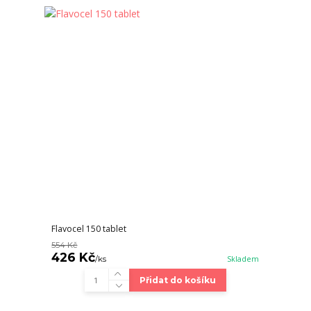
Flavocel 150 tablet
554 Kč
426 Kč
/
ks
Skladem
Přidat do košíku