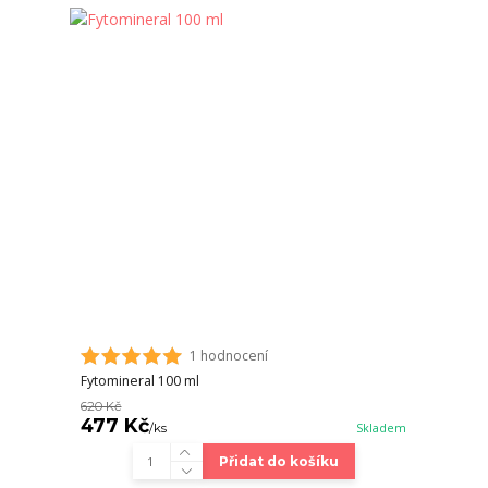
1 hodnocení
Fytomineral 100 ml
620 Kč
477 Kč
/
ks
Skladem
Přidat do košíku