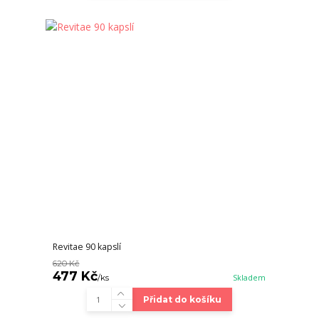
Revitae 90 kapslí
620 Kč
477 Kč
/
ks
Skladem
Přidat do košíku