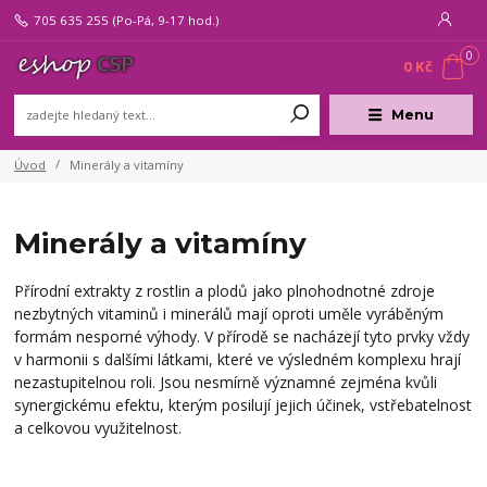
705 635 255
(Po-Pá, 9-17 hod.)
0
0 Kč
Menu
Úvod
Minerály a vitamíny
Minerály a vitamíny
Přírodní extrakty z rostlin a plodů jako plnohodnotné zdroje
nezbytných vitaminů i minerálů mají oproti uměle vyráběným
formám nesporné výhody. V přírodě se nacházejí tyto prvky vždy
v harmonii s dalšími látkami, které ve výsledném komplexu hrají
nezastupitelnou roli. Jsou nesmírně významné zejména kvůli
synergickému efektu, kterým posilují jejich účinek, vstřebatelnost
a celkovou využitelnost.