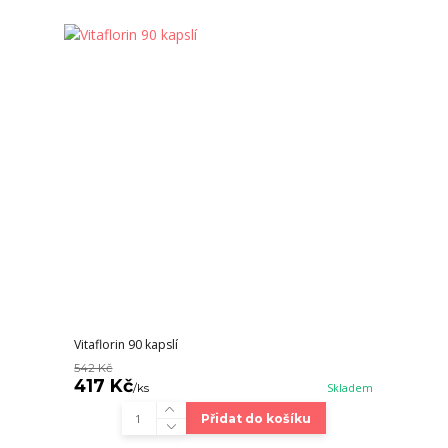
Vitaflorin 90 kapslí
542 Kč
417 Kč
/
ks
Skladem
Přidat do košíku