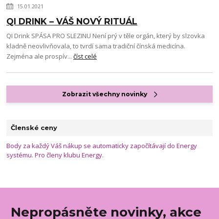
15.01.2021
QI DRINK – VÁŠ NOVÝ RITUÁL
QI Drink SPÁSA PRO SLEZINU Není prý v těle orgán, který by slzovka
kladně neovlivňovala, to tvrdí sama tradiční čínská medicína.
Zejména ale prospív...
číst celé
Zobrazit všechny novinky
Členské ceny
Body za každý Váš nákup se automaticky započítávají do Energy
systému. Pro členy klubu Energy.
Nepropásněte novinky, akce