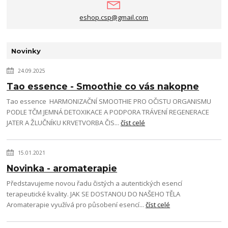
eshop.csp@gmail.com
Novinky
24.09.2025
Tao essence - Smoothie co vás nakopne
Tao essence HARMONIZAČNÍ SMOOTHIE PRO OČISTU ORGANISMU
PODLE TČM JEMNÁ DETOXIKACE A PODPORA TRÁVENÍ REGENERACE
JATER A ŽLUČNÍKU KRVETVORBA ČIS...
číst celé
15.01.2021
Novinka - aromaterapie
Představujeme novou řadu čistých a autentických esencí
terapeutické kvality. JAK SE DOSTANOU DO NAŠEHO TĚLA
Aromaterapie využívá pro působení esencí...
číst celé