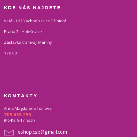
KDE NÁS NAJDETE
V Háji 1633 vchod s ulice Dělnická
Praha 7 - Holešovice
Zastávka tramvají Maniny
170 00
KONTAKTY
Anna Magdalena Tůmová
705 635 255
(Po-Pá, 9-17 hod.)
eshop.csp@gmail.com