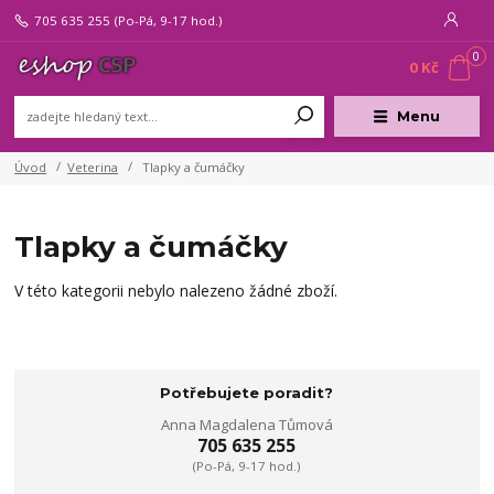
705 635 255
(Po-Pá, 9-17 hod.)
0
0 Kč
Menu
Úvod
Veterina
Tlapky a čumáčky
Tlapky a čumáčky
V této kategorii nebylo nalezeno žádné zboží.
Potřebujete poradit?
Anna Magdalena Tůmová
705 635 255
(Po-Pá, 9-17 hod.)