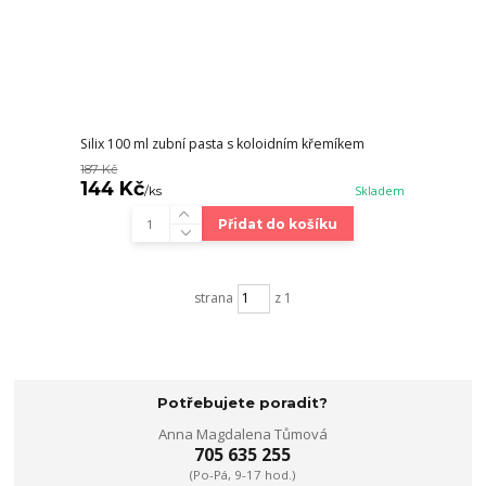
Silix 100 ml zubní pasta s koloidním křemíkem
187 Kč
144 Kč
/
ks
Skladem
Přidat do košíku
strana
z 1
Potřebujete poradit?
Anna Magdalena Tůmová
705 635 255
(Po-Pá, 9-17 hod.)