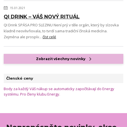
15.01.2021
QI DRINK – VÁŠ NOVÝ RITUÁL
QI Drink SPÁSA PRO SLEZINU Není prý v těle orgán, který by slzovka
kladně neovlivňovala, to tvrdí sama tradiční čínská medicína.
Zejména ale prospív...
číst celé
Zobrazit všechny novinky
Členské ceny
Body za každý Váš nákup se automaticky započítávají do Energy
systému. Pro členy klubu Energy.