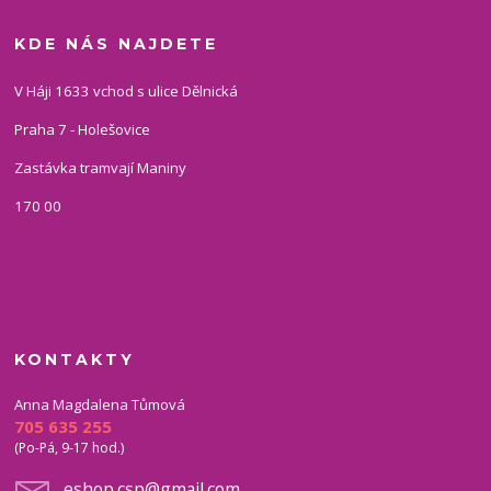
KDE NÁS NAJDETE
V Háji 1633 vchod s ulice Dělnická
Praha 7 - Holešovice
Zastávka tramvají Maniny
170 00
KONTAKTY
Anna Magdalena Tůmová
705 635 255
(Po-Pá, 9-17 hod.)
eshop.csp@gmail.com