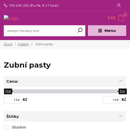
705 635 255
(Po-Pá, 9-17 hod.)
0
0 Kč
Menu
Úvod
Ostatní
Zubní pasty
Zubní pasty
Cena:
Od
Do
Kč
Kč
Štítky
Skladem