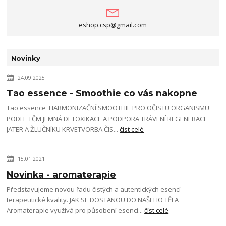
eshop.csp@gmail.com
Novinky
24.09.2025
Tao essence - Smoothie co vás nakopne
Tao essence HARMONIZAČNÍ SMOOTHIE PRO OČISTU ORGANISMU
PODLE TČM JEMNÁ DETOXIKACE A PODPORA TRÁVENÍ REGENERACE
JATER A ŽLUČNÍKU KRVETVORBA ČIS...
číst celé
15.01.2021
Novinka - aromaterapie
Představujeme novou řadu čistých a autentických esencí
terapeutické kvality. JAK SE DOSTANOU DO NAŠEHO TĚLA
Aromaterapie využívá pro působení esencí...
číst celé