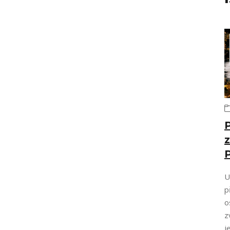
U
p
o
z
j