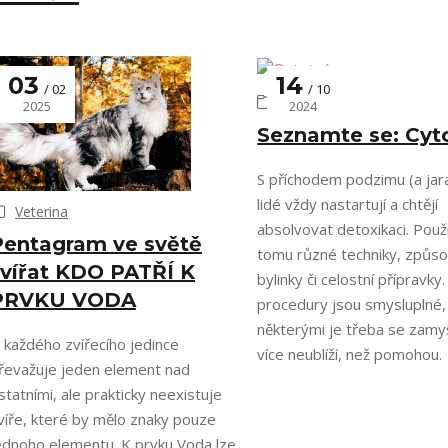
03
14
02
10
Ostatní
2025
2024
Seznamte se: Cyt
S příchodem podzimu (a jar
lidé vždy nastartují a chtějí
Veterina
absolvovat detoxikaci. Použí
Pentagram ve světě
tomu různé techniky, způso
zvířat KDO PATŘÍ K
bylinky či celostní přípravky
PRVKU VODA
procedury jsou smysluplné,
některými je třeba se zamy
 každého zvířecího jedince
více neublíží, než pomohou.
řevažuje jeden element nad
statními, ale prakticky neexistuje
víře, které by mělo znaky pouze
ednoho elementu. K prvku Voda lze