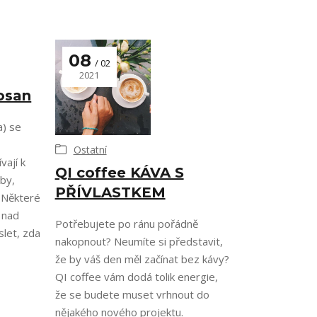
08
02
2021
osan
a) se
Ostatní
vají k
QI coffee KÁVA S
by,
PŘÍVLASTKEM
. Některé
 nad
Potřebujete po ránu pořádně
slet, zda
nakopnout? Neumíte si představit,
že by váš den měl začínat bez kávy?
QI coffee vám dodá tolik energie,
že se budete muset vrhnout do
nějakého nového projektu.