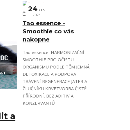
24
09
Ostatní
2025
Tao essence -
Smoothie co vás
nakopne
Tao essence HARMONIZAČNÍ
SMOOTHIE PRO OČISTU
ORGANISMU PODLE TČM JEMNÁ
DETOXIKACE A PODPORA
TRÁVENÍ REGENERACE JATER A
ŽLUČNÍKU KRVETVORBA ČISTĚ
PŘÍRODNÍ, BEZ ADITIV A
KONZERVANTŮ
it a