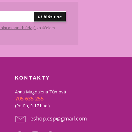
Přihlásit se
ním osobních údajů
za účelem
KONTAKTY
Anna Magdalena Tůmová
705 635 255
(Po-Pá, 9-17 hod.)
eshop.csp@gmail.com