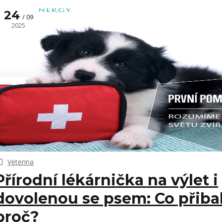
24
09
2025
Veterina
Přírodní lékárnička na výlet i
dovolenou se psem: Co přibal
proč?