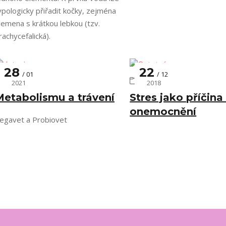
ypologicky přiřadit kočky, zejména
lemena s krátkou lebkou (tzv.
rachycefalická).
28
22
01
12
Veterina
Ostatní
2021
2018
Metabolismu a trávení
Stres jako příčina
onemocnění
egavet a Probiovet