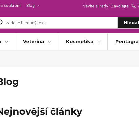
a soukromí
Blog
Nevíte si rady? Zavolejte.
Hleda
a
Veterina
Kosmetika
Pentagr
Blog
Nejnovější články