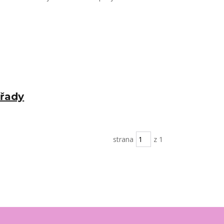
 řady
strana
z 1