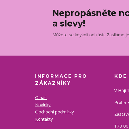
Nepropásněte no
a slevy!
Můžete se kdykoli odhlásit. Zasíláme j
INFORMACE PRO
KDE
ZÁKAZNÍKY
V Háji 
O nás
Praha 7
Novinky
Obchodní podmínky
Zastávk
Kontakty
170 00