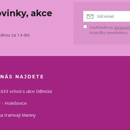
vinky, akce
Souhlasím se
zpracová
rozesílky newsletteru.
ednou za 14 dní.
 NÁS NAJDETE
1633 vchod s ulice Dělnická
 - Holešovice
a tramvají Maniny