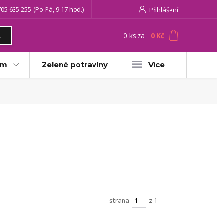
705 635 255
(Po-Pá, 9-17 hod.)
Přihlášení
0
ks
za
0 Kč
t
am
Zelené potraviny
Více
strana
z 1