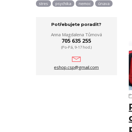
stres
psychika
nemoc
únava
Potřebujete poradit?
Anna Magdalena Tůmová
705 635 255
(Po-Pá, 9-17 hod.)
eshop.csp@gmail.com