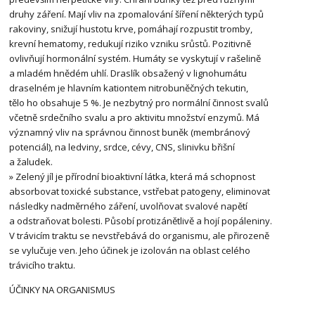
druhy záření. Mají vliv na zpomalování šíření některých typů
rakoviny, snižují hustotu krve, pomáhají rozpustit tromby,
krevní hematomy, redukují riziko vzniku srůstů. Pozitivně
ovlivňují hormonální systém. Humáty se vyskytují v rašelině
a mladém hnědém uhlí. Draslík obsažený v lignohumátu
draselném je hlavním kationtem nitrobuněčných tekutin,
tělo ho obsahuje 5 %. Je nezbytný pro normální činnost svalů
včetně srdečního svalu a pro aktivitu množství enzymů. Má
významný vliv na správnou činnost buněk (membránový
potenciál), na ledviny, srdce, cévy, CNS, slinivku břišní
a žaludek.
» Zelený jíl je přírodní bioaktivní látka, která má schopnost
absorbovat toxické substance, vstřebat patogeny, eliminovat
následky nadměrného záření, uvolňovat svalové napětí
a odstraňovat bolesti. Působí protizánětlivě a hojí popáleniny.
V trávicím traktu se nevstřebává do organismu, ale přirozeně
se vylučuje ven. Jeho účinek je izolován na oblast celého
trávicího traktu.
ÚČINKY NA ORGANISMUS