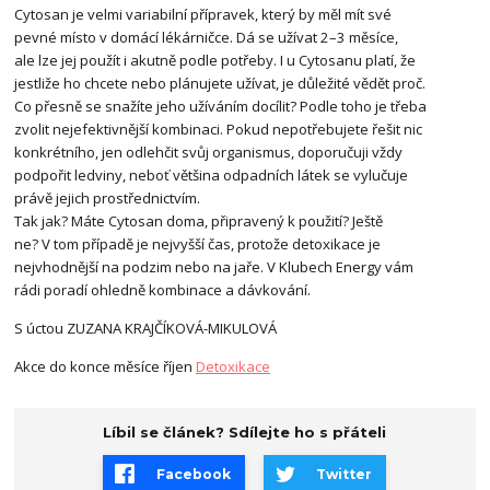
Cytosan je velmi variabilní přípravek, který by měl mít své
pevné místo v domácí lékárničce. Dá se užívat 2–3 měsíce,
ale lze jej použít i akutně podle potřeby. I u Cytosanu platí, že
jestliže ho chcete nebo plánujete užívat, je důležité vědět proč.
Co přesně se snažíte jeho užíváním docílit? Podle toho je třeba
zvolit nejefektivnější kombinaci. Pokud nepotřebujete řešit nic
konkrétního, jen odlehčit svůj organismus, doporučuji vždy
podpořit ledviny, neboť většina odpadních látek se vylučuje
právě jejich prostřednictvím.
Tak jak? Máte Cytosan doma, připravený k použití? Ještě
ne? V tom případě je nejvyšší čas, protože detoxikace je
nejvhodnější na podzim nebo na jaře. V Klubech Energy vám
rádi poradí ohledně kombinace a dávkování.
S úctou ZUZANA KRAJČÍKOVÁ-MIKULOVÁ
Akce do konce měsíce říjen
Detoxikace
Líbil se článek? Sdílejte ho s přáteli
Facebook
Twitter