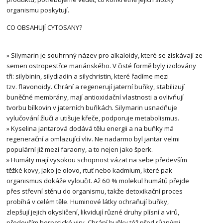
organismu poskytují.
CO OBSAHUJÍ CYTOSANY?
» Silymarin je souhrnný název pro alkaloidy, které se získávají ze
semen ostropestřce mariánského. V čisté formě byly izolovány
tři: silybinin, silydiadin a silychristin, které řadíme mezi
tzv. flavonoidy. Chrání a regenerují jaterní buňky, stabilizují
buněčné membrány, mají antioxidační vlastnosti a ovlivňují
tvorbu bílkovin v jaterních buňkách. Silymarin usnadňuje
vylučování žluči a utišuje křeče, podporuje metabolismus.
» Kyselina jantarová dodává tělu energii a na buňky má
regenerační a omlazující vliv. Ne nadarmo byl jantar velmi
populární již mezi faraony, a to nejen jako šperk.
» Humáty mají vysokou schopnost vázat na sebe především
těžké kovy, jako je olovo, rtuť nebo kadmium, které pak
organismus dokáže vyloučit. Až 60 % molekul humátů přejde
přes střevní stěnu do organismu, takže detoxikační proces
probíhá v celém těle. Huminové látky ochraňují buňky,
zlepšují jejich okysličení, likvidují různé druhy plísní a virů,
především herpetické viry. Chrání buňky též před různými