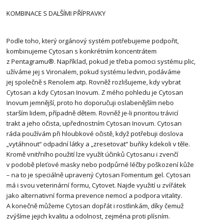
KOMBINACE S DALŠÍMI PŘÍPRAVKY
Podle toho, který orgánový systém potřebujeme podpořit,
kombinujeme Cytosan s konkrétním koncentrátem
z Pentagramu®. Například, pokud je třeba pomoci systému plic,
užíváme jej s Vironalem, pokud systému ledvin, podáváme
jej společně s Renolem atp. Rovněž rozlišujeme, kdy vybrat
Cytosan a kdy Cytosan Inovum. Z mého pohledu je Cytosan
Inovum jemnější, proto ho doporučuji oslabenějším nebo
starším lidem, případně dětem. Rovněž je-li prioritou trávicí
trakt a jeho očista, upřednostním Cytosan Inovum. Cytosan
ráda používám při hloubkové očistě, když potřebuji doslova
„vytáhnout“ odpadní látky a „zresetovat“ buňky kdekoli v těle.
Kromě vnitřního použití lze využít účinků Cytosanu i zvenčí
v podobě pleťové masky nebo podpůrné léčby poškození kůže
– na to je speciálně upravený Cytosan Fomentum gel. Cytosan
má i svou veterinární formu, Cytovet. Najde využití u zvířátek
jako alternativní forma prevence nemocí a podpora vitality.
A konečně můžeme Cytosan dopřát i rostlinkám, díky čemuž
zvýšíme jejich kvalitu a odolnost, zejména proti plísním.