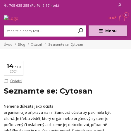
705 635 255
(Po-Pá, 9-17 hod.)
0
0 Kč
Menu
Úvod
Blog
Ostatní
Seznamte se: Cytosan
14
10
2024
Ostatní
Seznamte se: Cytosan
Neméně důležitá jako očista
organismu je příprava na ni. Samotná očista by pak měla být
cílená. Je třeba vědět, který orgán nebo orgánový systém je
poškozený či oslabený a chceme jej detoxikovat, případně
jaká škodlivina je nejvíce zastoupená. Detoxikace je totiž