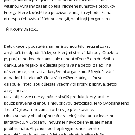
většinou výrazný zásah do těla. Nicméně humátové produkty
Energy, které k očistě těla používáme, mají tu výhodu, že na
ni nespotřebovávají žádnou energii, neubírají ji organismu.
TŘI KROKY DETOXU
Detoxikace v podstatě znamená pomoci tělu neutralizovat
a vyloučit ty odpadní látky, se kterými si neví dál rady. Otázkou
je, proč to nedovede samo, ale to není předmětem dnešního
článku. Stejně jako je důležitá příprava na detox, záleží i na
následné regeneraci a dovyživení organismu. Při vylučování
odpadních látek totiž tělo ztrácí i výživné látky, a tím se
oslabuje. Proto jsou důležité všechny tři kroky: příprava, detox
a regenerace.
Mezi přípravky Energy máme skvělý produkt, který umíme
použít právě na cílenou a hloubkovou detoxikaci. Je to Cytosana jeho
„bratr“ Cytosan Inovum. Trochu si je představíme.
Oba Cytosany obsahují humát draselný, silymarin a kyselinu
jantarovou. V Cytosanu Inovum je navíc zelený jíl, ale menší
podíl humátů. Abychom pochopili výjimečnost těchto
produktů, potřebujeme vědět, co konkrétně jejich složky