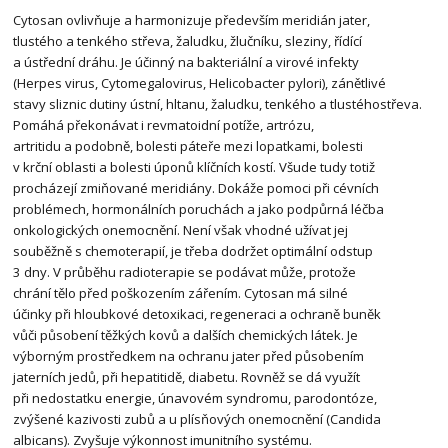
Cytosan ovlivňuje a harmonizuje především meridián jater,
tlustého a tenkého střeva, žaludku, žlučníku, sleziny, řídící
a ústřední dráhu. Je účinný na bakteriální a virové infekty
(Herpes virus, Cytomegalovirus, Helicobacter pylori), zánětlivé
stavy sliznic dutiny ústní, hltanu, žaludku, tenkého a tlustéhostřeva.
Pomáhá překonávat i revmatoidní potíže, artrózu,
artritidu a podobně, bolesti páteře mezi lopatkami, bolesti
v krční oblasti a bolesti úponů klíčních kostí. Všude tudy totiž
procházejí zmiňované meridiány. Dokáže pomoci při cévních
problémech, hormonálních poruchách a jako podpůrná léčba
onkologických onemocnění. Není však vhodné užívat jej
souběžně s chemoterapií, je třeba dodržet optimální odstup
3 dny. V průběhu radioterapie se podávat může, protože
chrání tělo před poškozením zářením. Cytosan má silné
účinky při hloubkové detoxikaci, regeneraci a ochraně buněk
vůči působení těžkých kovů a dalších chemických látek. Je
výborným prostředkem na ochranu jater před působením
jaterních jedů, při hepatitidě, diabetu. Rovněž se dá využít
při nedostatku energie, únavovém syndromu, parodontóze,
zvýšené kazivosti zubů a u plísňových onemocnění (Candida
albicans). Zvyšuje výkonnost imunitního systému.