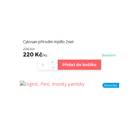
Cytosan přírodní mýdlo 2set
276 Kč
220 Kč
/
ks
Skladem
Přidat do košíku
Novinka