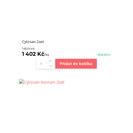
Cytosan 2set
1 823 Kč
1 402 Kč
/
ks
Skladem
Přidat do košíku