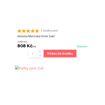
1 hodnocení
Annona Muricata Forte 2set
1 051 Kč
808 Kč
/
ks
Skladem
Přidat do košíku