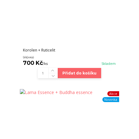
Korolen + Ruticelit
910 Kč
700 Kč
/
ks
Skladem
Přidat do košíku
Akce
Novinka