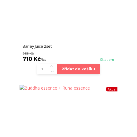
Barley Juice 2set
988 Kč
710 Kč
/
ks
Skladem
Přidat do košíku
Akce