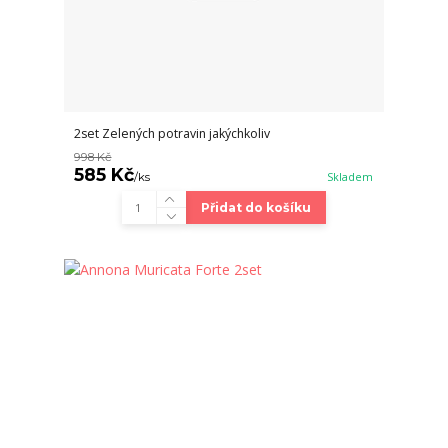
2set Zelených potravin jakýchkoliv
998 Kč
585 Kč
/
ks
Skladem
Přidat do košíku