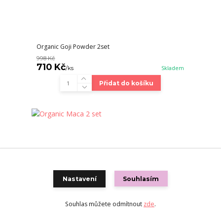
Organic Goji Powder 2set
998 Kč
710 Kč
/
ks
Skladem
Přidat do košíku
Nastavení
Souhlasím
Souhlas můžete odmítnout
zde
.