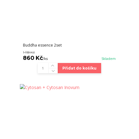
Buddha essence 2set
1 118 Kč
860 Kč
/
ks
Skladem
Přidat do košíku