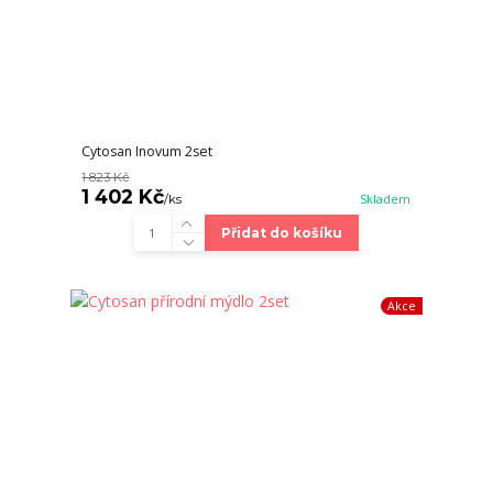
Cytosan Inovum 2set
1 823 Kč
1 402 Kč
/
ks
Skladem
Přidat do košíku
Akce