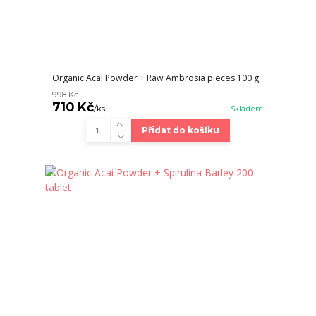
Organic Acai Powder + Raw Ambrosia pieces 100 g
998 Kč
710 Kč
/
ks
Skladem
Přidat do košíku