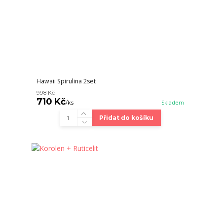
Hawaii Spirulina 2set
998 Kč
710 Kč
/
ks
Skladem
Přidat do košíku