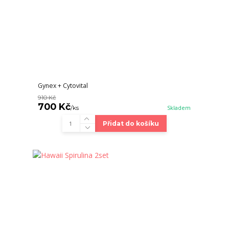
Gynex + Cytovital
910 Kč
700 Kč
/
ks
Skladem
Přidat do košíku