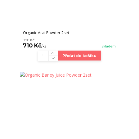
Organic Acai Powder 2set
998 Kč
710 Kč
/
ks
Skladem
Přidat do košíku