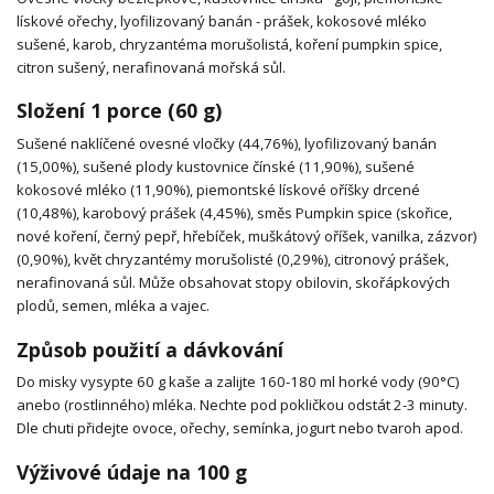
lískové ořechy, lyofilizovaný banán - prášek, kokosové mléko
sušené, karob, chryzantéma morušolistá, koření pumpkin spice,
citron sušený, nerafinovaná mořská sůl.
Složení 1 porce (60 g)
Sušené naklíčené ovesné vločky (44,76%), lyofilizovaný banán
(15,00%), sušené plody kustovnice čínské (11,90%), sušené
kokosové mléko (11,90%), piemontské lískové oříšky drcené
(10,48%), karobový prášek (4,45%), směs Pumpkin spice (skořice,
nové koření, černý pepř, hřebíček, muškátový oříšek, vanilka, zázvor)
(0,90%), květ chryzantémy morušolisté (0,29%), citronový prášek,
nerafinovaná sůl. Může obsahovat stopy obilovin, skořápkových
plodů, semen, mléka a vajec.
Způsob použití a dávkování
Do misky vysypte 60 g kaše a zalijte 160-180 ml horké vody (90°C)
anebo (rostlinného) mléka. Nechte pod pokličkou odstát 2-3 minuty.
Dle chuti přidejte ovoce, ořechy, semínka, jogurt nebo tvaroh apod.
Výživové údaje na 100 g