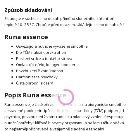
Způsob skladování
Skladujte v suchu, mimo dosah přímého slunečního záření, při
teplotě 10–25 °C. Chraňte před mrazem. Ukládejte mimo dosah dětí!
Runa essence
Osvěžující a nutričně vyvážené smoothie
Dle TČM náleží k prvku oheň
Posílení srdce a tenkého střeva
Omlazující efekt, kolagen booster
Povzbuzení životní radosti
Harmonizace psychoky
Čistě přírodní složení
Popis Runa essence
Runa essence je čistě přírodní, harmonizační a biorytmické smoothie
sestavené podle principů tradiční čínské medicíny (TČM) podporující
psychiku, povzbuzení životní radosti a mladistvý vzhled. Respektuje
nutriční potřeby i klíčové biorytmy organismu a našemu tělu dodává
co nejšetrněji připravené a vzájemně sladěné esenciální