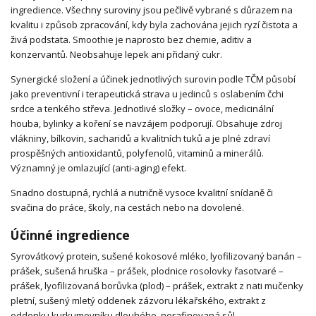
ingredience. Všechny suroviny jsou pečlivě vybrané s důrazem na
kvalitu i způsob zpracování, kdy byla zachována jejich ryzí čistota a
živá podstata. Smoothie je naprosto bez chemie, aditiv a
konzervantů. Neobsahuje lepek ani přidaný cukr.
Synergické složení a účinek jednotlivých surovin podle TČM působí
jako preventivní i terapeutická strava u jedinců s oslabením čchi
srdce a tenkého střeva. Jednotlivé složky – ovoce, medicinální
houba, bylinky a koření se navzájem podporují. Obsahuje zdroj
vlákniny, bílkovin, sacharidů a kvalitních tuků a je plné zdraví
prospěšných antioxidantů, polyfenolů, vitaminů a minerálů.
Významný je omlazující (anti-aging) efekt.
Snadno dostupná, rychlá a nutričně vysoce kvalitní snídaně či
svačina do práce, školy, na cestách nebo na dovolené.
Účinné ingredience
Syrovátkový protein, sušené kokosové mléko, lyofilizovaný banán –
prášek, sušená hruška – prášek, plodnice rosolovky řasotvaré –
prášek, lyofilizovaná borůvka (plod) – prášek, extrakt z nati mučenky
pletní, sušený mletý oddenek zázvoru lékařského, extrakt z
oddenku kurkumovníku dlouhého, nerafinovaná sůl.