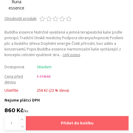
Ohodnotit produkt
Buddha essence Nutričně vyvážená a jemná terapeutická kaše podle
principů Tradiční čínské medicíny Podpora obranyschopnosti Posílení
plic a tlustého střeva Doplnění energie Čistě přírodní, bez aditiv a
konzervantů Popis Buddha essence Harmonizační kaše vycházející z
konceptu celostní vyvážené stra...
celý popis
Dostupnost
Skladem
Cena před
1 118 Kč
slevou
Ušetříte
258 Kč (
23
% sleva)
Nejsme plátci DPH
860 Kč
/
ks
Přidat do košíku