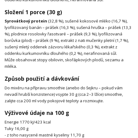
Složení 1 porce (30 g)
Syrovátkový protein
(32,8 %), sušené kokosové mléko (16,7 %),
lyofilizovaný banán – prášek (16,3 %), sušená hruška – prášek (13,3
%), plodnice rosolovky řasotvaré – prášek (9,3 %), lyofilizovaná
borůvka (plod) – prášek (9 %), extrakt z nati mučenky pletní (1,7 %),
sušený mletý oddenek zázvoru lékařského (0,3 %), extrakt z
oddenku kurkumovníku dlouhého (0,2 %), nerafinovaná sůl.
Může obsahovat stopy obilovin, skořápkových plodů, sezamu a
mléka.
Způsob použití a dávkování
Do mixéru na přípravu smoothie (anebo do šejkru – pokud vám
nevadí hrubší konzistence) vsypte 30 g (cca 2–3 lžíce) smoothie,
zalijte cca 200 ml vody pokojové teploty a rozmixujte.
Výživové údaje na 100 g
Energie 1770 kJ/423 kcal
Tuky 16,00 g
- z toho nasycené mastné kyseliny 11,70 g