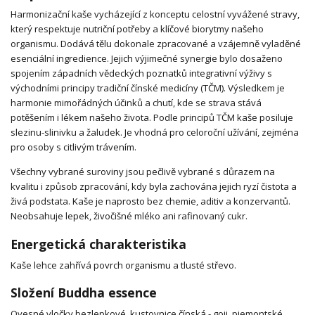
Harmonizační kaše vycházející z konceptu celostní vyvážené stravy,
který respektuje nutriční potřeby a klíčové biorytmy našeho
organismu. Dodává tělu dokonale zpracované a vzájemně vyladěné
esenciální ingredience. Jejich výjimečné synergie bylo dosaženo
spojením západních vědeckých poznatků integrativní výživy s
východními principy tradiční čínské medicíny (TČM). Výsledkem je
harmonie mimořádných účinků a chutí, kde se strava stává
potěšením i lékem našeho života. Podle principů TČM kaše posiluje
slezinu-slinivku a žaludek. Je vhodná pro celoroční užívání, zejména
pro osoby s citlivým trávením.
Všechny vybrané suroviny jsou pečlivě vybrané s důrazem na
kvalitu i způsob zpracování, kdy byla zachována jejich ryzí čistota a
živá podstata. Kaše je naprosto bez chemie, aditiv a konzervantů.
Neobsahuje lepek, živočišné mléko ani rafinovaný cukr.
Energetická charakteristika
Kaše lehce zahřívá povrch organismu a tlusté střevo.
Složení Buddha essence
Ovesné vločky bezlepkové, kustovnice čínská - goji, piemontské