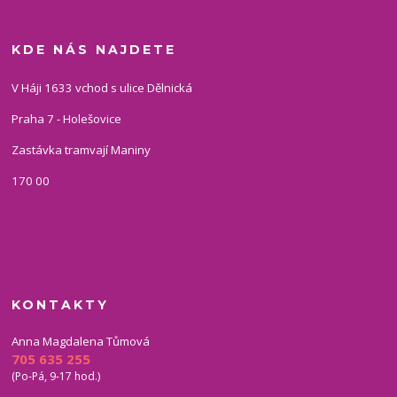
KDE NÁS NAJDETE
V Háji 1633 vchod s ulice Dělnická
Praha 7 - Holešovice
Zastávka tramvají Maniny
170 00
KONTAKTY
Anna Magdalena Tůmová
705 635 255
(Po-Pá, 9-17 hod.)