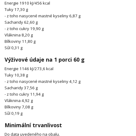
Energie 1910 kJ/456 kcal
Tuky 17,30 g
- z toho nasycené mastné kyseliny 6,87 g
Sacharidy 62,60 g
- z toho cukry 19,90 g
Vláknina 8,20 g
Bílkoviny 11,80 g
Sůl 0,31 g
Výživové údaje na 1 porci 60 g
Energie 1146 kJ/273,6 kcal
Tuky 10,38 g
- z toho nasycené mastné kyseliny 4,12 g
Sacharidy 37,56 g
- z toho cukry 11,94 g
Vláknina 4,92 g
Bílkoviny 7,08 g
Sůl 0,19 g
Minimální trvanlivost
Do data uvedeného na obalu.