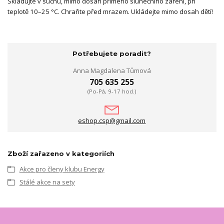
Skladujte v suchu, mimo dosah přímého slunečního záření, při
teplotě 10–25 °C. Chraňte před mrazem. Ukládejte mimo dosah dětí!
Potřebujete poradit?
Anna Magdalena Tůmová
705 635 255
(Po-Pá, 9-17 hod.)
eshop.csp@gmail.com
Zboží zařazeno v kategoriích
Akce pro členy klubu Energy
Stálé akce na sety