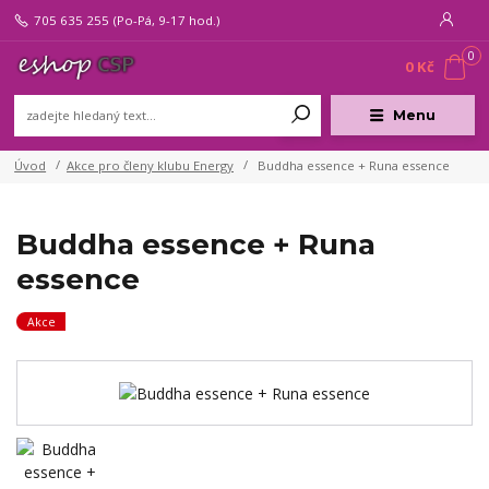
705 635 255
(Po-Pá, 9-17 hod.)
0
0 Kč
Menu
Úvod
Akce pro členy klubu Energy
Buddha essence + Runa essence
Buddha essence + Runa
essence
Akce