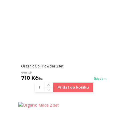
Organic Goji Powder 2set
998 Kč
710 Kč
/
ks
Skladem
Přidat do košíku