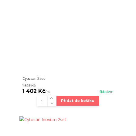
Cytosan 2set
1 823 Kč
1 402 Kč
/
ks
Skladem
Přidat do košíku