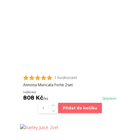
1 hodnocení
Annona Muricata Forte 2set
1 051 Kč
808 Kč
/
ks
Skladem
Přidat do košíku