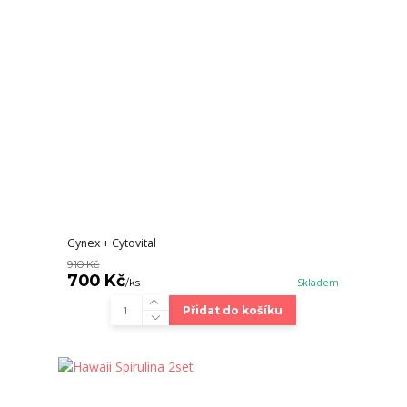
Gynex + Cytovital
910 Kč
700 Kč
/
ks
Skladem
Přidat do košíku