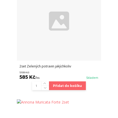
2set Zelených potravin jakýchkoliv
998 Kč
585 Kč
/
ks
Skladem
Přidat do košíku