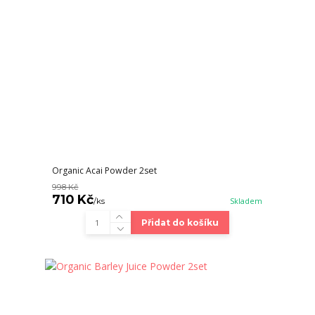
Organic Acai Powder 2set
998 Kč
710 Kč
/
ks
Skladem
Přidat do košíku