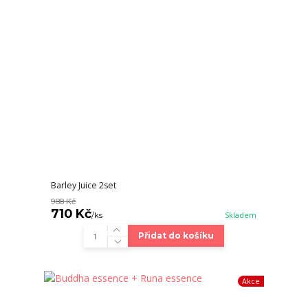
Barley Juice 2set
988 Kč
710 Kč
/
ks
Skladem
Přidat do košíku
Akce