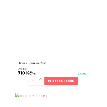
Hawaii Spirulina 2set
998 Kč
710 Kč
/
ks
Skladem
Přidat do košíku