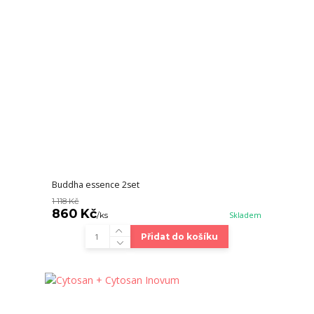
Buddha essence 2set
1 118 Kč
860 Kč
/
ks
Skladem
Přidat do košíku