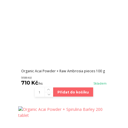
Organic Acai Powder + Raw Ambrosia pieces 100 g
998 Kč
710 Kč
/
ks
Skladem
Přidat do košíku