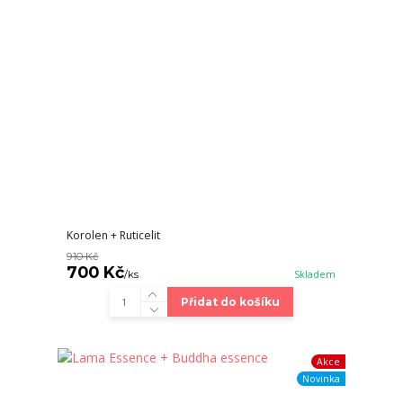
Korolen + Ruticelit
910 Kč
700 Kč
/
ks
Skladem
Přidat do košíku
Akce
Novinka