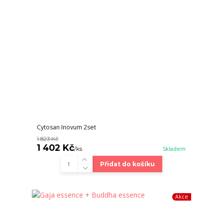
Cytosan Inovum 2set
1 823 Kč
1 402 Kč
/
ks
Skladem
Přidat do košíku
Akce