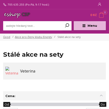
705 635 255
(Po-Pá, 9-17 hod.)
0
0 Kč
Menu
Úvod
Akce pro členy klubu Energy
Stálé akce na sety
Stálé akce na sety
Veterina
Cena:
Od
Do