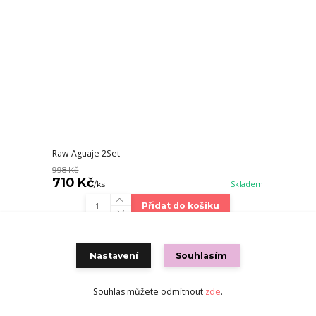
Raw Aguaje 2Set
998 Kč
710 Kč
/
ks
Skladem
Přidat do košíku
Akce
Nastavení
Souhlasím
Souhlas můžete odmítnout
zde
.