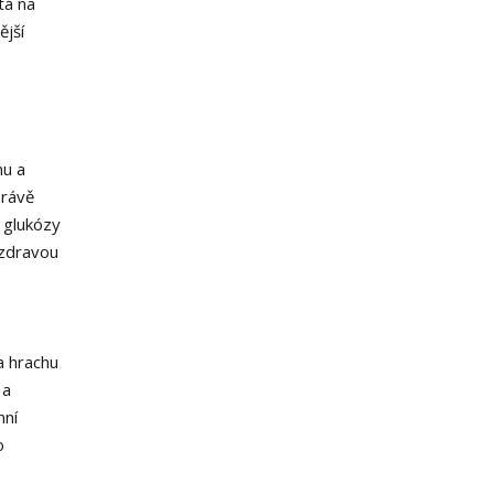
tá na
ější
nu a
Právě
 glukózy
 zdravou
a hrachu
 a
nní
o