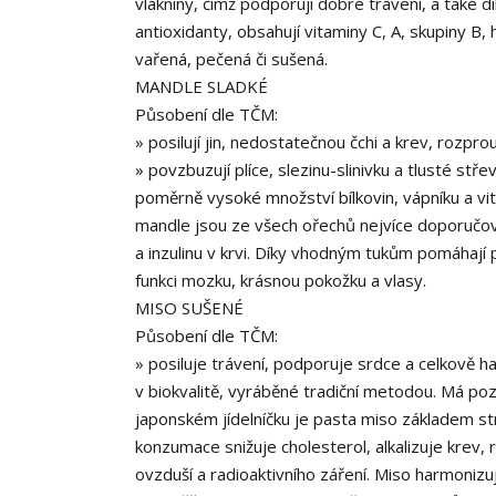
vlákniny, čímž podporují dobré trávení, a také dí
antioxidanty, obsahují vitaminy C, A, skupiny B, 
vařená, pečená či sušená.
MANDLE SLADKÉ
Působení dle TČM:
» posilují jin, nedostatečnou čchi a krev, rozpr
» povzbuzují plíce, slezinu-slinivku a tlusté s
poměrně vysoké množství bílkovin, vápníku a vita
mandle jsou ze všech ořechů nejvíce doporučová
a inzulinu v krvi. Díky vhodným tukům pomáhaj
funkci mozku, krásnou pokožku a vlasy.
MISO SUŠENÉ
Působení dle TČM:
» posiluje trávení, podporuje srdce a celkově 
v biokvalitě, vyráběné tradiční metodou. Má pozit
japonském jídelníčku je pasta miso základem str
konzumace snižuje cholesterol, alkalizuje krev, 
ovzduší a radioaktivního záření. Miso harmonizu