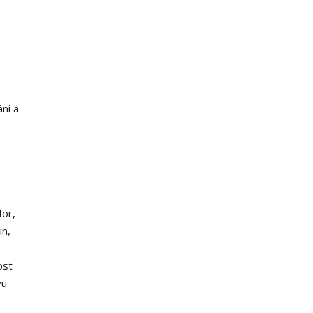
ní a
for,
in,
ost
vu