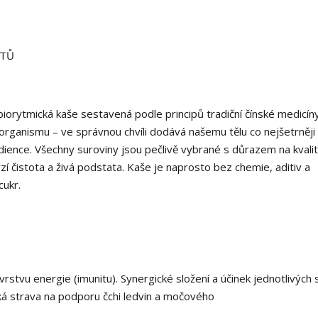
NTŮ
biorytmická kaše sestavená podle principů tradiční čínské medicín
 organismu – ve správnou chvíli dodává našemu tělu co nejšetrněji
ience. Všechny suroviny jsou pečlivě vybrané s důrazem na kvalit
zí čistota a živá podstata. Kaše je naprosto bez chemie, aditiv a
cukr.
rstvu energie (imunitu). Synergické složení a účinek jednotlivých 
ká strava na podporu čchi ledvin a močového