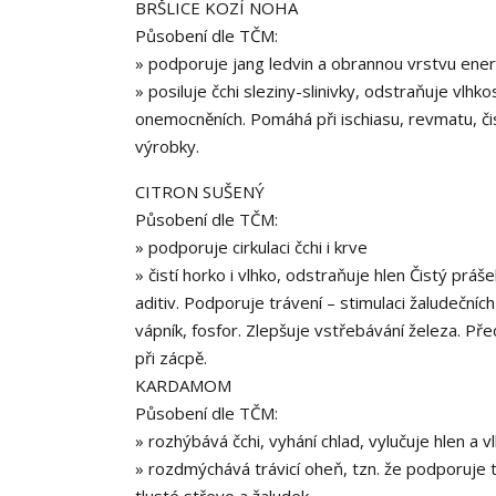
BRŠLICE KOZÍ NOHA
Působení dle TČM:
» podporuje jang ledvin a obrannou vrstvu ener
» posiluje čchi sleziny-slinivky, odstraňuje vlh
onemocněních. Pomáhá při ischiasu, revmatu, čist
výrobky.
CITRON SUŠENÝ
Působení dle TČM:
» podporuje cirkulaci čchi i krve
» čistí horko i vlhko, odstraňuje hlen Čistý pr
aditiv. Podporuje trávení – stimulaci žaludečních 
vápník, fosfor. Zlepšuje vstřebávání železa. P
při zácpě.
KARDAMOM
Působení dle TČM:
» rozhýbává čchi, vyhání chlad, vylučuje hlen a v
» rozdmýchává trávicí oheň, tzn. že podporuje tr