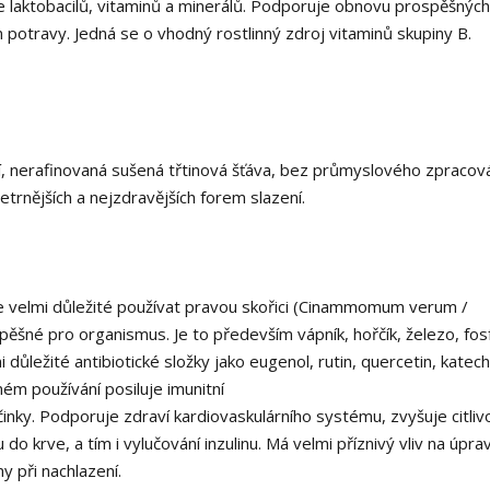
e laktobacilů, vitaminů a minerálů. Podporuje obnovu prospěšných
potravy. Jedná se o vhodný rostlinný zdroj vitaminů skupiny B.
ní, nerafinovaná sušená třtinová šťáva, bez průmyslového zpracová
šetrnějších a nejzdravějších forem slazení.
 Je velmi důležité používat pravou skořici (Cinammomum verum /
pěšné pro organismus. Je to především vápník, hořčík, železo, fos
mi důležité antibiotické složky jako eugenol, rutin, quercetin, katech
lném používání posiluje imunitní
inky. Podporuje zdraví kardiovaskulárního systému, zvyšuje citliv
 do krve, a tím i vylučování inzulinu. Má velmi příznivý vliv na úpra
y při nachlazení.