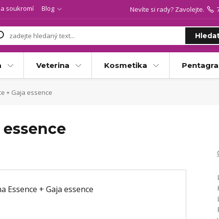
a soukromí
Blog
Nevíte si rady? Zavolejte.
Hleda
a
Veterina
Kosmetika
Pentagr
e + Gaja essence
 essence