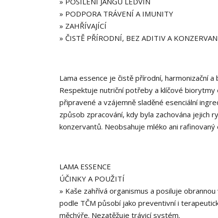
» POSÍLENÍ JANGU LEDVIN
» PODPORA TRÁVENÍ A IMUNITY
» ZAHŘÍVAJÍCÍ
» ČISTĚ PŘÍRODNÍ, BEZ ADITIV A KONZERVA
Lama essence je čistě přírodní, harmonizační a 
Respektuje nutriční potřeby a klíčové biorytmy
připravené a vzájemně sladěné esenciální ingred
způsob zpracování, kdy byla zachována jejich ry
konzervantů. Neobsahuje mléko ani rafinovaný 
LAMA ESSENCE
ÚČINKY A POUŽITÍ
» Kaše zahřívá organismus a posiluje obrannou v
podle TČM působí jako preventivní i terapeutic
měchýře. Nezatěžuje trávicí systém.