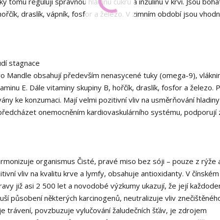
ky tomu regulují správnou hladinu cukru a inzulinu v krvi. Jsou boha
hořčík, draslík, vápník, fosfor a železo. V zimním období jsou vhodn
oudí stagnace
třevo Mandle obsahují především nenasycené tuky (omega-9), vlákni
minu E. Dále vitaminy skupiny B, hořčík, draslík, fosfor a železo. 
ny ke konzumaci. Mají velmi pozitivní vliv na usměrňování hladiny
í předcházet onemocněním kardiovaskulárního systému, podporují
harmonizuje organismus Čisté, pravé miso bez sóji – pouze z rýže 
ivní vliv na kvalitu krve a lymfy, obsahuje antioxidanty. V čínském
avy již asi 2 500 let a novodobé výzkumy ukazují, že její každode
ruší působení některých karcinogenů, neutralizuje vliv znečištěnéh
je trávení, povzbuzuje vylučování žaludečních šťáv, je zdrojem