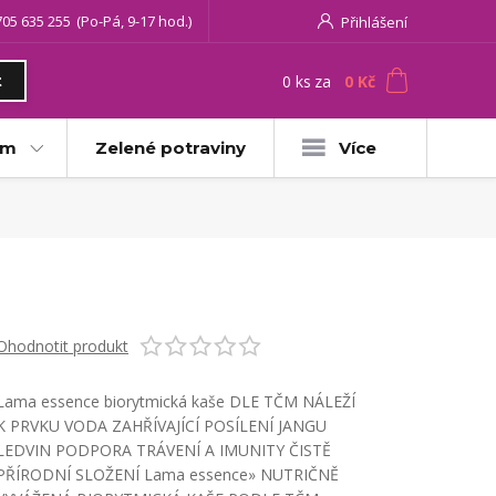
705 635 255
(Po-Pá, 9-17 hod.)
Přihlášení
0
ks
za
0 Kč
t
am
Zelené potraviny
Více
Ohodnotit produkt
Lama essence biorytmická kaše DLE TČM NÁLEŽÍ
K PRVKU VODA ZAHŘÍVAJÍCÍ POSÍLENÍ JANGU
LEDVIN PODPORA TRÁVENÍ A IMUNITY ČISTĚ
PŘÍRODNÍ SLOŽENÍ Lama essence» NUTRIČNĚ