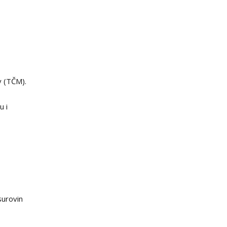
y (TČM).
u i
surovin