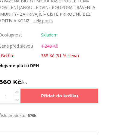
VYVÁŽENÁ BIORYTMICKÁ KAŠE PODLE TČM»
POSÍLENÍ JANGU LEDVIN» PODPORA TRÁVENÍ A
IMUNITY» ZAHŘÍVAJÍCÍ» ČISTĚ PŘÍRODNÍ, BEZ
ADITIV A KONZ...
celý popis
Dostupnost
Skladem
Cena před slevou
1 248 Kč
Ušetříte
388 Kč (
31
% sleva)
Nejsme plátci DPH
860 Kč
/
ks
Přidat do košíku
Číslo produktu:
570k