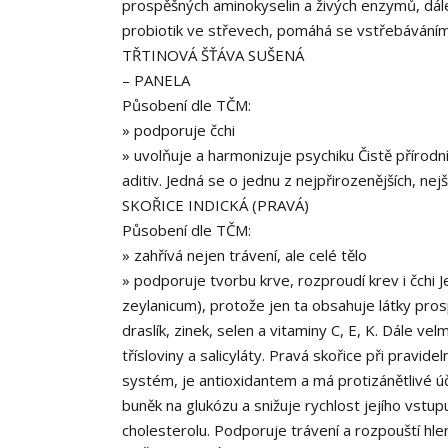
prospěšných aminokyselin a živých enzymů, dál
probiotik ve střevech, pomáhá se vstřebáváním 
TŘTINOVÁ ŠŤÁVA SUŠENÁ
– PANELA
Působení dle TČM:
» podporuje čchi
» uvolňuje a harmonizuje psychiku Čistě přírod
aditiv. Jedná se o jednu z nejpřirozenějších, nej
SKOŘICE INDICKÁ (PRAVÁ)
Působení dle TČM:
» zahřívá nejen trávení, ale celé tělo
» podporuje tvorbu krve, rozproudí krev i čchi
zeylanicum), protože jen ta obsahuje látky pros
draslík, zinek, selen a vitaminy C, E, K. Dále vel
třísloviny a salicyláty. Pravá skořice při pravide
systém, je antioxidantem a má protizánětlivé úč
buněk na glukózu a snižuje rychlost jejího vstupu
cholesterolu. Podporuje trávení a rozpouští hlen