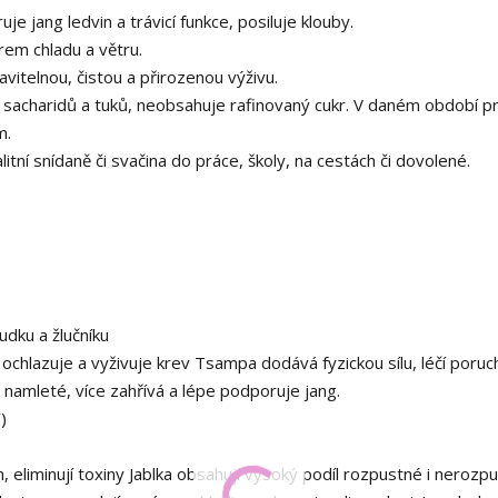
e jang ledvin a trávicí funkce, posiluje klouby.
em chladu a větru.
vitelnou, čistou a přirozenou výživu.
ch sacharidů a tuků, neobsahuje rafinovaný cukr. V daném období p
m.
itní snídaně či svačina do práce, školy, na cestách či dovolené.
ludku a žlučníku
, ochlazuje a vyživuje krev Tsampa dodává fyzickou sílu, léčí poruc
é namleté, více zahřívá a lépe podporuje jang.
)
 jin, eliminují toxiny Jablka obsahují vysoký podíl rozpustné i nerozp