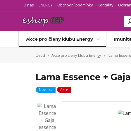
O nás
ENERGY
Obchodní podmínky
Kontakty
Ochran
Akce pro členy klubu Energy
Imunit
Úvod
Akce pro členy klubu Energy
Lama Essenc
Lama Essence + Gaja
Novinka
Akce