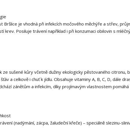
gie
kost Bršlice je vhodná při infekcích močového měchýře a střev, prů
í krev. Posiluje trávení například i při konzumaci obilovin s mléčn
ášek ze sušené kůry včetně dužiny ekologicky pěstovaného citronu, 
šťáv a celkově i chuť k jídlu. Obsahuje vitaminy A, B, C, D, dále dras
ředchází zánětům a infekcím, díky projímavým vlastnostem pomáhá 
lhkost
ávení (nadýmání, zácpa, žaludeční křeče) – speciálně slezinu-slini