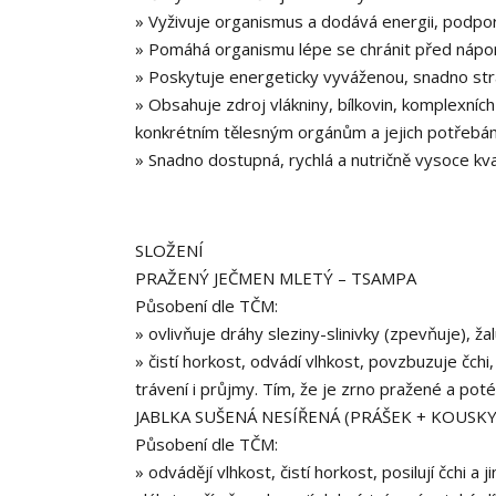
» Vyživuje organismus a dodává energii, podporuj
» Pomáhá organismu lépe se chránit před nápor
» Poskytuje energeticky vyváženou, snadno stra
» Obsahuje zdroj vlákniny, bílkovin, komplexní
konkrétním tělesným orgánům a jejich potřebá
» Snadno dostupná, rychlá a nutričně vysoce kval
SLOŽENÍ
PRAŽENÝ JEČMEN MLETÝ – TSAMPA
Působení dle TČM:
» ovlivňuje dráhy sleziny-slinivky (zpevňuje), ža
» čistí horkost, odvádí vlhkost, povzbuzuje čchi
trávení i průjmy. Tím, že je zrno pražené a pot
JABLKA SUŠENÁ NESÍŘENÁ (PRÁŠEK + KOUSKY
Působení dle TČM:
» odvádějí vlhkost, čistí horkost, posilují čchi a