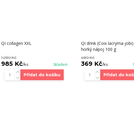
QI collagen XXL
QI drink (Coix lacryma-jobi)
horký nápoj 100 g
1 280 Kč
480 Kč
985 Kč
369 Kč
/
ks
Skladem
/
ks
Přidat do košíku
Přidat do koš