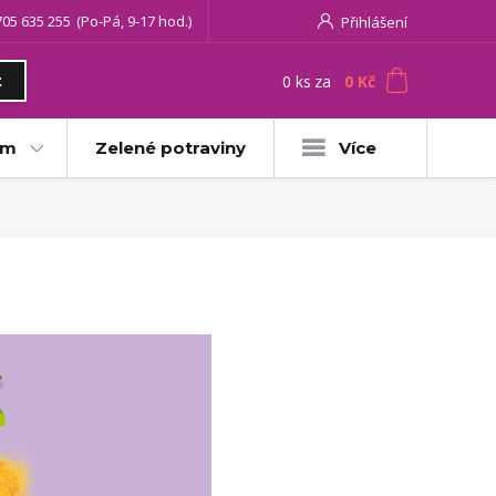
705 635 255
(Po-Pá, 9-17 hod.)
Přihlášení
0
ks
za
0 Kč
t
am
Zelené potraviny
Více