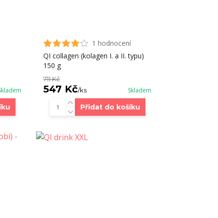
1 hodnocení
QI collagen (kolagen I. a II. typu)
150 g
711 Kč
547 Kč
Skladem
/
ks
Skladem
íku
Přidat do košíku