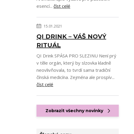
esencí...
číst celé
15.01.2021
QI DRINK – VÁŠ NOVÝ
RITUÁL
QI Drink SPÁSA PRO SLEZINU Není prý
v těle orgán, který by slzovka kladně
neovlivňovala, to tvrdí sama tradiční
čínská medicína. Zejména ale prospív...
číst celé
Zobrazit všechny novinky