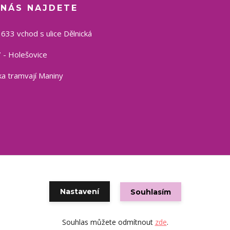
 NÁS NAJDETE
1633 vchod s ulice Dělnická
 - Holešovice
a tramvají Maniny
Copyright © 2021 eshop CSP
Nastavení
Souhlasím
Vytvořeno na
Eshop-rychle.cz
Souhlas můžete odmítnout
zde
.