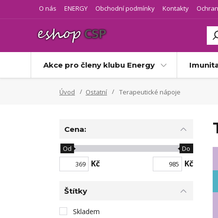
O nás
ENERGY
Obchodní podmínky
Kontakty
Ochran
Akce pro členy klubu Energy
Imunit
Úvod
Ostatní
Terapeutické nápoje
Cena:
Od
Do
Kč
Kč
Štítky
Skladem