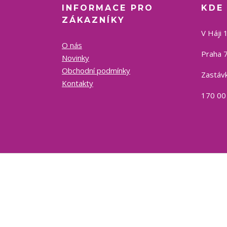
INFORMACE PRO
KDE
ZÁKAZNÍKY
V Háji 
O nás
Praha 7
Novinky
Obchodní podmínky
Zastávk
Kontakty
170 00