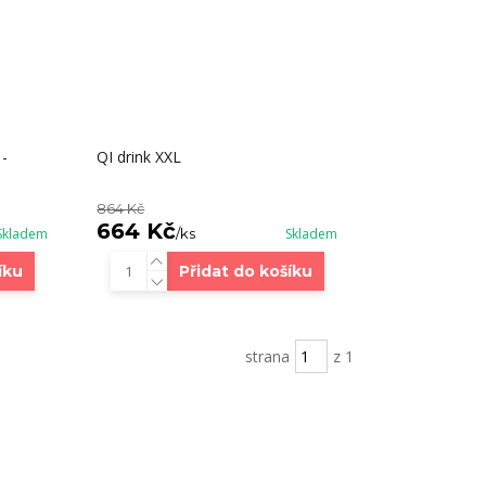
 -
QI drink XXL
864 Kč
664 Kč
Skladem
/
ks
Skladem
íku
Přidat do košíku
strana
z 1