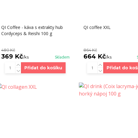
QI Coffee - káva s extrakty hub
QI coffee XXL
Cordyceps & Reishi 100 g
480 Kč
864 Kč
369 Kč
664 Kč
/
ks
Skladem
/
ks
Přidat do košíku
Přidat do koš