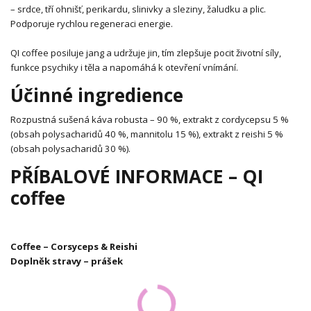
– srdce, tří ohnišť, perikardu, slinivky a sleziny, žaludku a plic.
Podporuje rychlou regeneraci energie.
QI coffee posiluje jang a udržuje jin, tím zlepšuje pocit životní síly,
funkce psychiky i těla a napomáhá k otevření vnímání.
Účinné ingredience
Rozpustná sušená káva robusta – 90 %, extrakt z cordycepsu 5 %
(obsah polysacharidů 40 %, mannitolu 15 %), extrakt z reishi 5 %
(obsah polysacharidů 30 %).
PŘÍBALOVÉ INFORMACE – QI
coffee
Coffee – Corsyceps & Reishi
Doplněk stravy – prášek