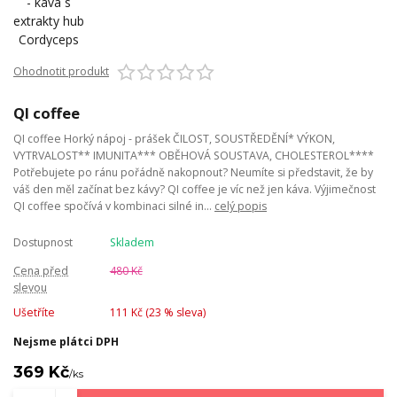
Ohodnotit produkt
QI coffee
QI coffee Horký nápoj - prášek ČILOST, SOUSTŘEDĚNÍ* VÝKON,
VYTRVALOST** IMUNITA*** OBĚHOVÁ SOUSTAVA, CHOLESTEROL****
Potřebujete po ránu pořádně nakopnout? Neumíte si představit, že by
váš den měl začínat bez kávy? QI coffee je víc než jen káva. Výjimečnost
QI coffee spočívá v kombinaci silné in...
celý popis
Dostupnost
Skladem
Cena před
480 Kč
slevou
Ušetříte
111 Kč (
23
% sleva)
Nejsme plátci DPH
369 Kč
/
ks