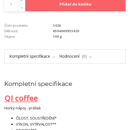
Přidat do košíku
Číslo produktu:
342b
EAN kód:
8594069933420
Objem:
100 g
Kompletní specifikace
Hodnocení
0
Kompletní specifikace
QI coffee
Horký nápoj - prášek
ČILOST, SOUSTŘEDĚNÍ*
VÝKON, VYTRVALOST**