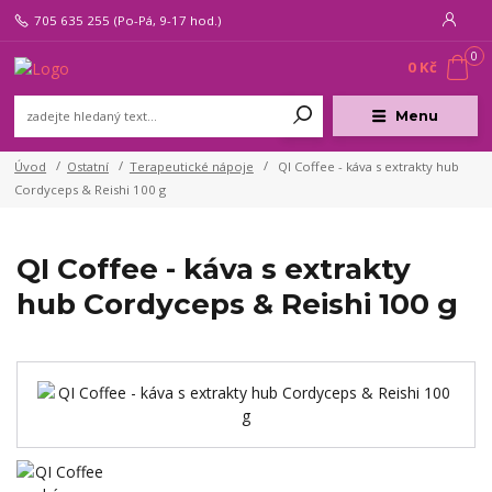
705 635 255
(Po-Pá, 9-17 hod.)
0
0 Kč
Menu
Úvod
Ostatní
Terapeutické nápoje
QI Coffee - káva s extrakty hub
Cordyceps & Reishi 100 g
QI Coffee - káva s extrakty
hub Cordyceps & Reishi 100 g