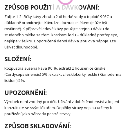
ZPŮSOB POUŽITÍ A DÁVKOVÁNÍ:
Zalijte 1-2 lžičky kávy zhruba 2 dl horké vody o teplotě 90°C a
důkladně promíchejte. Kávu lze dochutit mlékem (může být
rostlinné). K přípravě ledové kávy použijte stejnou dávku do
studeného mléka se třemi kostkami ledu – důkladně protřepejte,
nejlépe v šejkru. Doporučená denní dávka jsou dva nápoje. Lze
užívat dlouhodobě.
SLOŽENÍ:
Rozpustná sušená káva 90 %, extrakt z housenice čínské
(Cordyceps sinensis) 5%, extrakt z lesklokorky lesklé ( Ganoderma
licidum) 5%.
UPOZORNĚNÍ:
Výrobek není vhodný pro děti. Užívání v době těhotenství a kojení
konzultujte se svým lékařem. Doplňky stravy nejsou určeny k
používání jako náhrada pestré stravy.
ZPŮSOB SKLADOVÁNÍ: