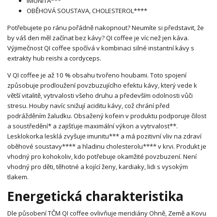
IMUNITA***
OBĚHOVÁ SOUSTAVA, CHOLESTEROL****
Potřebujete po ránu pořádně nakopnout? Neumíte si představit, že
by váš den měl začínat bez kávy? QI coffee je víc než jen káva.
Výjimečnost QI coffee spočívá v kombinaci silné instantní kávy s
extrakty hub reishi a cordyceps.
V QI coffee je až 10 % obsahu tvořeno houbami. Toto spojení
způsobuje prodloužení povzbuzujícího efektu kávy, který vede k
větší vitalitě, vytrvalosti všeho druhu a především odolnosti vůči
stresu. Houby navíc snižují aciditu kávy, což chrání před
podrážděním žaludku. Obsažený kofein v produktu podporuje čilost
a soustředění* a zajišťuje maximální výkon a vytrvalost**.
Lesklokorka lesklá zvyšuje imunitu*** a má pozitivní vliv na zdraví
oběhové soustavy**** a hladinu cholesterolu**** v krvi. Produkt je
vhodný pro kohokoliv, kdo potřebuje okamžité povzbuzení. Není
vhodný pro děti, těhotné a kojící ženy, kardiaky, lidi s vysokým
tlakem.
Energetická charakteristika
Dle působení TČM QI coffee ovlivňuje meridiány Ohně, Země a Kovu