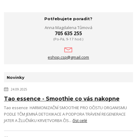
Potřebujete poradit?
Anna Magdalena Tůmová
705 635 255
(Po-Pá, 9-17 hod.)
eshop.csp@gmail.com
Novinky
24.09.2025
Tao essence - Smoothie co vás nakopne
Tao essence HARMONIZAČNÍ SMOOTHIE PRO OČISTU ORGANISMU
PODLE TČM JEMNÁ DETOXIKACE A PODPORA TRÁVENÍ REGENERACE
JATER A ŽLUČNÍKU KRVETVORBA ČIS...
číst celé