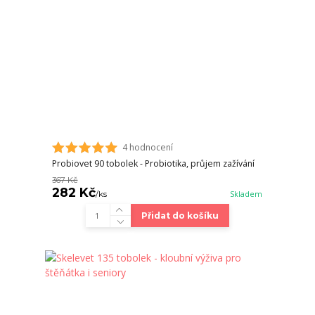
4 hodnocení
Probiovet 90 tobolek - Probiotika, průjem zažívání
367 Kč
282 Kč
/
ks
Skladem
Přidat do košíku