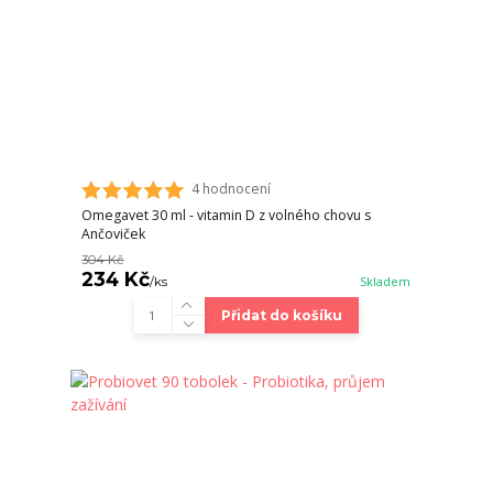
4 hodnocení
Omegavet 30 ml - vitamin D z volného chovu s
Ančoviček
304 Kč
234 Kč
/
ks
Skladem
Přidat do košíku