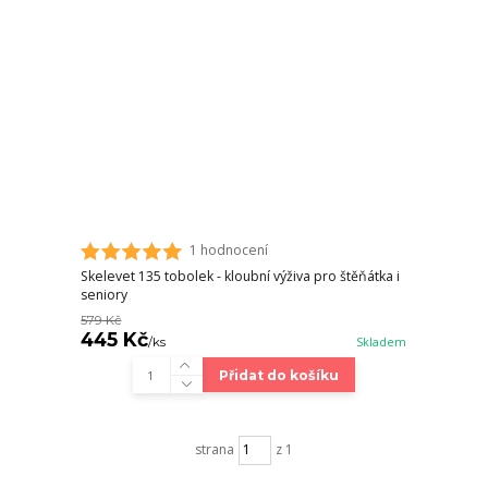
1 hodnocení
Skelevet 135 tobolek - kloubní výživa pro štěňátka i
seniory
579 Kč
445 Kč
/
ks
Skladem
Přidat do košíku
strana
z 1