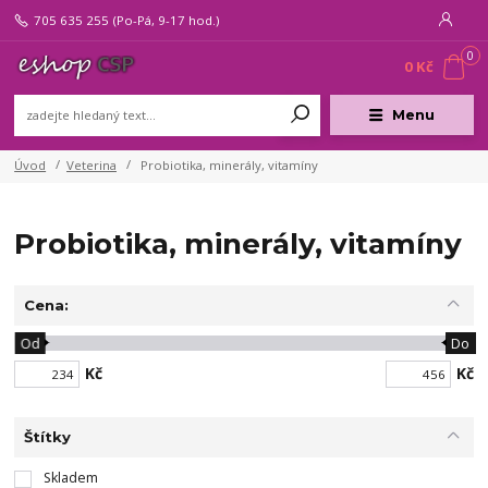
705 635 255
(Po-Pá, 9-17 hod.)
0
0 Kč
Menu
Úvod
Veterina
Probiotika, minerály, vitamíny
Probiotika, minerály, vitamíny
Cena:
Od
Do
Kč
Kč
Štítky
Skladem