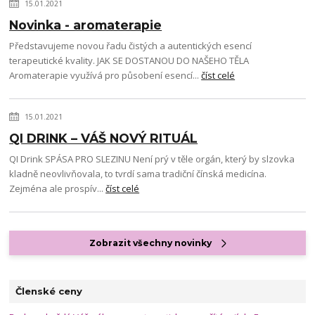
15.01.2021
Novinka - aromaterapie
Představujeme novou řadu čistých a autentických esencí
terapeutické kvality. JAK SE DOSTANOU DO NAŠEHO TĚLA
Aromaterapie využívá pro působení esencí...
číst celé
15.01.2021
QI DRINK – VÁŠ NOVÝ RITUÁL
QI Drink SPÁSA PRO SLEZINU Není prý v těle orgán, který by slzovka
kladně neovlivňovala, to tvrdí sama tradiční čínská medicína.
Zejména ale prospív...
číst celé
Zobrazit všechny novinky
Členské ceny