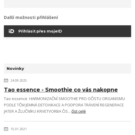
Další možnosti přihlášení
Přihlásit přes mojeID
Novinky
24.09.2025
Tao essence - Smoothie co vás nakopne
Tao essence HARMONIZAČNÍ SMOOTHIE PRO OČISTU ORGANISMU
PODLE TČM JEMNÁ DETOXIKACE A PODPORA TRÁVENÍ REGENERACE
JATER A ŽLUČNÍKU KRVETVORBA ČIS...
číst celé
15.01.2021