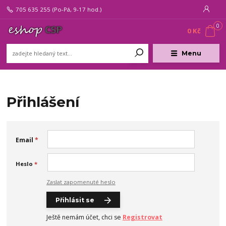
705 635 255
(Po-Pá, 9-17 hod.)
0
0 Kč
Menu
Přihlášení
Email
*
Heslo
*
Zaslat zapomenuté heslo
Přihlásit se
Ještě nemám účet, chci se
Registrovat