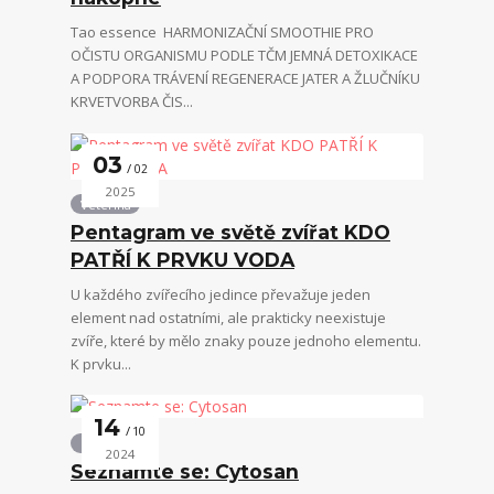
Tao essence HARMONIZAČNÍ SMOOTHIE PRO
OČISTU ORGANISMU PODLE TČM JEMNÁ DETOXIKACE
A PODPORA TRÁVENÍ REGENERACE JATER A ŽLUČNÍKU
KRVETVORBA ČIS...
03
02
2025
Veterina
Pentagram ve světě zvířat KDO
PATŘÍ K PRVKU VODA
U každého zvířecího jedince převažuje jeden
element nad ostatními, ale prakticky neexistuje
zvíře, které by mělo znaky pouze jednoho elementu.
K prvku...
14
10
Ostatní
2024
Seznamte se: Cytosan