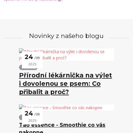
Novinky z našeho blogu
24
09
2025
Veterina
Přírodní lékárnička na výlet
i dovolenou se psem: Co
přibalit a proč?
24
09
Ostatní
2025
Tao essence - Smoothie co vás
nakopne