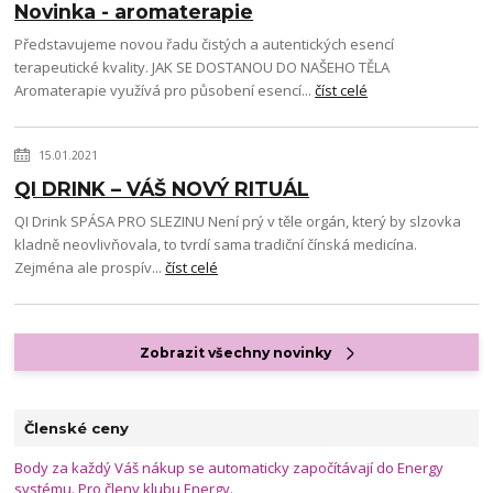
Novinka - aromaterapie
Představujeme novou řadu čistých a autentických esencí
terapeutické kvality. JAK SE DOSTANOU DO NAŠEHO TĚLA
Aromaterapie využívá pro působení esencí...
číst celé
15.01.2021
QI DRINK – VÁŠ NOVÝ RITUÁL
QI Drink SPÁSA PRO SLEZINU Není prý v těle orgán, který by slzovka
kladně neovlivňovala, to tvrdí sama tradiční čínská medicína.
Zejména ale prospív...
číst celé
Zobrazit všechny novinky
Členské ceny
Body za každý Váš nákup se automaticky započítávají do Energy
systému. Pro členy klubu Energy.