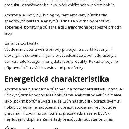
produktu, označovaného jako „včelí chléb“ nebo „pokrm bohů“.
Ambrosia je úlový pyl, biologicky fermentovaný působením
specifických bakterií a enzymů. Jedná se o vrcholný produkt
apiterapie, bohatý na důležité a tělu mimořádně prospěšné přírodní
látky.
Garance top kvality:
Všude mimo sběr z volné přírody pracujeme s certifikovanými
bio/organic surovinami. Jsme přesvědčeni, že z pohledu čistoty a
účinku v této kategorii nenajdete lepší produkty. Pokud ano, jsme
připraveni vám vrátit investované prostředky.
Energetická charakteristika
Ambrosia má blahodárné působení na hormonální aktivitu, proto její
účinky výrazně podpoří Mezidobí Země. Ambrosii od věků vnímáme
jako „pokrm bohů“ a uvádí se, že „Bůh nás stvořil k obrazu svému“.
Pokud vynecháme náboženské obrazy, zbude nám jednoduché
přirovnání k „pokrmu samotného prazákladu našeho Bytí“, k
nejhlubšímu doplnění Země, tedy prapůvodní substance v nás.