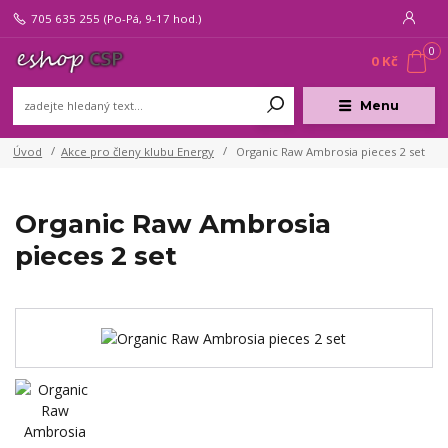
705 635 255
(Po-Pá, 9-17 hod.)
0
0 Kč
Menu
Úvod
Akce pro členy klubu Energy
Organic Raw Ambrosia pieces 2 set
Organic Raw Ambrosia
pieces 2 set