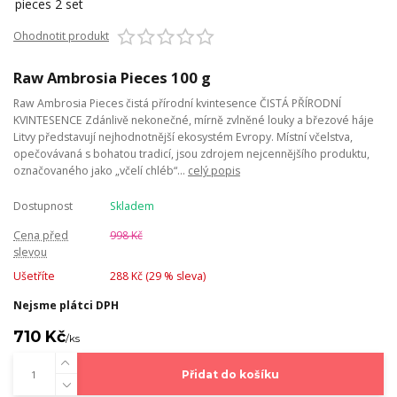
Ohodnotit produkt
Raw Ambrosia Pieces 100 g
Raw Ambrosia Pieces čistá přírodní kvintesence ČISTÁ PŘÍRODNÍ
KVINTESENCE Zdánlivě nekonečné, mírně zvlněné louky a březové háje
Litvy představují nejhodnotnější ekosystém Evropy. Místní včelstva,
opečovávaná s bohatou tradicí, jsou zdrojem nejcennějšího produktu,
označovaného jako „včelí chléb“...
celý popis
Dostupnost
Skladem
Cena před
998 Kč
slevou
Ušetříte
288 Kč (
29
% sleva)
Nejsme plátci DPH
710 Kč
/
ks
Přidat do košíku