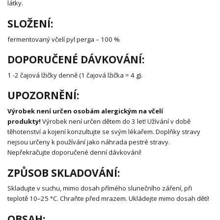
látky.
SLOŽENÍ:
fermentovaný včelí pyl perga – 100 %
DOPORUČENÉ DÁVKOVÁNÍ:
1 -2 čajová lžičky denně (1 čajová lžička = 4 g).
UPOZORNĚNÍ:
Výrobek není určen osobám alergickým na včelí
produkty!
Výrobek není určen dětem do 3 let! Užívání v době
těhotenství a kojení konzultujte se svým lékařem. Doplňky stravy
nejsou určeny k používání jako náhrada pestré stravy.
Nepřekračujte doporučené denní dávkování!
ZPŮSOB SKLADOVÁNÍ:
Skladujte v suchu, mimo dosah přímého slunečního záření, při
teplotě 10–25 °C. Chraňte před mrazem. Ukládejte mimo dosah dětí!
OBSAH: