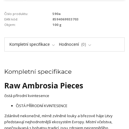
Číslo produktu:
590a
EAN kód:
8594069933703
Objem:
100 g
Kompletní specifikace
Hodnocení
0
Kompletní specifikace
Raw Ambrosia Pieces
čistá přírodní kvintesence
ČISTÁ PŘÍRODNÍ KVINTESENCE
Zdánlivě nekonečné, mírně zvlněné louky a březové háje Litvy
představují nejhodnotnější ekosystém Evropy. Místní včelstva,
opečovávaná s bohatou tradicí, jsou zdrojem nejcennějšího