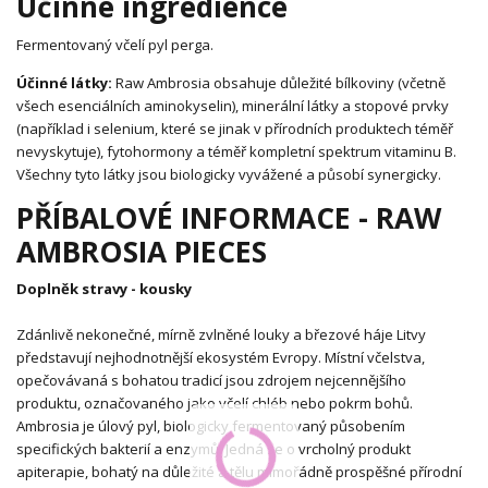
Účinné ingredience
Fermentovaný včelí pyl perga.
Účinné látky:
Raw Ambrosia obsahuje důležité bílkoviny (včetně
všech esenciálních aminokyselin), minerální látky a stopové prvky
(například i selenium, které se jinak v přírodních produktech téměř
nevyskytuje), fytohormony a téměř kompletní spektrum vitaminu B.
Všechny tyto látky jsou biologicky vyvážené a působí synergicky.
PŘÍBALOVÉ INFORMACE - RAW
AMBROSIA PIECES
Doplněk stravy - kousky
Zdánlivě nekonečné, mírně zvlněné louky a březové háje Litvy
představují nejhodnotnější ekosystém Evropy. Místní včelstva,
opečovávaná s bohatou tradicí jsou zdrojem nejcennějšího
produktu, označovaného jako včelí chléb nebo pokrm bohů.
Ambrosia je úlový pyl, biologicky fermentovaný působením
specifických bakterií a enzymů. Jedná se o vrcholný produkt
apiterapie, bohatý na důležité a tělu mimořádně prospěšné přírodní