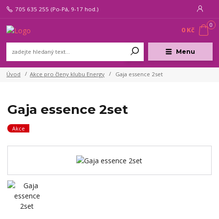
705 635 255
(Po-Pá, 9-17 hod.)
0
0 Kč
Menu
Úvod
Akce pro členy klubu Energy
Gaja essence 2set
Gaja essence 2set
Akce