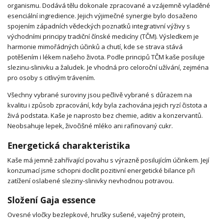
organismu. Dodává tělu dokonale zpracované a vzájemně vyladěné
esenciální ingredience. Jejich výjimečné synergie bylo dosaženo
spojením západních vědeckých poznatků integrativní výživy s
východními principy tradiční čínské medicíny (TČM). Výsledkem je
harmonie mimořádných účinků a chutí, kde se strava stává
potěšením i lékem našeho života. Podle principů TČM kaše posiluje
slezinu-slinivku a žaludek. Je vhodná pro celoroční užívání, zejména
pro osoby s citlivým trávením.
Všechny vybrané suroviny jsou pečlivě vybrané s důrazem na
kvalitu i způsob zpracování, kdy byla zachována jejich ryzí čistota a
živá podstata. Kaše je naprosto bez chemie, aditiv a konzervantů.
Neobsahuje lepek, živočišné mléko ani rafinovaný cukr.
Energetická charakteristika
Kaše má jemně zahřívající povahu s výrazně posilujícím účinkem. Její
konzumací jsme schopni docílit pozitivní energetické bilance při
zatížení oslabené sleziny-slinivky nevhodnou potravou.
Složení Gaja essence
Ovesné vločky bezlepkové, hrušky sušené, vaječný protein,