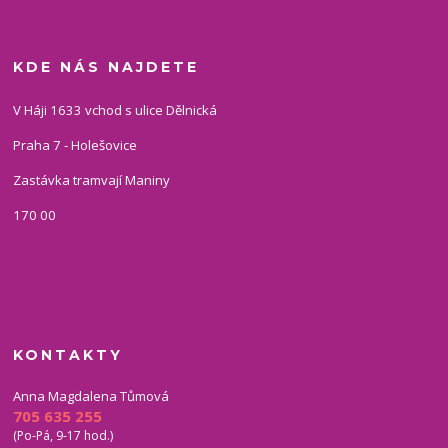
KDE NÁS NAJDETE
V Háji 1633 vchod s ulice Dělnická
Praha 7 - Holešovice
Zastávka tramvají Maniny
170 00
KONTAKTY
Anna Magdalena Tůmová
705 635 255
(Po-Pá, 9-17 hod.)