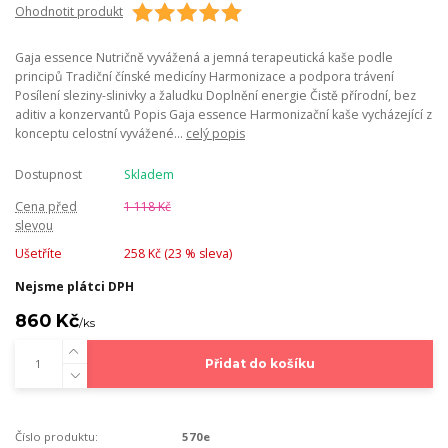
Ohodnotit produkt
Gaja essence Nutričně vyvážená a jemná terapeutická kaše podle
principů Tradiční čínské medicíny Harmonizace a podpora trávení
Posílení sleziny-slinivky a žaludku Doplnění energie Čistě přírodní, bez
aditiv a konzervantů Popis Gaja essence Harmonizační kaše vycházející z
konceptu celostní vyvážené...
celý popis
Dostupnost
Skladem
Cena před
1 118 Kč
slevou
Ušetříte
258 Kč (
23
% sleva)
Nejsme plátci DPH
860 Kč
/
ks
Přidat do košíku
Číslo produktu:
570e