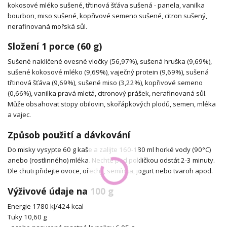
kokosové mléko sušené, třtinová šťáva sušená - panela, vanilka
bourbon, miso sušené, kopřivové semeno sušené, citron sušený,
nerafinovaná mořská sůl.
Složení 1 porce (60 g)
Sušené naklíčené ovesné vločky (56,97%), sušená hruška (9,69%),
sušené kokosové mléko (9,69%), vaječný protein (9,69%), sušená
třtinová šťáva (9,69%), sušené miso (3,22%), kopřivové semeno
(0,66%), vanilka pravá mletá, citronový prášek, nerafinovaná sůl.
Může obsahovat stopy obilovin, skořápkových plodů, semen, mléka
a vajec.
Způsob použití a dávkování
Do misky vysypte 60 g kaše a zalijte 160-180 ml horké vody (90°C)
anebo (rostlinného) mléka. Nechte pod pokličkou odstát 2-3 minuty.
Dle chuti přidejte ovoce, ořechy, semínka, jogurt nebo tvaroh apod.
Výživové údaje na 100 g
Energie 1780 kJ/424 kcal
Tuky 10,60 g