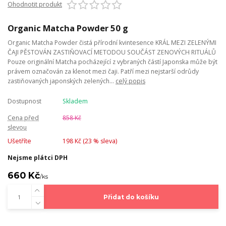
Ohodnotit produkt
Organic Matcha Powder 50 g
Organic Matcha Powder čistá přírodní kvintesence KRÁL MEZI ZELENÝMI
ČAJI PĚSTOVÁN ZASTIŇOVACÍ METODOU SOUČÁST ZENOVÝCH RITUÁLŮ
Pouze originální Matcha pocházející z vybraných částí Japonska může být
právem označován za klenot mezi čaji. Patří mezi nejstarší odrůdy
zastiňovaných japonských zelených...
celý popis
Dostupnost
Skladem
Cena před
858 Kč
slevou
Ušetříte
198 Kč (
23
% sleva)
Nejsme plátci DPH
660 Kč
/
ks
Přidat do košíku