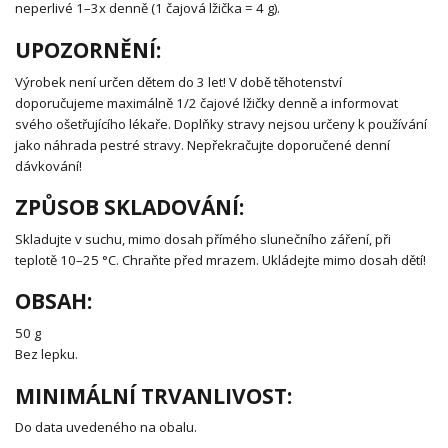
neperlivé 1–3x denně (1 čajová lžička = 4 g).
UPOZORNĚNÍ:
Výrobek není určen dětem do 3 let! V době těhotenství
doporučujeme maximálně 1/2 čajové lžičky denně a informovat
svého ošetřujícího lékaře. Doplňky stravy nejsou určeny k používání
jako náhrada pestré stravy. Nepřekračujte doporučené denní
dávkování!
ZPŮSOB SKLADOVÁNÍ:
Skladujte v suchu, mimo dosah přímého slunečního záření, při
teplotě 10–25 °C. Chraňte před mrazem. Ukládejte mimo dosah dětí!
OBSAH:
50 g
Bez lepku.
MINIMÁLNÍ TRVANLIVOST:
Do data uvedeného na obalu.