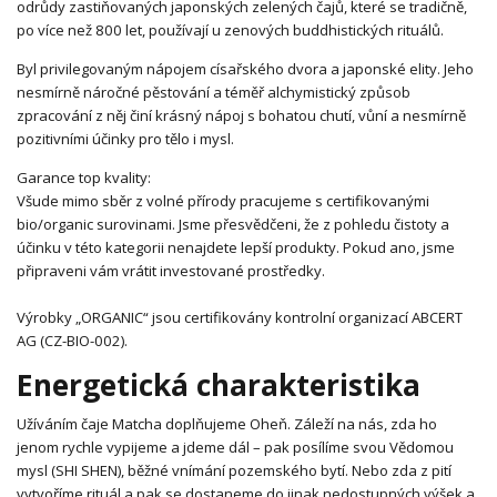
odrůdy zastiňovaných japonských zelených čajů, které se tradičně,
po více než 800 let, používají u zenových buddhistických rituálů.
Byl privilegovaným nápojem císařského dvora a japonské elity. Jeho
nesmírně náročné pěstování a téměř alchymistický způsob
zpracování z něj činí krásný nápoj s bohatou chutí, vůní a nesmírně
pozitivními účinky pro tělo i mysl.
Garance top kvality:
Všude mimo sběr z volné přírody pracujeme s certifikovanými
bio/organic surovinami. Jsme přesvědčeni, že z pohledu čistoty a
účinku v této kategorii nenajdete lepší produkty. Pokud ano, jsme
připraveni vám vrátit investované prostředky.
Výrobky „ORGANIC“ jsou certifikovány kontrolní organizací ABCERT
AG (CZ-BIO-002).
Energetická charakteristika
Užíváním čaje Matcha doplňujeme Oheň. Záleží na nás, zda ho
jenom rychle vypijeme a jdeme dál – pak posílíme svou Vědomou
mysl (SHI SHEN), běžné vnímání pozemského bytí. Nebo zda z pití
vytvoříme rituál a pak se dostaneme do jinak nedostupných výšek a