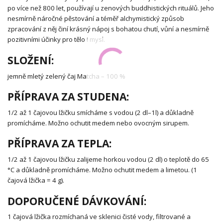
po více než 800 let, používají u zenových buddhistických rituálů. Jeho
nesmírně náročné pěstování a téměř alchymistický způsob
zpracování z něj činí krásný nápoj s bohatou chutí, vůní a nesmírně
pozitivními účinky pro tělo i mysl.
SLOŽENÍ:
jemně mletý zelený čaj Matcha – 100 %
PŘÍPRAVA ZA STUDENA:
1/2 až 1 čajovou lžičku smícháme s vodou (2 dl–1l) a důkladně
promícháme. Možno ochutit medem nebo ovocným sirupem.
PŘÍPRAVA ZA TEPLA:
1/2 až 1 čajovou lžičku zalijeme horkou vodou (2 dl) o teplotě do 65
°C a důkladně promícháme. Možno ochutit medem a limetou. (1
čajová lžička = 4 g).
DOPORUČENÉ DÁVKOVÁNÍ:
1 čajová lžička rozmíchaná ve sklenici čisté vody, filtrované a