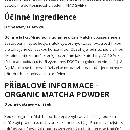
vstoupíme do Kosmického vědomí (NAO SHEN).
Účinné ingredience
Jemně mletý zelený čaj.
Účinné látky:
Mimořádný účinek je u čaje Matcha dosažen nejen
zastoupením specifických látek vytvořených zastiňovací technikou,
ale také jeho obrovskou koncentrací. Obsahuje jedinečnou a silnou
skupinu antioxidantů, které jsou známé jako katechiny. Až 60 % z
těchto antioxidantů tvoří významný EGCG (epigalokatechin galát). V
čaji Matcha se také nachází velké množství L-teaninů – jedinečných
přírodních aminokyselin a teofylinu.
PŘÍBALOVÉ INFORMACE -
ORGANIC MATCHA POWDER
Doplněk stravy – prášek
Pouze originální Matcha pocházející z vybraných částí Japonska
může být právem označován za klenot mezi čaji. Patří mezi nejstarší
odrůdy zastiňovaných japonských zelených čajů, které se tradičně,