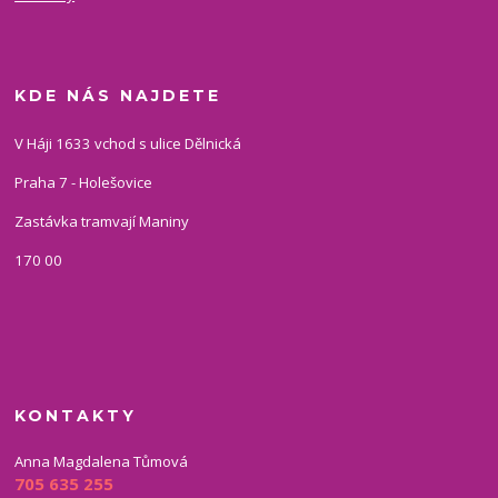
KDE NÁS NAJDETE
V Háji 1633 vchod s ulice Dělnická
Praha 7 - Holešovice
Zastávka tramvají Maniny
170 00
KONTAKTY
Anna Magdalena Tůmová
705 635 255