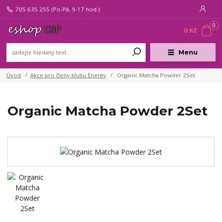
705 635 255
(Po-Pá, 9-17 hod.)
0
0 Kč
Menu
Úvod
Akce pro členy klubu Energy
Organic Matcha Powder 2Set
Organic Matcha Powder 2Set