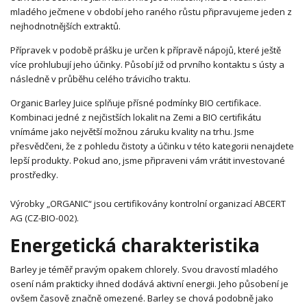
mladého ječmene v období jeho raného růstu připravujeme jeden z
nejhodnotnějších extraktů.
Přípravek v podobě prášku je určen k přípravě nápojů, které ještě
více prohlubují jeho účinky. Působí již od prvního kontaktu s ústy a
následně v průběhu celého trávicího traktu.
Organic Barley Juice splňuje přísné podmínky BIO certifikace.
Kombinaci jedné z nejčistších lokalit na Zemi a BIO certifikátu
vnímáme jako největší možnou záruku kvality na trhu. Jsme
přesvědčeni, že z pohledu čistoty a účinku v této kategorii nenajdete
lepší produkty. Pokud ano, jsme připraveni vám vrátit investované
prostředky.
Výrobky „ORGANIC“ jsou certifikovány kontrolní organizací ABCERT
AG (CZ-BIO-002).
Energetická charakteristika
Barley je téměř pravým opakem chlorely. Svou dravostí mladého
osení nám prakticky ihned dodává aktivní energii. Jeho působení je
ovšem časově značně omezené. Barley se chová podobně jako