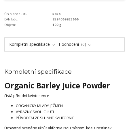
Číslo produktu:
585a
EAN kód:
8594069933666
Objem:
100 g
Kompletní specifikace
Hodnocení
0
Kompletní specifikace
Organic Barley Juice Powder
čistá přírodní kvintesence
ORGANICKÝ MLADÝ JEČMEN
VÝRAZNÝ SVOU CHUTÍ
PŮVODEM ZE SLUNNÉ KALIFORNIE
Úchvatné scenérie Jižní Kalifornie jsou místem, kde z rostlinek