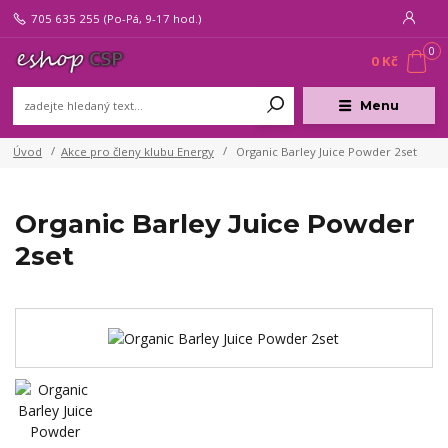
705 635 255
(Po-Pá, 9-17 hod.)
0
0 Kč
Menu
Úvod
Akce pro členy klubu Energy
Organic Barley Juice Powder 2set
Organic Barley Juice Powder
2set