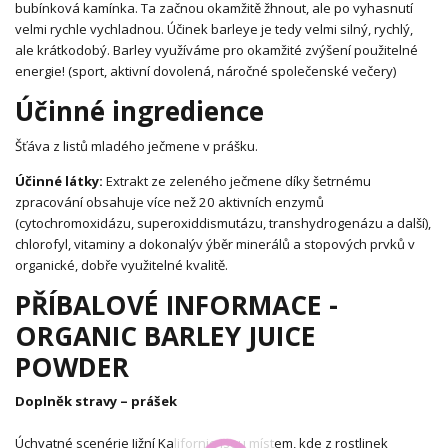
bubínková kamínka. Ta začnou okamžitě žhnout, ale po vyhasnutí
velmi rychle vychladnou. Účinek barleye je tedy velmi silný, rychlý,
ale krátkodobý. Barley využíváme pro okamžité zvýšení použitelné
energie! (sport, aktivní dovolená, náročné společenské večery)
Účinné ingredience
Šťáva z listů mladého ječmene v prášku.
Účinné látky:
Extrakt ze zeleného ječmene díky šetrnému
zpracování obsahuje více než 20 aktivních enzymů
(cytochromoxidázu, superoxiddismutázu, transhydrogenázu a další),
chlorofyl, vitaminy a dokonalýv ýběr minerálů a stopových prvků v
organické, dobře využitelné kvalitě.
PŘÍBALOVÉ INFORMACE -
ORGANIC BARLEY JUICE
POWDER
Doplněk stravy – prášek
Úchvatné scenérie Jižní Kalifornie jsou místem, kde z rostlinek