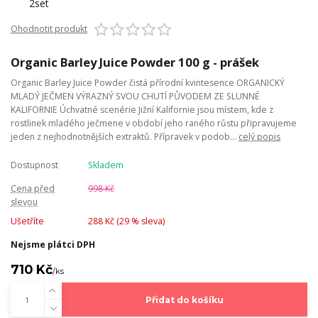
Ohodnotit produkt
Organic Barley Juice Powder 100 g - prášek
Organic Barley Juice Powder čistá přírodní kvintesence ORGANICKÝ
MLADÝ JEČMEN VÝRAZNÝ SVOU CHUTÍ PŮVODEM ZE SLUNNÉ
KALIFORNIE Úchvatné scenérie Jižní Kalifornie jsou místem, kde z
rostlinek mladého ječmene v období jeho raného růstu připravujeme
jeden z nejhodnotnějších extraktů. Přípravek v podob...
celý popis
Dostupnost
Skladem
Cena před
998 Kč
slevou
Ušetříte
288 Kč (
29
% sleva)
Nejsme plátci DPH
710 Kč
/
ks
Přidat do košíku