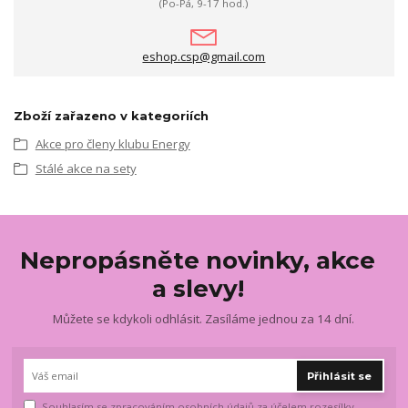
(Po-Pá, 9-17 hod.)
eshop.csp@gmail.com
Zboží zařazeno v kategoriích
Akce pro členy klubu Energy
Stálé akce na sety
Nepropásněte novinky, akce
a slevy!
Můžete se kdykoli odhlásit. Zasíláme jednou za 14 dní.
Přihlásit se
Souhlasím se
zpracováním osobních údajů
za účelem rozesílky