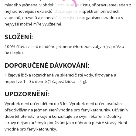
mladého ječmene, v období jeho raného růstu, připravujeme jeden z
nejhodnotnějších extraktů. Obsahuje celé spektrum přírodních
vitaminů, enzymů a minerálů, které jsou v organismu snadno a v
nejvyšší možné míře využitelné.
SLOŽENÍ:
100% šťáva z listů mladého ječmene (Hordeum vulgare) v prášku
Bez lepku.
DOPORUČENÉ DÁVKOVÁNÍ:
1 čajová lžička rozmíchaná ve sklenici čisté vody, filtrované a
neperlivé 1 – 3x denně (1 čajová lžička = 4 g).
UPOZORNĚNÍ:
Výrobek není určen dětem do 3 let! Výrobek není určen osobám
přecitlivělým na ječmen. Není vhodné pro fenylketonuriky. Užívání v
době těhotenství a kojení konzultujte se svým lékařem. Doplňky
stravy nejsou určeny k používání jako náhrada pestré stravy. Není
vhodné pro fenylketonuriky.