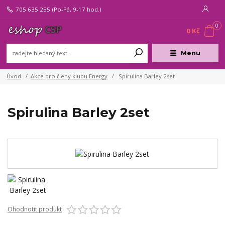
705 635 255
(Po-Pá, 9-17 hod.)
0
0 Kč
Menu
Úvod
Akce pro členy klubu Energy
Spirulina Barley 2set
Spirulina Barley 2set
Ohodnotit produkt