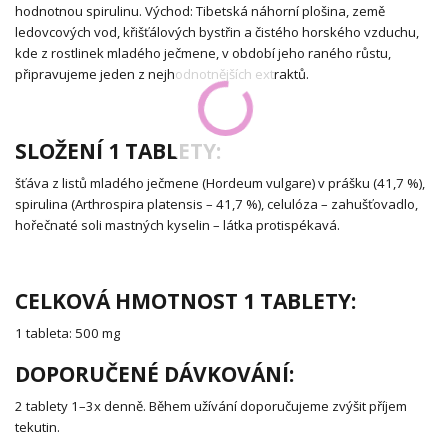
hodnotnou spirulinu. Východ: Tibetská náhorní plošina, země
ledovcových vod, křišťálových bystřin a čistého horského vzduchu,
kde z rostlinek mladého ječmene, v období jeho raného růstu,
připravujeme jeden z nejhodnotnějších extraktů.
SLOŽENÍ 1 TABLETY:
šťáva z listů mladého ječmene (Hordeum vulgare) v prášku (41,7 %),
spirulina (Arthrospira platensis – 41,7 %), celulóza – zahušťovadlo,
hořečnaté soli mastných kyselin – látka protispékavá.
CELKOVÁ HMOTNOST 1 TABLETY:
1 tableta: 500 mg
DOPORUČENÉ DÁVKOVÁNÍ:
2 tablety 1–3x denně. Během užívání doporučujeme zvýšit příjem
tekutin.