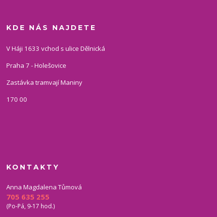
KDE NÁS NAJDETE
V Háji 1633 vchod s ulice Dělnická
Praha 7 - Holešovice
Zastávka tramvají Maniny
170 00
KONTAKTY
Anna Magdalena Tůmová
705 635 255
(Po-Pá, 9-17 hod.)