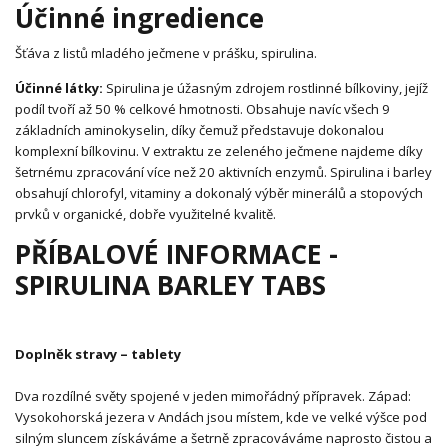
Účinné ingredience
Šťáva z listů mladého ječmene v prášku, spirulina.
Účinné látky:
Spirulina je úžasným zdrojem rostlinné bílkoviny, jejíž
podíl tvoří až 50 % celkové hmotnosti. Obsahuje navíc všech 9
základních aminokyselin, díky čemuž představuje dokonalou
komplexní bílkovinu. V extraktu ze zeleného ječmene najdeme díky
šetrnému zpracování více než 20 aktivních enzymů. Spirulina i barley
obsahují chlorofyl, vitaminy a dokonalý výběr minerálů a stopových
prvků v organické, dobře využitelné kvalitě.
PŘÍBALOVÉ INFORMACE -
SPIRULINA BARLEY TABS
Doplněk stravy – tablety
Dva rozdílné světy spojené v jeden mimořádný přípravek. Západ:
Vysokohorská jezera v Andách jsou místem, kde ve velké výšce pod
silným sluncem získáváme a šetrně zpracováváme naprosto čistou a