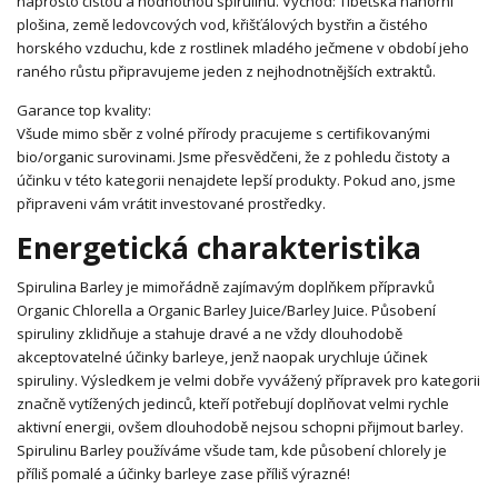
naprosto čistou a hodnotnou spirulinu. Východ: Tibetská náhorní
plošina, země ledovcových vod, křišťálových bystřin a čistého
horského vzduchu, kde z rostlinek mladého ječmene v období jeho
raného růstu připravujeme jeden z nejhodnotnějších extraktů.
Garance top kvality:
Všude mimo sběr z volné přírody pracujeme s certifikovanými
bio/organic surovinami. Jsme přesvědčeni, že z pohledu čistoty a
účinku v této kategorii nenajdete lepší produkty. Pokud ano, jsme
připraveni vám vrátit investované prostředky.
Energetická charakteristika
Spirulina Barley je mimořádně zajímavým doplňkem přípravků
Organic Chlorella a Organic Barley Juice/Barley Juice. Působení
spiruliny zklidňuje a stahuje dravé a ne vždy dlouhodobě
akceptovatelné účinky barleye, jenž naopak urychluje účinek
spiruliny. Výsledkem je velmi dobře vyvážený přípravek pro kategorii
značně vytížených jedinců, kteří potřebují doplňovat velmi rychle
aktivní energii, ovšem dlouhodobě nejsou schopni přijmout barley.
Spirulinu Barley používáme všude tam, kde působení chlorely je
příliš pomalé a účinky barleye zase příliš výrazné!