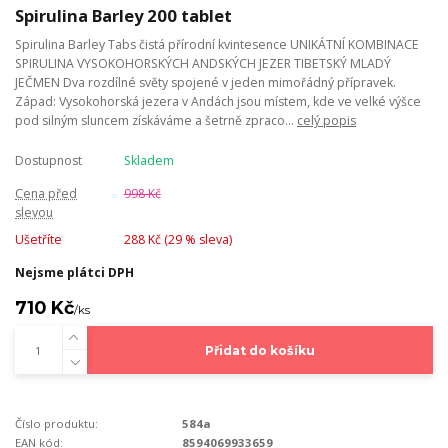
Spirulina Barley 200 tablet
Spirulina Barley Tabs čistá přírodní kvintesence UNIKÁTNÍ KOMBINACE
SPIRULINA VYSOKOHORSKÝCH ANDSKÝCH JEZER TIBETSKÝ MLADÝ
JEČMEN Dva rozdílné světy spojené v jeden mimořádný přípravek.
Západ: Vysokohorská jezera v Andách jsou místem, kde ve velké výšce
pod silným sluncem získáváme a šetrně zpraco...
celý popis
Dostupnost
Skladem
Cena před
998 Kč
slevou
Ušetříte
288 Kč (
29
% sleva)
Nejsme plátci DPH
710 Kč
/
ks
Přidat do košíku
Číslo produktu:
584a
EAN kód:
8594069933659