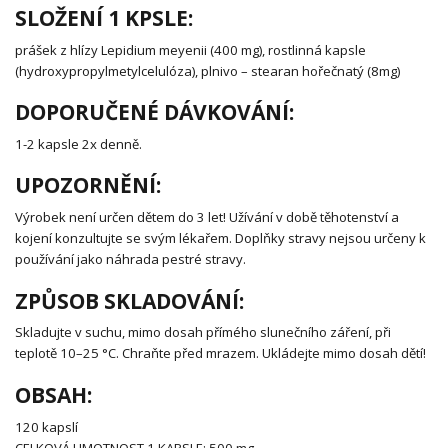
SLOŽENÍ 1 KPSLE:
prášek z hlízy Lepidium meyenii (400 mg), rostlinná kapsle
(hydroxypropylmetylcelulóza), plnivo – stearan hořečnatý (8mg)
DOPORUČENÉ DÁVKOVÁNÍ:
1-2 kapsle 2x denně.
UPOZORNĚNÍ:
Výrobek není určen dětem do 3 let! Užívání v době těhotenství a
kojení konzultujte se svým lékařem. Doplňky stravy nejsou určeny k
používání jako náhrada pestré stravy.
ZPŮSOB SKLADOVÁNÍ:
Skladujte v suchu, mimo dosah přímého slunečního záření, při
teplotě 10–25 °C. Chraňte před mrazem. Ukládejte mimo dosah dětí!
OBSAH:
120 kapslí
CELKOVÁ HMOTNOST 1 KAPSLE: 500 mg