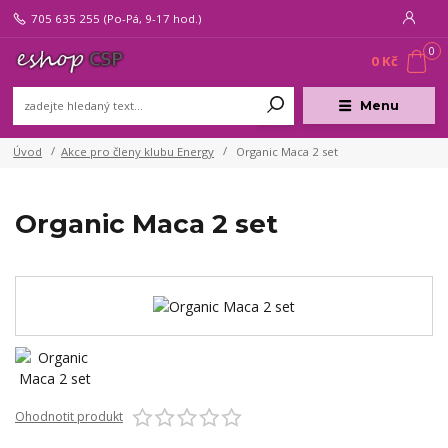
705 635 255
(Po-Pá, 9-17 hod.)
0
0 Kč
Menu
Úvod
Akce pro členy klubu Energy
Organic Maca 2 set
Organic Maca 2 set
Ohodnotit produkt