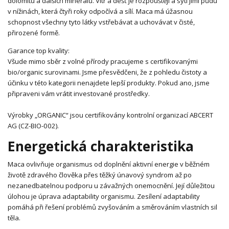
dolomitu a dalších minerálů. Vítr a déšť je rozpouštějí a sytí jimi půdu
v nížinách, která čtyři roky odpočívá a sílí. Maca má úžasnou
schopnost všechny tyto látky vstřebávat a uchovávat v čisté,
přirozené formě.
Garance top kvality:
Všude mimo sběr z volné přírody pracujeme s certifikovanými
bio/organic surovinami. Jsme přesvědčeni, že z pohledu čistoty a
účinku v této kategorii nenajdete lepší produkty. Pokud ano, jsme
připraveni vám vrátit investované prostředky.
Výrobky „ORGANIC“ jsou certifikovány kontrolní organizací ABCERT
AG (CZ-BIO-002).
Energetická charakteristika
Maca ovlivňuje organismus od doplnění aktivní energie v běžném
životě zdravého člověka přes těžký únavový syndrom až po
nezanedbatelnou podporu u závažných onemocnění. Její důležitou
úlohou je úprava adaptability organismu. Zesílení adaptability
pomáhá při řešení problémů zvyšováním a směrováním vlastních sil
těla.