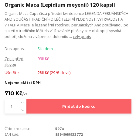
Organic Maca (Lepidium meyenii) 120 kapslí
Organic Maca Caps čistá přírodní kvintesence LEGENDA PERUÁNSKÝCH
AND SOUČÁST TRADIČNÍHO LÉČITELSTVÍ PLODNOST, VYTRVALOST A
VITALITA Maca je legendární rostlinou peruánských And používanou po
staletí v tradičním léčitelství. Rozsáhlé plošiny zde obklopují vysoká
pohoří, složená z vápence, dolomitu ...
celý popis
Dostupnost
Skladem
Cena před
998 Kč
slevou
Ušetříte
288 Kč (
29
% sleva)
Nejsme plátci DPH
710 Kč
/
ks
Přidat do košíku
Číslo produktu:
597a
EAN kód:
8594069933772