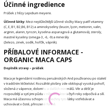
Účinné ingredience
Prášek z hlízy Lepidium meyenii.
Účinné látky:
Mezi nejdůležitější účinné složky Macy patří vitaminy
(C, E, B1, B2,B6, B12) a aminokyseliny (leucin, lyzin, metionin, valin,
arginin, alanin, tyrozin, kyselina asparagová a glutamová), steroly,
mastné kyseliny (omega-3, -6, -9) a minerály
(železo, zinek, sodík, hořčík, vápník).
PŘÍBALOVÉ INFORMACE -
ORGANIC MACA CAPS
Doplněk stravy – prášek
Maca je legendární rostlinou peruánských And používanou po staletí
v tradičním léčitelství. Rozsáhlé plošiny zde obklopují vysoká pohoří,
složená z vápence, dolomitu a dalších minerálů. Vítr a déšť je
rozpouštějí a sytí jimi půdu v nížinách, která čtyři roky odpočívá a sílí.
Maca má úžasnou schopnost všechny tyto látky vstřebávat a
uchovávat v čisté, přirozené formě.