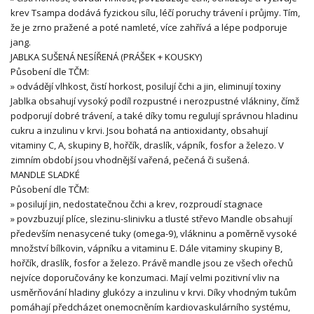
krev Tsampa dodává fyzickou sílu, léčí poruchy trávení i průjmy. Tím,
že je zrno pražené a poté namleté, více zahřívá a lépe podporuje
jang.
JABLKA SUŠENÁ NESÍŘENÁ (PRÁŠEK + KOUSKY)
Působení dle TČM:
» odvádějí vlhkost, čistí horkost, posilují čchi a jin, eliminují toxiny
Jablka obsahují vysoký podíl rozpustné i nerozpustné vlákniny, čímž
podporují dobré trávení, a také díky tomu regulují správnou hladinu
cukru a inzulinu v krvi. Jsou bohatá na antioxidanty, obsahují
vitaminy C, A, skupiny B, hořčík, draslík, vápník, fosfor a železo. V
zimním období jsou vhodnější vařená, pečená či sušená.
MANDLE SLADKÉ
Působení dle TČM:
» posilují jin, nedostatečnou čchi a krev, rozproudí stagnace
» povzbuzují plíce, slezinu-slinivku a tlusté střevo Mandle obsahují
především nenasycené tuky (omega-9), vlákninu a poměrně vysoké
množství bílkovin, vápníku a vitaminu E. Dále vitaminy skupiny B,
hořčík, draslík, fosfor a železo. Právě mandle jsou ze všech ořechů
nejvíce doporučovány ke konzumaci. Mají velmi pozitivní vliv na
usměrňování hladiny glukózy a inzulinu v krvi. Díky vhodným tukům
pomáhají předcházet onemocněním kardiovaskulárního systému,