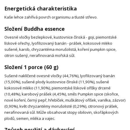
Energetická charakteristika
Kaše lehce zahřívá povrch organismu a tlusté střevo.
Složení Buddha essence
Ovesné vločky bezlepkové, kustovnice čínská - goji, piemontské
lískové ořechy, lyofilizovaný banán - prášek, kokosové mléko
sušené, karob, chryzantéma morušolistá, koření pumpkin spice,
citron sušený, nerafinovaná mořská sůl.
Složení 1 porce (60 g)
Sušené naklíčené ovesné vločky (44,76%), lyofilizovaný banán
(15,00%), sušené plody kustovnice čínské (11,90%), sušené
kokosové mléko (11,90%), piemontské lískové oříšky drcené
(10,48%), karobový prášek (4,45%), směs Pumpkin spice (skořice,
nové koření, černý pepř, hřebíček, muškátový oříšek, vanilka, zázvor)
(0,90%), květ chryzantémy morušolisté (0,29%), citronový prášek,
nerafinovaná sůl. Může obsahovat stopy obilovin, skořápkových
plodů, semen, mléka a vajec.
Způsob použití a dávkování