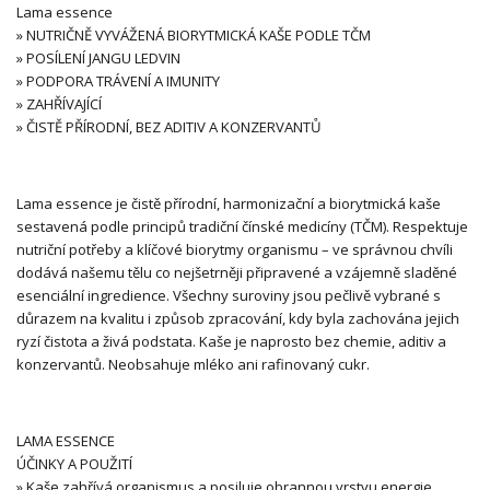
Lama essence
» NUTRIČNĚ VYVÁŽENÁ BIORYTMICKÁ KAŠE PODLE TČM
» POSÍLENÍ JANGU LEDVIN
» PODPORA TRÁVENÍ A IMUNITY
» ZAHŘÍVAJÍCÍ
» ČISTĚ PŘÍRODNÍ, BEZ ADITIV A KONZERVANTŮ
Lama essence je čistě přírodní, harmonizační a biorytmická kaše
sestavená podle principů tradiční čínské medicíny (TČM). Respektuje
nutriční potřeby a klíčové biorytmy organismu – ve správnou chvíli
dodává našemu tělu co nejšetrněji připravené a vzájemně sladěné
esenciální ingredience. Všechny suroviny jsou pečlivě vybrané s
důrazem na kvalitu i způsob zpracování, kdy byla zachována jejich
ryzí čistota a živá podstata. Kaše je naprosto bez chemie, aditiv a
konzervantů. Neobsahuje mléko ani rafinovaný cukr.
LAMA ESSENCE
ÚČINKY A POUŽITÍ
» Kaše zahřívá organismus a posiluje obrannou vrstvu energie