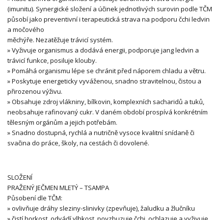
(imunitu). Synergické složení a účinek jednotlivých surovin podle TČM
působí jako preventivní i terapeutická strava na podporu čchi ledvin
a močového
měchýře. Nezatěžuje trávicí systém.
» Vyživuje organismus a dodává energii, podporuje jang ledvin a
trávicí funkce, posiluje klouby.
» Pomáhá organismu lépe se chránit před náporem chladu a větru.
» Poskytuje energeticky vyváženou, snadno stravitelnou, čistou a
přirozenou výživu.
» Obsahuje zdroj vlákniny, bílkovin, komplexních sacharidů a tuků,
neobsahuje rafinovaný cukr. V daném období prospívá konkrétním
tělesným orgánům a jejich potřebám.
» Snadno dostupná, rychlá a nutričně vysoce kvalitní snídaně či
svačina do práce, školy, na cestách či dovolené.
SLOŽENÍ
PRAŽENÝ JEČMEN MLETÝ – TSAMPA
Působení dle TČM:
» ovlivňuje dráhy sleziny-slinivky (zpevňuje), žaludku a žlučníku
» čistí horkost, odvádí vlhkost, povzbuzuje čchi, ochlazuje a vyživuje