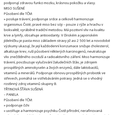
podporují zdravou funkci mozku, krásnou pokožku a vlasy.
MISO SUŠENÉ
Působení dle TČM:
» posiluje trávení, podporuje srdce a celkově harmonizuje
organismus Čisté, pravé miso bez sóji – pouze z rýže a hrachu v
biokvalitě, vyráběné tradiční metodou. Má pozitivní vliv na kvalitu
krve a lymfy, obsahuje antioxidanty. V čínském a japonském
jídelníčku je pasta miso základem stravy již asi 2 500 let a novodobé
výzkumy ukazují, že její každodenní konzumace snižuje cholesterol,
alkalizuje krev, ruší působení některých karcinogenů, neutralizuje
vliv znečištěného ovzduší a radioaktivního záření. Miso harmonizuje
trávení, povzbuzuje vylučování žaludečních šťáv, je zdrojem
prospěšných aminokyselin a živých enzymů, dále laktobacilů,
vitaminů a minerálů. Podporuje obnovu prospěšných probiotik ve
střevech, pomáhá se vstřebáváním potravy. Jedná se o vhodný
rostlinný zdroj vitaminů skupiny B.
TŘTINOVÁ ŠŤÁVA SUŠENÁ
– PANELA
Působení dle TČM:
» podporuje čchi
» uvolňuje a harmonizuje psychiku Čistě přírodní, nerafinovaná