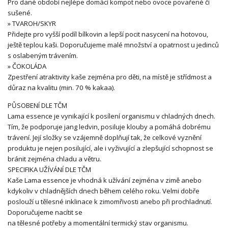
Pro dané období nejlépe domácí kompot nebo ovoce povařené či
sušené.
» TVAROH/SKYR
Přidejte pro vyšší podíl bílkovin a lepší pocit nasycení na hotovou,
ještě teplou kaši. Doporučujeme malé množství a opatrnost u jedinců
s oslabeným trávením.
» ČOKOLÁDA
Zpestření atraktivity kaše zejména pro děti, na místě je střídmost a
důraz na kvalitu (min. 70 % kakaa).
PŮSOBENÍ DLE TČM
Lama essence je vynikající k posílení organismu v chladných dnech.
Tím, že podporuje jang ledvin, posiluje klouby a pomáhá dobrému
trávení. Její složky se vzájemně doplňují tak, že celkové vyznění
produktu je nejen posilující, ale i vyživující a zlepšující schopnost se
bránit zejména chladu a větru.
SPECIFIKA UŽÍVÁNÍ DLE TČM
Kaše Lama essence je vhodná k užívání zejména v zimě anebo
kdykoliv v chladnějších dnech během celého roku. Velmi dobře
poslouží u tělesné inklinace k zimomřivosti anebo při prochladnutí.
Doporučujeme nacítit se
na tělesné potřeby a momentální termický stav organismu.