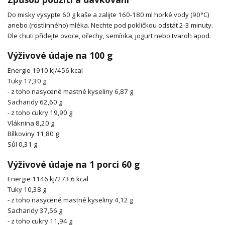
Do misky vysypte 60 g kaše a zalijte 160-180 ml horké vody (90°C)
anebo (rostlinného) mléka. Nechte pod pokličkou odstát 2-3 minuty.
Dle chuti přidejte ovoce, ořechy, semínka, jogurt nebo tvaroh apod.
Výživové údaje na 100 g
Energie 1910 kJ/456 kcal
Tuky 17,30 g
- z toho nasycené mastné kyseliny 6,87 g
Sacharidy 62,60 g
- z toho cukry 19,90 g
Vláknina 8,20 g
Bílkoviny 11,80 g
Sůl 0,31 g
Výživové údaje na 1 porci 60 g
Energie 1146 kJ/273,6 kcal
Tuky 10,38 g
- z toho nasycené mastné kyseliny 4,12 g
Sacharidy 37,56 g
- z toho cukry 11,94 g