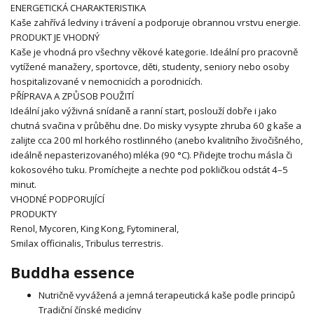
ENERGETICKÁ CHARAKTERISTIKA
Kaše zahřívá ledviny i trávení a podporuje obrannou vrstvu energie.
PRODUKT JE VHODNÝ
Kaše je vhodná pro všechny věkové kategorie. Ideální pro pracovně
vytížené manažery, sportovce, děti, studenty, seniory nebo osoby
hospitalizované v nemocnicích a porodnicích.
PŘÍPRAVA A ZPŮSOB POUŽITÍ
Ideální jako výživná snídaně a ranní start, poslouží dobře i jako
chutná svačina v průběhu dne. Do misky vysypte zhruba 60 g kaše a
zalijte cca 200 ml horkého rostlinného (anebo kvalitního živočišného,
ideálně nepasterizovaného) mléka (90 °C). Přidejte trochu másla či
kokosového tuku. Promíchejte a nechte pod pokličkou odstát 4–5
minut.
VHODNÉ PODPORUJÍCÍ
PRODUKTY
Renol, Mycoren, King Kong, Fytomineral,
Smilax officinalis, Tribulus terrestris.
Buddha essence
Nutričně vyvážená a jemná terapeutická kaše podle principů
Tradiční čínské medicíny