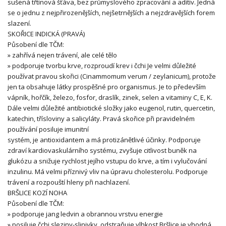
sušená třtinová šťáva, bez průmyslového zpracování a aditiv. Jedná
se o jednu z nejpřirozenějších, nejšetrnějších a nejzdravějších forem
slazení.
SKOŘICE INDICKÁ (PRAVÁ)
Působení dle TČM:
» zahřívá nejen trávení, ale celé tělo
» podporuje tvorbu krve, rozproudí krev i čchi Je velmi důležité
používat pravou skořici (Cinammomum verum / zeylanicum), protože
jen ta obsahuje látky prospěšné pro organismus. Je to především
vápník, hořčík, železo, fosfor, draslík, zinek, selen a vitaminy C, E, K.
Dále velmi důležité antibiotické složky jako eugenol, rutin, quercetin,
katechin, třísloviny a salicyláty. Pravá skořice při pravidelném
používání posiluje imunitní
systém, je antioxidantem a má protizánětlivé účinky. Podporuje
zdraví kardiovaskulárního systému, zvyšuje citlivost buněk na
glukózu a snižuje rychlost jejího vstupu do krve, a tím i vylučování
inzulinu. Má velmi příznivý vliv na úpravu cholesterolu. Podporuje
trávení a rozpouští hleny při nachlazení.
BRŠLICE KOZÍ NOHA
Působení dle TČM:
» podporuje jang ledvin a obrannou vrstvu energie
» posiluje čchi sleziny-slinivky, odstraňuje vlhkost Bršlice je vhodná