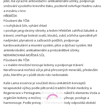
jídel, má výrazné antioxidační i antibakteriální účinky, podporuje
snižování vysokého krevního tlaku, pozitivně ovlivňuje hladinu cukru
a inzulinu v krvi.
HŘEBÍČEK
Působení dle TČM:
» rozhýbává čchi, vyhání chlad
» posiluje jang sleziny-slinivky a ledvin Hřebíček zahřívá žaludek a
trávení, zmírňuje bolesti svalů, kloubů, zubů a břicha speciálně při
nadýmání, plynatosti a zažívacích potížích, podporuje
kardiovaskulární a imunitní systém, plíce a dýchací systém. Má
antimikrobiální, antibakteriální a protizánětlivé účinky.
NERAFINOVANÁ MOŘSKÁ SŮL
Působení dle TČM:
» v malém množství tonizuje ledviny a podporuje trávení
Nerafinovaná mořská sůl je plná přirozených minerálů, především
jódu, kterého je v půdě okolo nás nedostatek.
Kaše Lama essence je součástí dvou unikátních konceptů:
terapeutické výživy podle pěti prvků tradiční čínské medicíny a
Regenerace v Pentagramu® Energy. Kaše náleží k elementu Voda a
orgánům ledviny a močový měchýř, které vyživuje, posiluje a
harmonizuje. Podle principů TČM element Vody odpovídá období