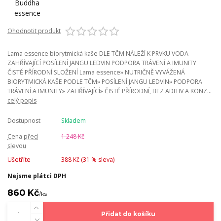
Ohodnotit produkt
Lama essence biorytmická kaše DLE TČM NÁLEŽÍ K PRVKU VODA
ZAHŘÍVAJÍCÍ POSÍLENÍ JANGU LEDVIN PODPORA TRÁVENÍ A IMUNITY
ČISTĚ PŘÍRODNÍ SLOŽENÍ Lama essence» NUTRIČNĚ VYVÁŽENÁ
BIORYTMICKÁ KAŠE PODLE TČM» POSÍLENÍ JANGU LEDVIN» PODPORA
TRÁVENÍ A IMUNITY» ZAHŘÍVAJÍCÍ» ČISTĚ PŘÍRODNÍ, BEZ ADITIV A KONZ...
celý popis
Dostupnost
Skladem
Cena před
1 248 Kč
slevou
Ušetříte
388 Kč (
31
% sleva)
Nejsme plátci DPH
860 Kč
/
ks
Přidat do košíku