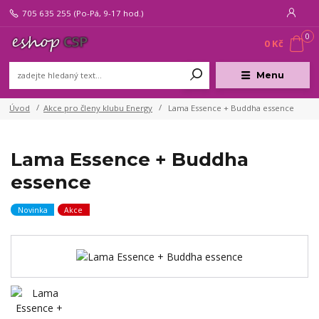
705 635 255
(Po-Pá, 9-17 hod.)
0
0 Kč
Menu
Úvod
Akce pro členy klubu Energy
Lama Essence + Buddha essence
Lama Essence + Buddha
essence
Novinka
Akce