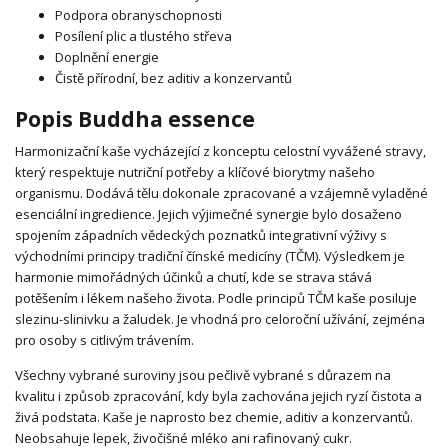
Podpora obranyschopnosti
Posílení plic a tlustého střeva
Doplnění energie
Čistě přírodní, bez aditiv a konzervantů
Popis Buddha essence
Harmonizační kaše vycházející z konceptu celostní vyvážené stravy,
který respektuje nutriční potřeby a klíčové biorytmy našeho
organismu. Dodává tělu dokonale zpracované a vzájemně vyladěné
esenciální ingredience. Jejich výjimečné synergie bylo dosaženo
spojením západních vědeckých poznatků integrativní výživy s
východními principy tradiční čínské medicíny (TČM). Výsledkem je
harmonie mimořádných účinků a chutí, kde se strava stává
potěšením i lékem našeho života. Podle principů TČM kaše posiluje
slezinu-slinivku a žaludek. Je vhodná pro celoroční užívání, zejména
pro osoby s citlivým trávením.
Všechny vybrané suroviny jsou pečlivě vybrané s důrazem na
kvalitu i způsob zpracování, kdy byla zachována jejich ryzí čistota a
živá podstata. Kaše je naprosto bez chemie, aditiv a konzervantů.
Neobsahuje lepek, živočišné mléko ani rafinovaný cukr.