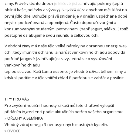
zimy. Právě v těchto dnech je klíčové jíst zahřívající pokrmy (teplá
obilná kaše, polévky a vývary). Největší důraz bychom měli klást na
první jídlo dne. Bohužel právě snídaně je v dnešní uspěchané době
nejvíce podceňovaná a opomíjená. Často doporučovanými a
konzumovanými studenými potravinami (např. jogurt, mléko…) totiž
postupně oslabujeme svou imunitu a celkovou čchi.
V období zimy má naše tělo velké nároky na obrannou energii wej-
čchi, tedy imunitní ochranu, a nárůst venkovního chladu odpovídá
potřebě jangové (zahřívající) stravy. Jedná se o vyvažování
venkovního chladu
teplou stravou. Kaši Lama essence je vhodné užívat během zimy a
kdykoli pocítíme v těle vnitřní chlad či potřebu se zahřát a posilnit.
TIPY PRO VÁS
Pro zvýšení nutriční hodnoty si kaši můžete chuťově vylepšit
přidáním ingrediencí podle aktuálních potřeb vašeho organismu:
» OŘECHY A SEMÍNKA
Vhodný zdroj omega-3 nenasycených mastných kyselin.
» OVOCE