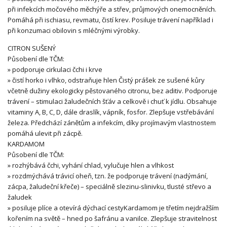
při infekcích močového měchýře a střev, průjmových onemocněních.
Pomáhá při ischiasu, revmatu, čistí krev. Posiluje trávení například i
při konzumaci obilovin s mléčnými výrobky.
CITRON SUŠENÝ
Působení dle TČM:
» podporuje cirkulaci čchi i krve
» čistí horko i vlhko, odstraňuje hlen Čistý prášek ze sušené kůry
včetně dužiny ekologicky pěstovaného citronu, bez aditiv. Podporuje
trávení – stimulaci žaludečních šťáv a celkově i chuť k jídlu. Obsahuje
vitaminy A, B, C, D, dále draslík, vápník, fosfor. Zlepšuje vstřebávání
železa. Předchází zánětům a infekcím, díky projímavým vlastnostem
pomáhá ulevit při zácpě.
KARDAMOM
Působení dle TČM:
» rozhýbává čchi, vyhání chlad, vylučuje hlen a vlhkost
» rozdmýchává trávicí oheň, tzn. že podporuje trávení (nadýmání,
zácpa, žaludeční křeče) – speciálně slezinu-slinivku, tlusté střevo a
žaludek
» posiluje plíce a otevírá dýchací cestyKardamom je třetím nejdražším
kořením na světě – hned po šafránu a vanilce. Zlepšuje stravitelnost