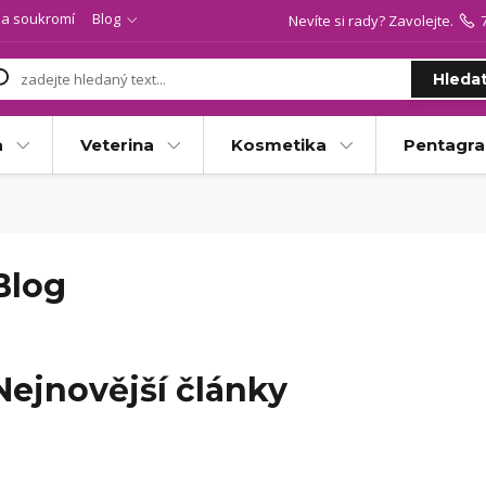
a soukromí
Blog
Nevíte si rady? Zavolejte.
Hleda
a
Veterina
Kosmetika
Pentagr
Blog
Nejnovější články