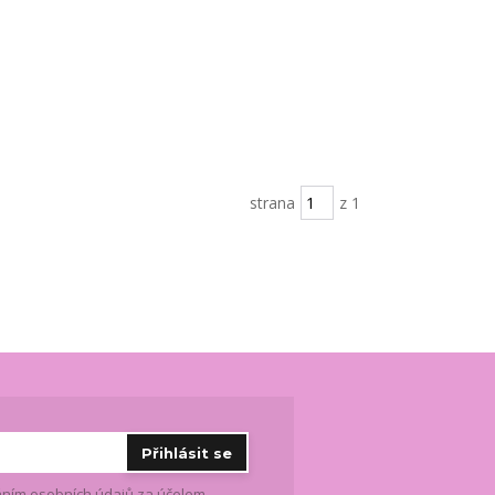
strana
z 1
Přihlásit se
ním osobních údajů
za účelem