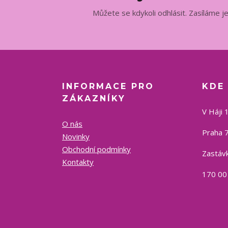
Můžete se kdykoli odhlásit. Zasíláme j
INFORMACE PRO
KDE
ZÁKAZNÍKY
V Háji 
O nás
Praha 7
Novinky
Obchodní podmínky
Zastávk
Kontakty
170 00