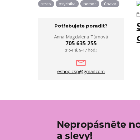
stres
psychika
nemoc
únava
Potřebujete poradit?
Anna Magdalena Tůmová
705 635 255
(Po-Pá, 9-17 hod.)
eshop.csp@gmail.com
Nepropásněte no
a slevy!