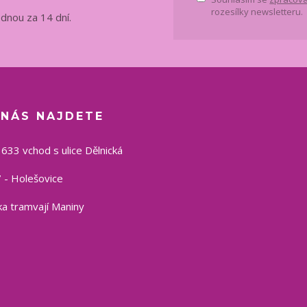
rozesílky newsletteru.
ednou za 14 dní.
 NÁS NAJDETE
1633 vchod s ulice Dělnická
 - Holešovice
a tramvají Maniny