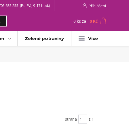
705 635 255
(Po-Pá, 9-17 hod.)
Přihlášení
0
ks
za
0 Kč
t
am
Zelené potraviny
Více
strana
z 1