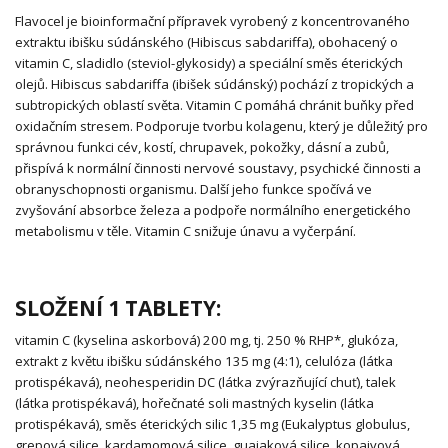
Flavocel je bioinformační přípravek vyrobený z koncentrovaného
extraktu ibišku súdánského (Hibiscus sabdariffa), obohacený o
vitamin C, sladidlo (steviol-glykosidy) a speciální směs éterických
olejů. Hibiscus sabdariffa (ibišek súdánský) pochází z tropických a
subtropických oblastí světa. Vitamin C pomáhá chránit buňky před
oxidačním stresem. Podporuje tvorbu kolagenu, který je důležitý pro
správnou funkci cév, kostí, chrupavek, pokožky, dásní a zubů,
přispívá k normální činnosti nervové soustavy, psychické činnosti a
obranyschopnosti organismu. Další jeho funkce spočívá ve
zvyšování absorbce železa a podpoře normálního energetického
metabolismu v těle. Vitamin C snižuje únavu a vyčerpání.
SLOŽENÍ 1 TABLETY:
vitamin C (kyselina askorbová) 200 mg, tj. 250 % RHP*, glukóza,
extrakt z květu ibišku súdánského 135 mg (4:1), celulóza (látka
protispékavá), neohesperidin DC (látka zvýrazňující chuť), talek
(látka protispékavá), hořečnaté soli mastných kyselin (látka
protispékavá), směs éterických silic 1,35 mg (Eukalyptus globulus,
grepová silice, kardamomová silice, guajaková silice, kopaivová