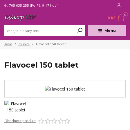
705 635 255
(Po-Pá, 9-17 hod.)
0
0 Kč
Menu
Úvod
Imunita
Flavocel 150 tablet
Flavocel 150 tablet
Ohodnotit produkt