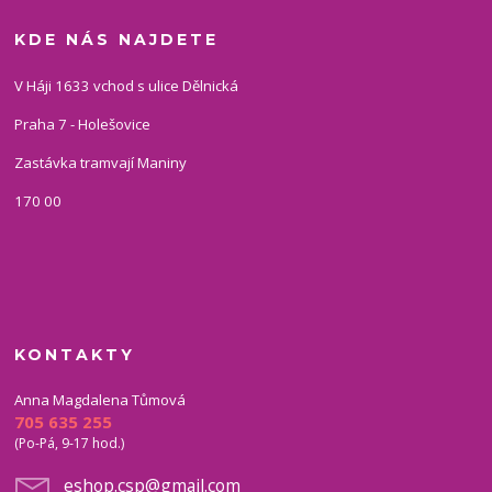
KDE NÁS NAJDETE
V Háji 1633 vchod s ulice Dělnická
Praha 7 - Holešovice
Zastávka tramvají Maniny
170 00
KONTAKTY
Anna Magdalena Tůmová
705 635 255
(Po-Pá, 9-17 hod.)
eshop.csp@gmail.com