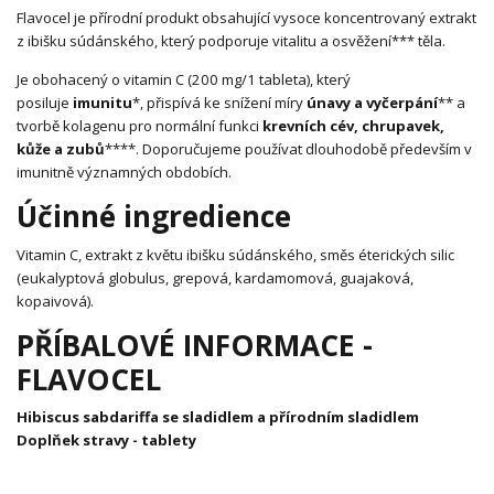
Flavocel je přírodní produkt obsahující vysoce koncentrovaný extrakt
z ibišku súdánského, který podporuje vitalitu a osvěžení*** těla.
Je obohacený o vitamin C (200 mg/1 tableta), který
posiluje
imunitu
*, přispívá ke snížení míry
únavy a vyčerpání
** a
tvorbě kolagenu pro normální funkci
krevních cév, chrupavek,
kůže a zubů
****. Doporučujeme používat dlouhodobě především v
imunitně významných obdobích.
Účinné ingredience
Vitamin C, extrakt z květu ibišku súdánského, směs éterických silic
(eukalyptová globulus, grepová, kardamomová, guajaková,
kopaivová).
PŘÍBALOVÉ INFORMACE -
FLAVOCEL
Hibiscus sabdariffa se sladidlem a přírodním sladidlem
Doplňek stravy - tablety