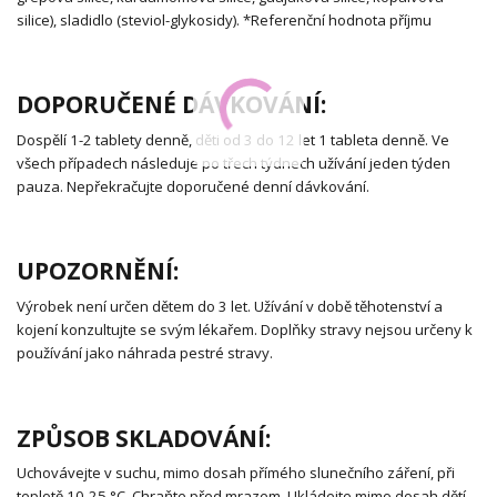
silice), sladidlo (steviol-glykosidy). *Referenční hodnota příjmu
DOPORUČENÉ DÁVKOVÁNÍ:
Dospělí 1-2 tablety denně, děti od 3 do 12 let 1 tableta denně. Ve
všech případech následuje po třech týdnech užívání jeden týden
pauza. Nepřekračujte doporučené denní dávkování.
UPOZORNĚNÍ:
Výrobek není určen dětem do 3 let. Užívání v době těhotenství a
kojení konzultujte se svým lékařem. Doplňky stravy nejsou určeny k
používání jako náhrada pestré stravy.
ZPŮSOB SKLADOVÁNÍ:
Uchovávejte v suchu, mimo dosah přímého slunečního záření, při
teplotě 10-25 °C. Chraňte před mrazem. Ukládejte mimo dosah dětí.