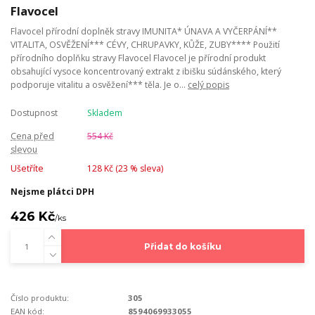
Flavocel
Flavocel přírodní doplněk stravy IMUNITA* ÚNAVA A VYČERPÁNÍ**
VITALITA, OSVĚŽENÍ*** CÉVY, CHRUPAVKY, KŮŽE, ZUBY**** Použití
přírodního doplňku stravy Flavocel Flavocel je přírodní produkt
obsahující vysoce koncentrovaný extrakt z ibišku súdánského, který
podporuje vitalitu a osvěžení*** těla. Je o...
celý popis
Dostupnost
Skladem
Cena před
554 Kč
slevou
Ušetříte
128 Kč (
23
% sleva)
Nejsme plátci DPH
426 Kč
/
ks
Přidat do košíku
Číslo produktu:
305
EAN kód:
8594069933055