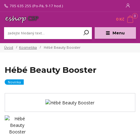
705 635 255
(Po-Pá, 9-17 hod.)
0
0 Kč
Menu
Úvod
Kosmetika
Hébé Beauty Booster
Hébé Beauty Booster
Novinka