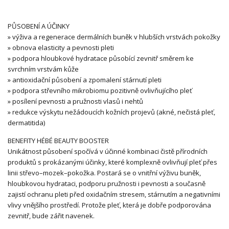
PŮSOBENÍ A ÚČINKY
» výživa a regenerace dermálních buněk v hlubších vrstvách pokožky
» obnova elasticity a pevnosti pleti
» podpora hloubkové hydratace působící zevnitř směrem ke
svrchním vrstvám kůže
» antioxidační působení a zpomalení stárnutí pleti
» podpora střevního mikrobiomu pozitivně ovlivňujícího pleť
» posílení pevnosti a pružnosti vlasů i nehtů
» redukce výskytu nežádoucích kožních projevů (akné, nečistá pleť,
dermatitida)
BENEFITY HÉBÉ BEAUTY BOOSTER
Unikátnost působení spočívá v účinné kombinaci čistě přírodních
produktů s prokázanými účinky, které komplexně ovlivňují pleť přes
linii střevo–mozek–pokožka. Postará se o vnitřní výživu buněk,
hloubkovou hydrataci, podporu pružnosti i pevnosti a současně
zajistí ochranu pleti před oxidačním stresem, stárnutím a negativními
vlivy vnějšího prostředí. Protože pleť, která je dobře podporována
zevnitř, bude zářit navenek.