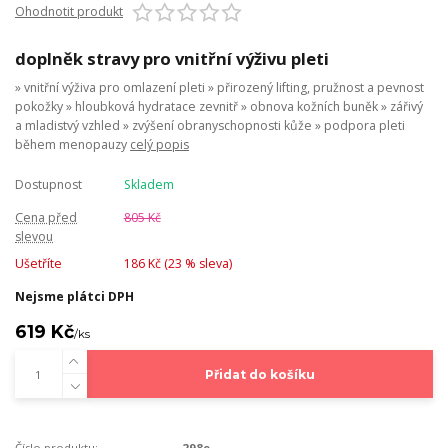
Ohodnotit produkt
doplněk stravy pro vnitřní výživu pleti
» vnitřní výživa pro omlazení pleti » přirozený lifting, pružnost a pevnost
pokožky » hloubková hydratace zevnitř » obnova kožních buněk » zářivý
a mladistvý vzhled » zvýšení obranyschopnosti kůže » podpora pleti
během menopauzy
celý popis
Dostupnost
Skladem
Cena před
805 Kč
slevou
Ušetříte
186 Kč (
23
% sleva)
Nejsme plátci DPH
619 Kč
/
ks
Přidat do košíku
Číslo produktu:
298e