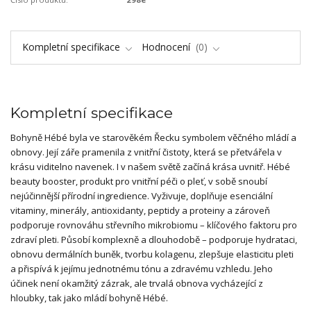
Kompletní specifikace
Hodnocení
0
Kompletní specifikace
Bohyně Hébé byla ve starověkém Řecku symbolem věčného mládí a
obnovy. Její záře pramenila z vnitřní čistoty, která se přetvářela v
krásu viditelno navenek. I v našem světě začíná krása uvnitř. Hébé
beauty booster, produkt pro vnitřní péči o pleť, v sobě snoubí
nejúčinnější přírodní ingredience. Vyživuje, doplňuje esenciální
vitaminy, minerály, antioxidanty, peptidy a proteiny a zároveň
podporuje rovnováhu střevního mikrobiomu – klíčového faktoru pro
zdraví pleti. Působí komplexně a dlouhodobě – podporuje hydrataci,
obnovu dermálních buněk, tvorbu kolagenu, zlepšuje elasticitu pleti
a přispívá k jejímu jednotnému tónu a zdravému vzhledu. Jeho
účinek není okamžitý zázrak, ale trvalá obnova vycházející z
hloubky, tak jako mládí bohyně Hébé.