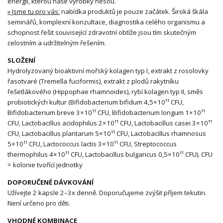
energii, kterou naše výrobky nesou.
» Jsme tu pro vás:
nabídka produktů je pouze začátek. Široká škála
seminářů, komplexní konzultace, diagnostika celého organismu a
schopnost řešit související zdravotní obtíže jsou tím skutečným
celostním a udržitelným řešením.
SLOŽENÍ
Hydrolyzovaný bioaktivní mořský kolagen typ I, extrakt z rosolovky
řasotvaré (Tremella fuciformis), extrakt z plodů rakytníku
řešetlákového (Hippophae rhamnoides), rybí kolagen typ II, směs
probiotických kultur (Bifidobacterium bifidum 4,5×10¹¹ CFU,
Bifidobacterium breve 3×10¹¹ CFU, Bifidobacterium longum 1×10¹¹
CFU, Lactobacillus acidophilus 2×10¹¹ CFU, Lactobacillus casei 3×10¹¹
CFU, Lactobacillus plantarum 5×10¹¹ CFU, Lactobacillus rhamnosus
5×10¹¹ CFU, Lactococcus lactis 3×10¹¹ CFU, Streptococcus
thermophilus 4×10¹¹ CFU, Lactobacillus bulgaricus 0,5×10¹¹ CFU). CFU
= kolonie tvořící jednotky
DOPORUČENÉ DÁVKOVÁNÍ
Užívejte 2 kapsle 2–3x denně. Doporučujeme zvýšit příjem tekutin.
Není určeno pro děti.
VHODNÉ KOMBINACE