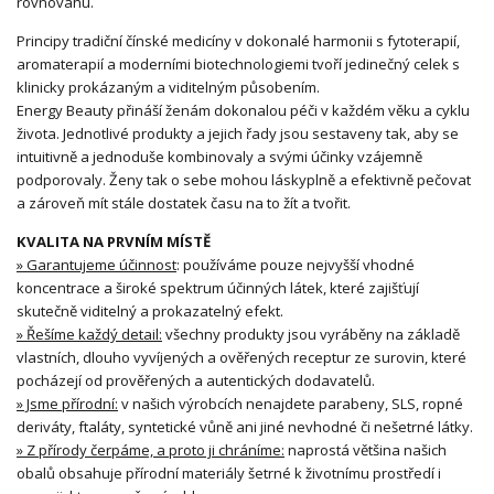
rovnováhu.
Principy tradiční čínské medicíny v dokonalé harmonii s fytoterapií,
aromaterapií a moderními biotechnologiemi tvoří jedinečný celek s
klinicky prokázaným a viditelným působením.
Energy Beauty přináší ženám dokonalou péči v každém věku a cyklu
života. Jednotlivé produkty a jejich řady jsou sestaveny tak, aby se
intuitivně a jednoduše kombinovaly a svými účinky vzájemně
podporovaly. Ženy tak o sebe mohou láskyplně a efektivně pečovat
a zároveň mít stále dostatek času na to žít a tvořit.
KVALITA NA PRVNÍM MÍSTĚ
» Garantujeme účinnost
: používáme pouze nejvyšší vhodné
koncentrace a široké spektrum účinných látek, které zajišťují
skutečně viditelný a prokazatelný efekt.
» Řešíme každý detail:
všechny produkty jsou vyráběny na základě
vlastních, dlouho vyvíjených a ověřených receptur ze surovin, které
pocházejí od prověřených a autentických dodavatelů.
» Jsme přírodní:
v našich výrobcích nenajdete parabeny, SLS, ropné
deriváty, ftaláty, syntetické vůně ani jiné nevhodné či nešetrné látky.
» Z přírody čerpáme, a proto ji chráníme:
naprostá většina našich
obalů obsahuje přírodní materiály šetrné k životnímu prostředí i