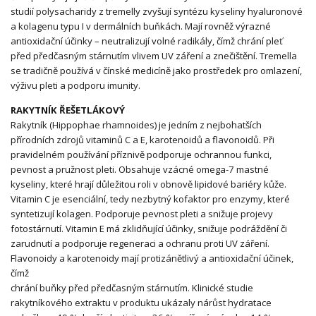
studií polysacharidy z tremelly zvyšují syntézu kyseliny hyaluronové
a kolagenu typu I v dermálních buňkách. Mají rovněž výrazné
antioxidační účinky – neutralizují volné radikály, čímž chrání pleť
před předčasným stárnutím vlivem UV záření a znečištění. Tremella
se tradičně používá v čínské medicíně jako prostředek pro omlazení,
výživu pleti a podporu imunity.
RAKYTNÍK ŘEŠETLÁKOVÝ
Rakytník (Hippophae rhamnoides) je jedním z nejbohatších
přírodních zdrojů vitaminů C a E, karotenoidů a flavonoidů. Při
pravidelném používání příznivě podporuje ochrannou funkci,
pevnost a pružnost pleti. Obsahuje vzácné omega-7 mastné
kyseliny, které hrají důležitou roli v obnově lipidové bariéry kůže.
Vitamin C je esenciální, tedy nezbytný kofaktor pro enzymy, které
syntetizují kolagen. Podporuje pevnost pleti a snižuje projevy
fotostárnutí. Vitamin E má zklidňující účinky, snižuje podráždění či
zarudnutí a podporuje regeneraci a ochranu proti UV záření.
Flavonoidy a karotenoidy mají protizánětlivý a antioxidační účinek,
čímž
chrání buňky před předčasným stárnutím. Klinické studie
rakytníkového extraktu v produktu ukázaly nárůst hydratace