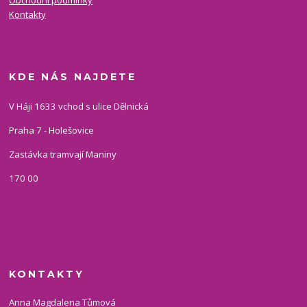
Obchodní podmínky
Kontakty
KDE NÁS NAJDETE
V Háji 1633 vchod s ulice Dělnická
Praha 7 - Holešovice
Zastávka tramvají Maniny
170 00
KONTAKTY
Anna Magdalena Tůmová