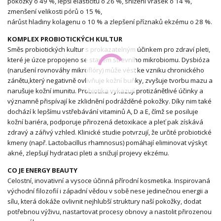
pokožky o 49 %, lepší elasticitu o 26 %, snížení vrásek o 14 %,
zmenšení velikosti pórů o 15 %,
nárůst hladiny kolagenu o 10 % a zlepšení příznaků ekzému o 28 %.
KOMPLEX PROBIOTICKÝCH KULTUR
Směs probiotických kultur s prokazatelným účinkem pro zdraví pleti,
které je úzce propojeno se stavem střevního mikrobiomu. Dysbióza
(narušení rovnováhy mikroflóry) může vést ke vzniku chronického
zánětu,který negativně ovlivňuje kožní buňky, zvyšuje tvorbu mazu a
narušuje kožní imunitu. Probiotika vykazují protizánětlivé účinky a
významně přispívají ke zklidnění podrážděné pokožky. Díky nim také
dochází k lepšímu vstřebávání vitaminů A, D a E, čímž se posiluje
kožní bariéra, podporuje přirozená detoxikace a pleť pak získává
zdravý a zářivý vzhled. Klinické studie potvrzují, že určité probiotické
kmeny (např. Lactobacillus rhamnosus) pomáhají eliminovat výskyt
akné, zlepšují hydrataci pleti a snižují projevy ekzému.
CO JE ENERGY BEAUTY
Celostní, inovativní a vysoce účinná přírodní kosmetika. Inspirovaná
východní filozofií i západní vědou v sobě nese jedinečnou energii a
sílu, která dokáže ovlivnit nejhlubší struktury naší pokožky, dodat
potřebnou výživu, nastartovat procesy obnovy a nastolit přirozenou