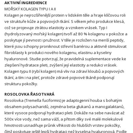
AKTIVNÍ INGREDIENCE
MOŘSKÝ KOLAGEN TYPU I A II
Kolagen je nejrozšířenější protein v lidském těle a hraje klíčovou roli
ve struktuře kůže a pojivových tkání. S věkem jeho produkce klesá,
což se projevuje ztrátou elasticity a vznikem vrásek. Typ I
(hydrolyzovaný mořský kolagen) tvoří až 80 % kolagenu v pokožce a
poskytuje jí pevnost i pružnost. V těle je rozložen na menší peptidy,
které jsou schopny proniknout střevní bariérou a aktivně stimulovat
fibroblasty k produkci nového kolagenu, elastinu a kyseliny
hyaluronové. Studie potvrzují, že pravidelná suplementace vede ke
zlepšení hydratace pleti, zvýšení její elasticity a redukci vrásek.
Kolagen typu II (rybí kolagen) má vliv na zdraví kloubů a pojivových
tkání, a tím i na pleť, protože zdravé pojivové tkáně podporují
strukturu pokožky.
ROSOLOVKA ŘASOTVARÁ
Rosolovka (Tremella fuciformis) je adaptogenní houba s bohatým
obsahem polysacharidů, zejména beta-glukanů a manogalaktanů,
které vysoce podporují hydrataci pleti. Dokáže na sebe navázat až
500x více vody, než sama váží, a přitom díky své malé molekulové
hmotnosti usnadňuje průnik vlhkosti do hlubších vrstev pokožky,
čímž poskytuje ještě lepší hydrataci než kyselina hyaluronová. Podle