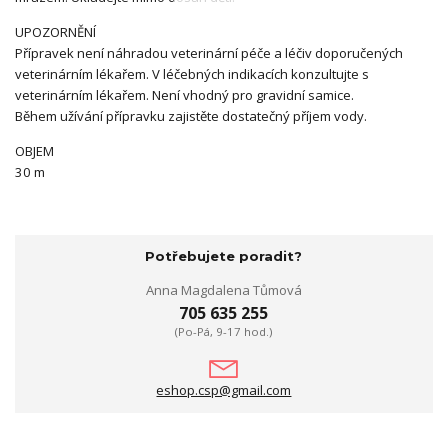
UPOZORNĚNÍ
Přípravek není náhradou
veterinární péče a léčiv
doporučených
veterinárním
lékařem. V léčebných indikacích
konzultujte s
veterinárním
lékařem.
Není vhodný pro gravidní samice.
Během užívání přípravku zajistěte
dostatečný příjem vody.
OBJEM
30 m
Potřebujete poradit?
Anna Magdalena Tůmová
705 635 255
(Po-Pá, 9-17 hod.)
eshop.csp@gmail.com