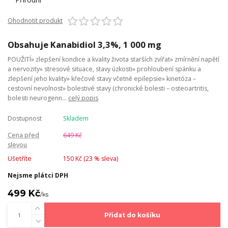
Ohodnotit produkt
Obsahuje Kanabidiol 3,3%, 1 000 mg
POUŽITÍ» zlepšení kondice a kvality života starších zvířat» zmírnění napětí
a nervozity» stresové situace, stavy úzkosti» prohloubení spánku a
zlepšení jeho kvality» křečové stavy včetně epilepsie» kinetóza –
cestovní nevolnost» bolestivé stavy (chronické bolesti – osteoartritis,
bolesti neurogenn...
celý popis
Dostupnost
Skladem
Cena před
649 Kč
slevou
Ušetříte
150 Kč (
23
% sleva)
Nejsme plátci DPH
499 Kč
/
ks
Přidat do košíku