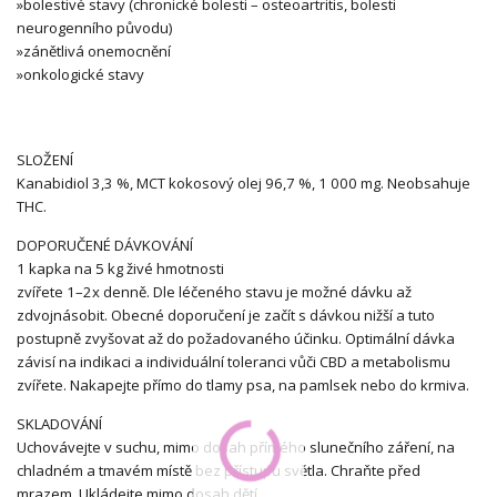
»
bolestivé stavy (chronické
bolesti – osteoartritis, bolesti
neurogenního původu)
»
zánětlivá onemocnění
»
onkologické stavy
SLOŽENÍ
Kanabidiol 3,3 %, MCT
kokosový olej 96,7 %, 1 000 mg.
Neobsahuje
THC.
DOPORUČENÉ DÁVKOVÁNÍ
1 kapka na 5 kg živé hmotnosti
zvířete 1–2x denně. Dle
léčeného stavu je možné
dávku až
zdvojnásobit. Obecné
doporučení je začít s dávkou
nižší a tuto
postupně zvyšovat
až do požadovaného účinku.
Optimální dávka
závisí na indikaci
a individuální toleranci vůči CBD
a metabolismu
zvířete. Nakapejte
přímo do tlamy psa, na pamlsek
nebo do krmiva.
SKLADOVÁNÍ
Uchovávejte v suchu, mimo
dosah přímého slunečního
záření, na
chladném a tmavém
místě bez přístupu světla.
Chraňte před
mrazem. Ukládejte
mimo dosah dětí.