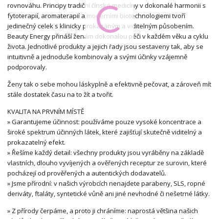
rovnováhu. Principy tradiční čínské medicíny v dokonalé harmonii s
fytoterapií, aromaterapií a moderními biotechnologiemi tvoří
jedinečný celek s klinicky prokázaným a viditelným působením.
Beauty Energy přináší ženám dokonalou péči v každém věku a cyklu
života. Jednotlivé produkty a jejich řady jsou sestaveny tak, aby se
intuitivně a jednoduše kombinovaly a svými účinky vzájemně
podporovaly.
Ženy tak o sebe mohou láskyplně a efektivně pečovat, a zároveň mít
stále dostatek času na to žít a tvořit.
KVALITA NA PRVNÍM MÍSTĚ
» Garantujeme účinnost: používáme pouze vysoké koncentrace a
široké spektrum účinných látek, které zajišťují skutečně viditelný a
prokazatelný efekt.
» Řešíme každý detail: všechny produkty jsou vyráběny na základě
vlastních, dlouho vyvíjených a ověřených receptur ze surovin, které
pocházejí od prověřených a autentických dodavatelů.
» Jsme přírodní: v našich výrobcích nenajdete parabeny, SLS, ropné
deriváty, ftaláty, syntetické vůně ani jiné nevhodné či nešetrné látky.
» Z přírody čerpáme, a proto ji chráníme: naprostá většina našich