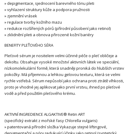
» depigmentace, sjednocení barevného tónu pleti
» vyhlazení struktury kůže a podpora pružnosti
» zjemnění vrásek
» regulace tvorby kožního mazu
» redukce rozšířených pórů (přírodní působení jako retinol)
» zklidnění pleti a obnova přirozené kožní bariéry
BENEFITY PLEŤOVÉHO SÉRA
Pleťové sérum je nositelem velmi účinné péče o pleť obličeje a
dekoltu. Obsahuje vysoké množství aktivních látek ve speciální,
nízkomolekulární formě, která snadněji proniká do hlubších vrstev
pokožky. Má příjemnou a lehkou gelovou texturu, která se velmi
rychle vstřebá. Sérum nepůsobí jako ochrana proti ztrátě vlhkosti,
proto je vhodné jej aplikovat jako první vrstvu, ihned po pleťové
vodě a před použitím pleťového krému.
AKTIVNÍ INGREDIENCE ALGAKTIVE® Retin ART
(specifický extrakt z mořské řasy Chlorella vulgaris)
» patentovaná přírodní složka Vykazuje stejné liftingové,
depigmentační a póry redukující účinky jako retinol (syntetický