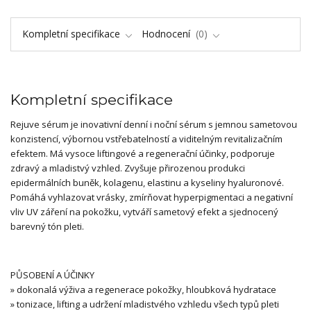
Kompletní specifikace
Hodnocení
0
Kompletní specifikace
Rejuve sérum je inovativní denní i noční sérum s jemnou sametovou
konzistencí, výbornou vstřebatelností a viditelným revitalizačním
efektem. Má vysoce liftingové a regenerační účinky, podporuje
zdravý a mladistvý vzhled. Zvyšuje přirozenou produkci
epidermálních buněk, kolagenu, elastinu a kyseliny hyaluronové.
Pomáhá vyhlazovat vrásky, zmírňovat hyperpigmentaci a negativní
vliv UV záření na pokožku, vytváří sametový efekt a sjednocený
barevný tón pleti.
PŮSOBENÍ A ÚČINKY
» dokonalá výživa a regenerace pokožky, hloubková hydratace
» tonizace, lifting a udržení mladistvého vzhledu všech typů pleti