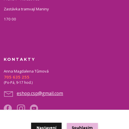
Zastávka tramvají Maniny
170 00
KONTAKTY
Anna Magdalena Tůmová
705 635 255
(Po-Pá, 9-17 hod.)
eshop.csp@gmail.com
Nastavení
Souhlasím