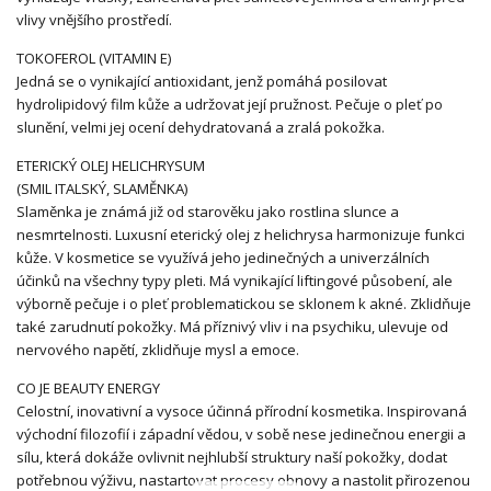
vlivy vnějšího prostředí.
TOKOFEROL (VITAMIN E)
Jedná se o vynikající antioxidant, jenž pomáhá posilovat
hydrolipidový film kůže a udržovat její pružnost. Pečuje o pleť po
slunění, velmi jej ocení dehydratovaná a zralá pokožka.
ETERICKÝ OLEJ HELICHRYSUM
(SMIL ITALSKÝ, SLAMĚNKA)
Slaměnka je známá již od starověku jako rostlina slunce a
nesmrtelnosti. Luxusní eterický olej z helichrysa harmonizuje funkci
kůže. V kosmetice se využívá jeho jedinečných a univerzálních
účinků na všechny typy pleti. Má vynikající liftingové působení, ale
výborně pečuje i o pleť problematickou se sklonem k akné. Zklidňuje
také zarudnutí pokožky. Má příznivý vliv i na psychiku, ulevuje od
nervového napětí, zklidňuje mysl a emoce.
CO JE BEAUTY ENERGY
Celostní, inovativní a vysoce účinná přírodní kosmetika. Inspirovaná
východní filozofií i západní vědou, v sobě nese jedinečnou energii a
sílu, která dokáže ovlivnit nejhlubší struktury naší pokožky, dodat
potřebnou výživu, nastartovat procesy obnovy a nastolit přirozenou