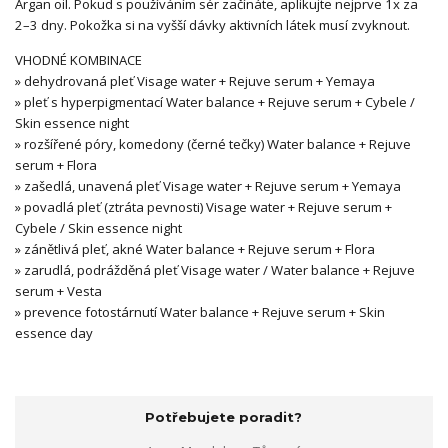
Argan oil. Pokud s používáním sér začínáte, aplikujte nejprve 1x za
2–3 dny. Pokožka si na vyšší dávky aktivních látek musí zvyknout.
VHODNÉ KOMBINACE
» dehydrovaná pleť Visage water + Rejuve serum + Yemaya
» pleť s hyperpigmentací Water balance + Rejuve serum + Cybele /
Skin essence night
» rozšířené póry, komedony (černé tečky) Water balance + Rejuve
serum + Flora
» zašedlá, unavená pleť Visage water + Rejuve serum + Yemaya
» povadlá pleť (ztráta pevnosti) Visage water + Rejuve serum +
Cybele / Skin essence night
» zánětlivá pleť, akné Water balance + Rejuve serum + Flora
» zarudlá, podrážděná pleť Visage water / Water balance + Rejuve
serum + Vesta
» prevence fotostárnutí Water balance + Rejuve serum + Skin
essence day
Potřebujete poradit?