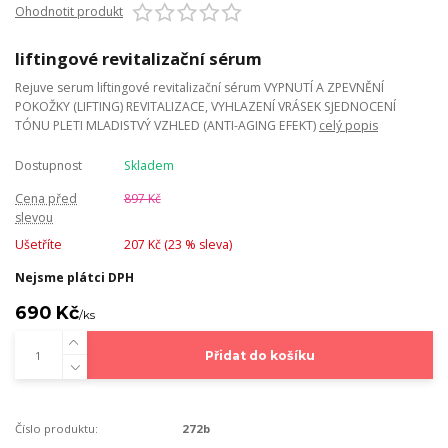
Ohodnotit produkt
liftingové revitalizační sérum
Rejuve serum liftingové revitalizační sérum VYPNUTÍ A ZPEVNĚNÍ
POKOŽKY (LIFTING) REVITALIZACE, VYHLAZENÍ VRÁSEK SJEDNOCENÍ
TÓNU PLETI MLADISTVÝ VZHLED (ANTI-AGING EFEKT)
celý popis
Dostupnost
Skladem
Cena před
897 Kč
slevou
Ušetříte
207 Kč (
23
% sleva)
Nejsme plátci DPH
690 Kč
/
ks
Přidat do košíku
Číslo produktu:
272b