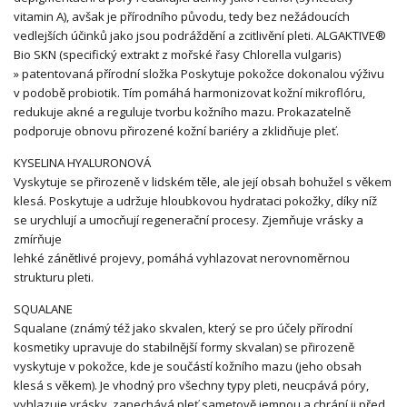
vitamin A), avšak je přírodního původu, tedy bez nežádoucích
vedlejších účinků jako jsou podráždění a zcitlivění pleti. ALGAKTIVE®
Bio SKN (specifický extrakt z mořské řasy Chlorella vulgaris)
» patentovaná přírodní složka Poskytuje pokožce dokonalou výživu
v podobě probiotik. Tím pomáhá harmonizovat kožní mikroflóru,
redukuje akné a reguluje tvorbu kožního mazu. Prokazatelně
podporuje obnovu přirozené kožní bariéry a zklidňuje pleť.
KYSELINA HYALURONOVÁ
Vyskytuje se přirozeně v lidském těle, ale její obsah bohužel s věkem
klesá. Poskytuje a udržuje hloubkovou hydrataci pokožky, díky níž
se urychlují a umocňují regenerační procesy. Zjemňuje vrásky a
zmírňuje
lehké zánětlivé projevy, pomáhá vyhlazovat nerovnoměrnou
strukturu pleti.
SQUALANE
Squalane (známý též jako skvalen, který se pro účely přírodní
kosmetiky upravuje do stabilnější formy skvalan) se přirozeně
vyskytuje v pokožce, kde je součástí kožního mazu (jeho obsah
klesá s věkem). Je vhodný pro všechny typy pleti, neucpává póry,
vyhlazuje vrásky, zanechává pleť sametově jemnou a chrání ji před