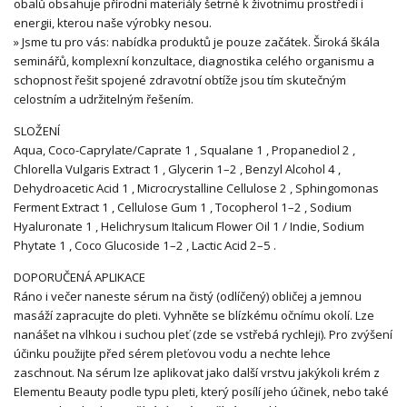
obalů obsahuje přírodní materiály šetrné k životnímu prostředí i
energii, kterou naše výrobky nesou.
» Jsme tu pro vás: nabídka produktů je pouze začátek. Široká škála
seminářů, komplexní konzultace, diagnostika celého organismu a
schopnost řešit spojené zdravotní obtíže jsou tím skutečným
celostním a udržitelným řešením.
SLOŽENÍ
Aqua, Coco-Caprylate/Caprate 1 , Squalane 1 , Propanediol 2 ,
Chlorella Vulgaris Extract 1 , Glycerin 1–2 , Benzyl Alcohol 4 ,
Dehydroacetic Acid 1 , Microcrystalline Cellulose 2 , Sphingomonas
Ferment Extract 1 , Cellulose Gum 1 , Tocopherol 1–2 , Sodium
Hyaluronate 1 , Helichrysum Italicum Flower Oil 1 / Indie, Sodium
Phytate 1 , Coco Glucoside 1–2 , Lactic Acid 2–5 .
DOPORUČENÁ APLIKACE
Ráno i večer naneste sérum na čistý (odlíčený) obličej a jemnou
masáží zapracujte do pleti. Vyhněte se blízkému očnímu okolí. Lze
nanášet na vlhkou i suchou pleť (zde se vstřebá rychleji). Pro zvýšení
účinku použijte před sérem pleťovou vodu a nechte lehce
zaschnout. Na sérum lze aplikovat jako další vrstvu jakýkoli krém z
Elementu Beauty podle typu pleti, který posílí jeho účinek, nebo také