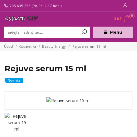
705 635 255
(Po-Pá, 9-17 hod.)
0
0 Kč
Menu
Úvod
Kosmetika
Beauty Energy
Rejuve serum 15 ml
Rejuve serum 15 ml
Novinka