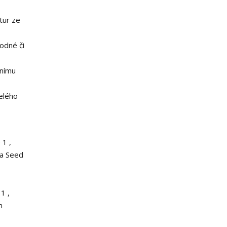
tur ze
hodné či
tnímu
elého
 1 ,
iva Seed
1 ,
m