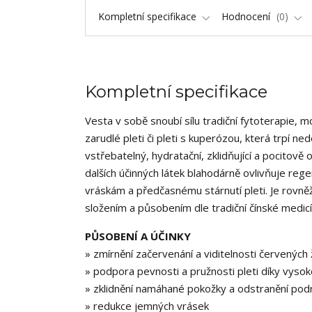
Kompletní specifikace
Hodnocení
0
Kompletní specifikace
Vesta v sobě snoubí sílu tradiční fytoterapie, 
zarudlé pleti či pleti s kuperózou, která trpí n
vstřebatelný, hydratační, zklidňující a pocitov
dalších účinných látek blahodárně ovlivňuje reg
vráskám a předčasnému stárnutí pleti. Je rovněž
složením a působením dle tradiční čínské medicí
PŮSOBENÍ A ÚČINKY
» zmírnění začervenání a viditelnosti červených 
» podpora pevnosti a pružnosti pleti díky vys
» zklidnění namáhané pokožky a odstranění podr
» redukce jemných vrásek