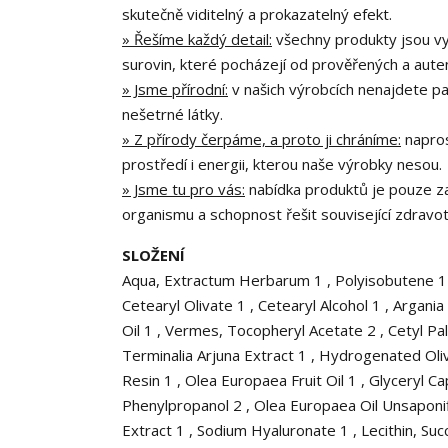
skutečně viditelný a prokazatelný efekt.
» Řešíme každý detail:
všechny produkty jsou vy
surovin, které pocházejí od prověřených a aute
» Jsme přírodní:
v našich výrobcích nenajdete par
nešetrné látky.
» Z přírody čerpáme, a proto ji chráníme:
napros
prostředí i energii, kterou naše výrobky nesou.
» Jsme tu pro vás:
nabídka produktů je pouze zač
organismu a schopnost řešit související zdravo
SLOŽENÍ
Aqua, Extractum Herbarum 1 , Polyisobutene 1 , 
Cetearyl Olivate 1 , Cetearyl Alcohol 1 , Argania 
Oil 1 , Vermes, Tocopheryl Acetate 2 , Cetyl Pa
Terminalia Arjuna Extract 1 , Hydrogenated Olive
Resin 1 , Olea Europaea Fruit Oil 1 , Glyceryl C
Phenylpropanol 2 , Olea Europaea Oil Unsaponif
Extract 1 , Sodium Hyaluronate 1 , Lecithin, Succi