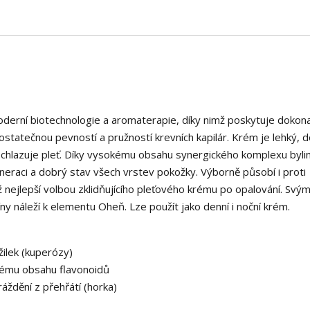
moderní biotechnologie a aromaterapie, díky nimž poskytuje dokona
edostatečnou pevností a pružností krevních kapilár. Krém je lehký, 
ě ochlazuje pleť. Díky vysokému obsahu synergického komplexu byli
eneraci a dobrý stav všech vrstev pokožky. Výborně působí i proti
 nejlepší volbou zklidňujícího pleťového krému po opalování. Svý
ny náleží k elementu Oheň. Lze použít jako denní i noční krém.
žilek (kuperózy)
okému obsahu flavonoidů
áždění z přehřátí (horka)