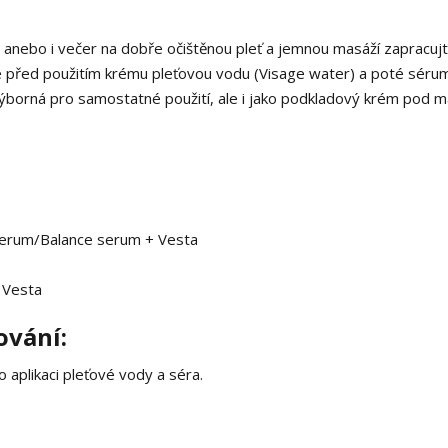
o anebo i večer na dobře očištěnou pleť a jemnou masáží zapracujt
kujte před použitím krému pleťovou vodu (Visage water) a poté séru
výborná pro samostatné použití, ale i jako podkladový krém pod m
 serum/Balance serum + Vesta
 Vesta
ování:
o aplikaci pleťové vody a séra.