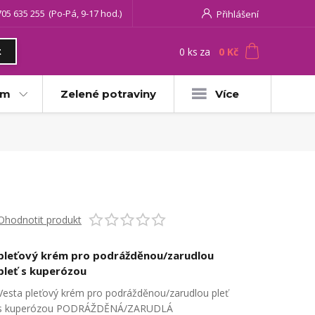
705 635 255
(Po-Pá, 9-17 hod.)
Přihlášení
0
ks
za
0 Kč
t
am
Zelené potraviny
Více
Ohodnotit produkt
pleťový krém pro podrážděnou/zarudlou
pleť s kuperózou
Vesta pleťový krém pro podrážděnou/zarudlou pleť
s kuperózou PODRÁŽDĚNÁ/ZARUDLÁ