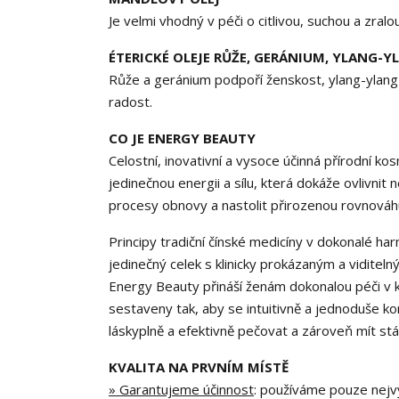
Je velmi vhodný v péči o citlivou, suchou a zralo
ÉTERICKÉ OLEJE RŮŽE, GERÁNIUM, YLANG-Y
Růže a geránium podpoří ženskost, ylang-ylang 
radost.
CO JE ENERGY BEAUTY
Celostní, inovativní a vysoce účinná přírodní ko
jedinečnou energii a sílu, která dokáže ovlivnit
procesy obnovy a nastolit přirozenou rovnováh
Principy tradiční čínské medicíny v dokonalé ha
jedinečný celek s klinicky prokázaným a vidite
Energy Beauty přináší ženám dokonalou péči v ka
sestaveny tak, aby se intuitivně a jednoduše 
láskyplně a efektivně pečovat a zároveň mít stál
KVALITA NA PRVNÍM MÍSTĚ
» Garantujeme účinnost
: používáme pouze nejvy