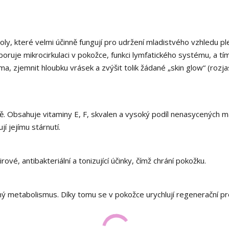
oly, které velmi účinně fungují pro udržení mladistvého vzhledu ple
dporuje mikrocirkulaci v pokožce, funkci lymfatického systému, a tí
a, zjemnit hloubku vrásek a zvýšit tolik žádané „skin glow“ (rozja
ětě. Obsahuje vitaminy E, F, skvalen a vysoký podíl nenasycených 
ují jejímu stárnutí.
ové, antibakteriální a tonizující účinky, čímž chrání pokožku.
čný metabolismus. Díky tomu se v pokožce urychlují regenerační p