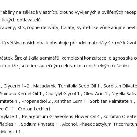
ráběny na základě vlastních, dlouho vyvíjených a ověřených recep
ntických dodavatelů.
abeny, SLS, ropné deriváty, ftaláty, syntetické vůně ani jiné nev
tá většina našich obalů obsahuje přírodní materiály šetrné k živo
átek. Široká škála seminářů, komplexní konzultace, diagnostika c
tní obtíže jsou tím skutečným celostním a udržitelným řešením.
Glycerin 1–2 , Macadamia Ternifolia Seed Oil 1 , Sorbitan Olivate
Spinosa Kernel Oil 1 , Caprylyl Glycol 1 , Oleic Acid 1 , Nigella Sat
lmitate 1 , Propanediol 2 , Xanthan Gum 1 , Sorbitan Palmitate 1 ,
 Oil 1 , Croton Lechleri
aprylate 1 , Pelargonium Graveolens Flower Oil 4 , Sorbitan Oleate 
iables 1 , Sodium Phytate 1 , Alcohol, Phaeodactylum Tricornutu
nic Acid 1 .