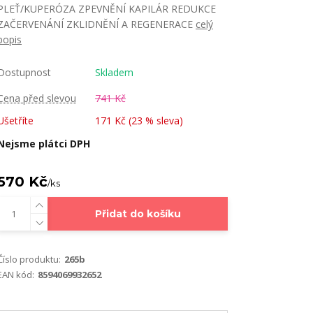
PLEŤ/KUPERÓZA ZPEVNĚNÍ KAPILÁR REDUKCE
ZAČERVENÁNÍ ZKLIDNĚNÍ A REGENERACE
celý
popis
Dostupnost
Skladem
Cena před slevou
741 Kč
Ušetříte
171 Kč (
23
% sleva)
Nejsme plátci DPH
570 Kč
/
ks
Přidat do košíku
Číslo produktu:
265b
EAN kód:
8594069932652