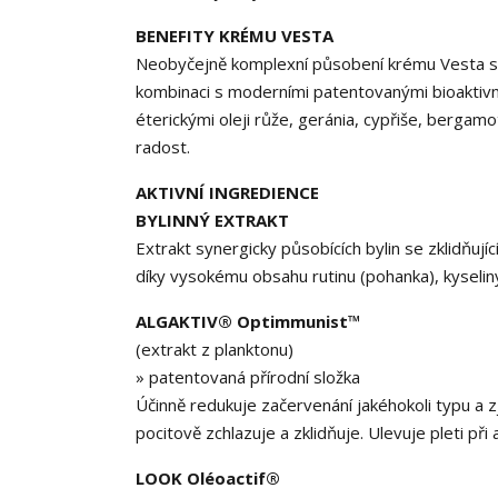
BENEFITY KRÉMU VESTA
Neobyčejně komplexní působení krému Vesta spo
kombinaci s moderními patentovanými bioaktivn
éterickými oleji růže, geránia, cypřiše, bergamo
radost.
AKTIVNÍ INGREDIENCE
BYLINNÝ EXTRAKT
Extrakt synergicky působících bylin se zklidňují
díky vysokému obsahu rutinu (pohanka), kyseliny
ALGAKTIV® Optimmunist™
(extrakt z planktonu)
» patentovaná přírodní složka
Účinně redukuje začervenání jakéhokoli typu a 
pocitově zchlazuje a zklidňuje. Ulevuje pleti při
LOOK Oléoactif®