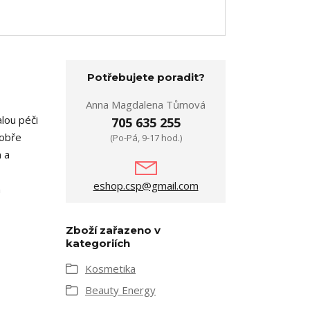
Potřebujete poradit?
Anna Magdalena Tůmová
lou péči
705 635 255
dobře
(Po-Pá, 9-17 hod.)
n a
eshop.csp@gmail.com
m
Zboží zařazeno v
kategoriích
Kosmetika
Beauty Energy