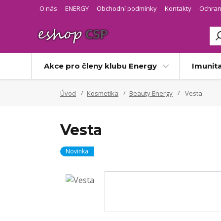
O nás
ENERGY
Obchodní podmínky
Kontakty
Ochran
Akce pro členy klubu Energy
Imunit
Úvod
Kosmetika
Beauty Energy
Vesta
Vesta
Novinka