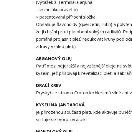
(výtažek z Terminalia arjuna
– vrcholáku pravého)
» patentovaná přírodní složka
Obsahuje flavonoidy (quercetin, rutin) a polyfen
že ji chrání proti působení volných radikálů. Po
pomáhá projasnit pleť, redukovat kruhy pod očim
zdravý vzhled pleti).
ARGANOVÝ OLEJ
Patří mezi nejdražší a nejvzácnější oleje na sv
kyselin, jež přispívají k revitalizaci pleti a zabraň
DRAČÍ KREV
Pryskyřice stromu Croton lechleri má silné antivir
KYSELINA JANTAROVÁ
Je přirozenou součástí pleti, kde aktivuje buně
snižuje se tvorba vrásek.
MANDLOVÝ OLEJ