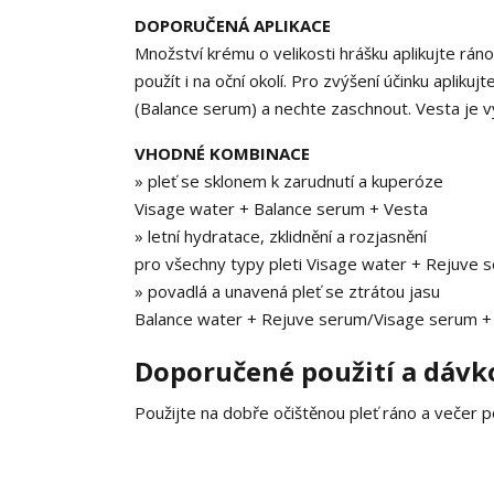
DOPORUČENÁ APLIKACE
Množství krému o velikosti hrášku aplikujte rán
použít i na oční okolí. Pro zvýšení účinku apli
(Balance serum) a nechte zaschnout. Vesta je 
VHODNÉ KOMBINACE
» pleť se sklonem k zarudnutí a kuperóze
Visage water + Balance serum + Vesta
» letní hydratace, zklidnění a rozjasnění
pro všechny typy pleti Visage water + Rejuve
» povadlá a unavená pleť se ztrátou jasu
Balance water + Rejuve serum/Visage serum +
Doporučené použití a dávk
Použijte na dobře očištěnou pleť ráno a večer p