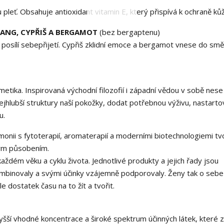
u pleť. Obsahuje antioxidant vitamin E, který přispívá k ochraně ků
LANG, CYPŘIŠ A BERGAMOT
(bez bergaptenu)
posílí sebepřijetí. Cypřiš zklidní emoce a bergamot vnese do smě
smetika. Inspirovaná východní filozofií i západní vědou v sobě nese
 nejhlubší struktury naší pokožky, dodat potřebnou výživu, nastarto
u.
rmonii s fytoterapií, aromaterapií a moderními biotechnologiemi tv
lným působením.
ždém věku a cyklu života. Jednotlivé produkty a jejich řady jsou
kombinovaly a svými účinky vzájemně podporovaly. Ženy tak o seb
e dostatek času na to žít a tvořit.
šší vhodné koncentrace a široké spektrum účinných látek, které za