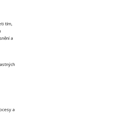
ti tím,
m
snění a
mastných
rocesy a