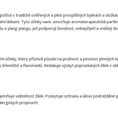
čívá v tradičně ověřených a pleti prospěšných bylinách a složká
ími látkami. Tyto účinky navíc umocňuje aromaterapeutická parf
tu a ylang-ylangu, jež podporují ženskost, sebepřijetí a vnášejí do
cími účinky, který příznivě působí na pružnost a pevnost jemných ka
 křemičité a flavonoidů. Redukuje výskyt popraskaných žilek v obli
zjemňuje viditelnost žilek. Poskytuje ochranu a úlevu podrážděné 
 alergických projevech.