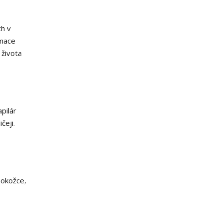
ch v
emace
 života
pilár
čeji.
pokožce,