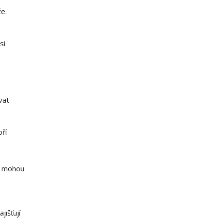
že.
si
vat
oří
e mohou
jišťují