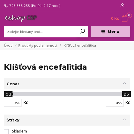
705 635 255
(Po-Pá, 9-17 hod.)
0
0 Kč
Menu
Úvod
Produkty podle nemocí
Klíšťová encefalitida
Klíšťová encefalitida
Cena:
Od
Do
Kč
Kč
Štítky
Skladem