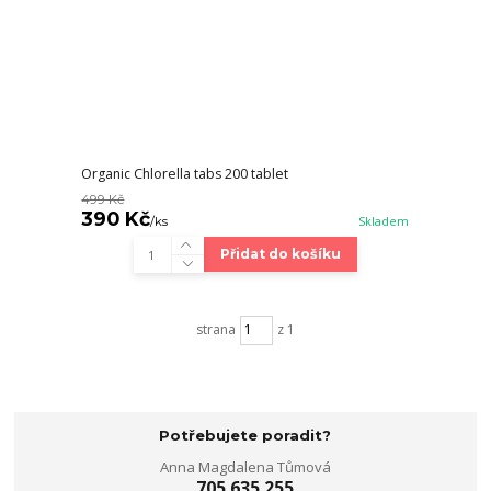
Organic Chlorella tabs 200 tablet
499 Kč
390 Kč
/
ks
Skladem
Přidat do košíku
strana
z 1
Potřebujete poradit?
Anna Magdalena Tůmová
705 635 255