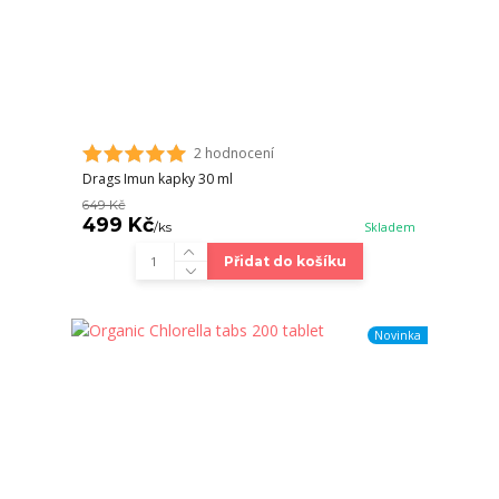
2 hodnocení
Drags Imun kapky 30 ml
649 Kč
499 Kč
/
ks
Skladem
Přidat do košíku
Novinka