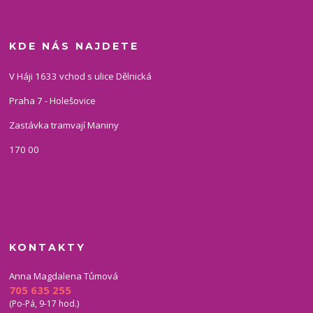
KDE NÁS NAJDETE
V Háji 1633 vchod s ulice Dělnická
Praha 7 - Holešovice
Zastávka tramvají Maniny
170 00
KONTAKTY
Anna Magdalena Tůmová
705 635 255
(Po-Pá, 9-17 hod.)