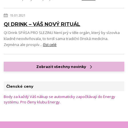
15.01.2021
QI DRINK – VÁŠ NOVÝ RITUÁL
QI Drink SPÁSA PRO SLEZINU Není prý v těle orgán, který by slzovka
kladně neovlivňovala, to tvrdí sama tradiční čínská medicína.
Zejména ale prospív...
číst celé
Zobrazit všechny novinky
Členské ceny
Body za každý Váš nákup se automaticky započítávají do Energy
systému. Pro členy klubu Energy.