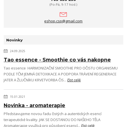
(Po-Pá, 9-17 hod.)
eshop.csp@gmail.com
Novinky
24.09.2025
Tao essence - Smoothie co vás nakopne
Tao essence HARMONIZAČNÍ SMOOTHIE PRO OČISTU ORGANISMU
PODLE TČM JEMNÁ DETOXIKACE A PODPORA TRÁVENÍ REGENERACE
JATER A ŽLUČNÍKU KRVETVORBA ČIS...
číst celé
15.01.2021
Novinka - aromaterapie
Představujeme novou řadu čistých a autentických esencí
terapeutické kvality. JAK SE DOSTANOU DO NAŠEHO TĚLA
Aromaterapie využívá pro působení esencí...
číst celé