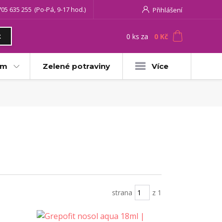
705 635 255
(Po-Pá, 9-17 hod.)
Přihlášení
0
ks
za
0 Kč
t
am
Zelené potraviny
Více
strana
z 1