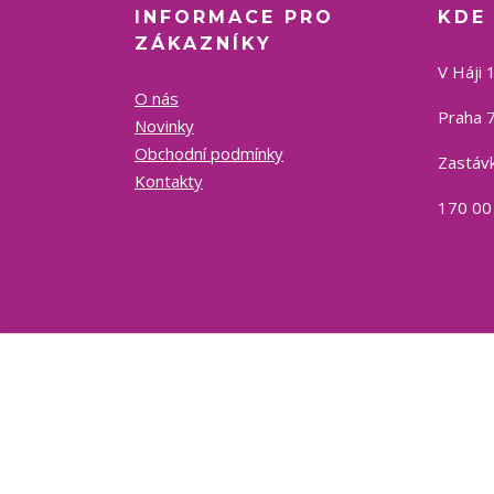
INFORMACE PRO
KDE
ZÁKAZNÍKY
V Háji 
O nás
Praha 7
Novinky
Obchodní podmínky
Zastávk
Kontakty
170 00