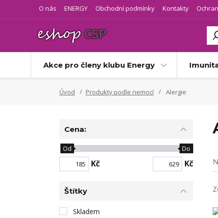
O nás
ENERGY
Obchodní podmínky
Kontakty
Ochran
Akce pro členy klubu Energy
Imunit
Úvod
Produkty podle nemocí
Alergie
Cena:
Od
Do
N
Kč
Kč
Z
Štítky
Skladem