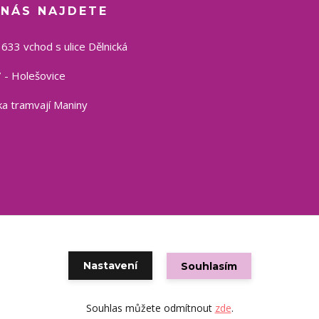
 NÁS NAJDETE
1633 vchod s ulice Dělnická
 - Holešovice
a tramvají Maniny
Copyright © 2021 eshop CSP
Nastavení
Souhlasím
Vytvořeno na
Eshop-rychle.cz
Souhlas můžete odmítnout
zde
.