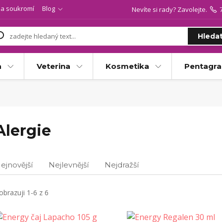
a soukromí
Blog
Nevíte si rady? Zavolejte.
Hleda
a
Veterina
Kosmetika
Pentagr
Alergie
ejnovější
Nejlevnější
Nejdražší
obrazuji 1-6 z 6