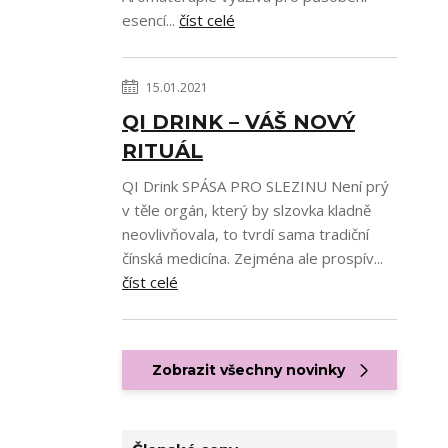
esencí...
číst celé
15.01.2021
QI DRINK – VÁŠ NOVÝ
RITUÁL
QI Drink SPÁSA PRO SLEZINU Není prý
v těle orgán, který by slzovka kladně
neovlivňovala, to tvrdí sama tradiční
čínská medicína. Zejména ale prospív...
číst celé
Zobrazit všechny novinky