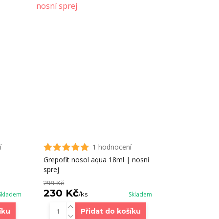
í
1 hodnocení
Grepofit nosol aqua 18ml | nosní
sprej
299 Kč
230 Kč
Skladem
/
ks
Skladem
íku
Přidat do košíku