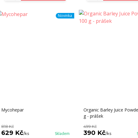
Novinka
Mycohepar
Organic Barley Juice Powde
g - prášek
818 Kč
499 Kč
629 Kč
390 Kč
/
ks
Skladem
/
ks