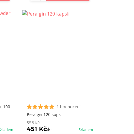
r 100
1 hodnocení
Peralgin 120 kapslí
586 Kč
451 Kč
Skladem
/
ks
Skladem