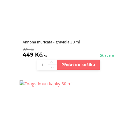
Annona muricata - graviola 30 ml
587 Kč
449 Kč
/
ks
Skladem
Přidat do košíku