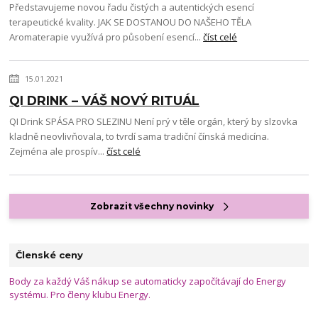
Představujeme novou řadu čistých a autentických esencí
terapeutické kvality. JAK SE DOSTANOU DO NAŠEHO TĚLA
Aromaterapie využívá pro působení esencí...
číst celé
15.01.2021
QI DRINK – VÁŠ NOVÝ RITUÁL
QI Drink SPÁSA PRO SLEZINU Není prý v těle orgán, který by slzovka
kladně neovlivňovala, to tvrdí sama tradiční čínská medicína.
Zejména ale prospív...
číst celé
Zobrazit všechny novinky
Členské ceny
Body za každý Váš nákup se automaticky započítávají do Energy
systému. Pro členy klubu Energy.