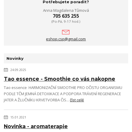
Potřebujete poradit?
Anna Magdalena Tůmová
705 635 255
(Po-Pá, 9-17 hod.)
eshop.csp@gmail.com
Novinky
24.09.2025
Tao essence - Smoothie co vás nakopne
Tao essence HARMONIZAČNÍ SMOOTHIE PRO OČISTU ORGANISMU
PODLE TČM JEMNÁ DETOXIKACE A PODPORA TRÁVENÍ REGENERACE
JATER A ŽLUČNÍKU KRVETVORBA ČIS...
číst celé
15.01.2021
Novinka - aromaterapie