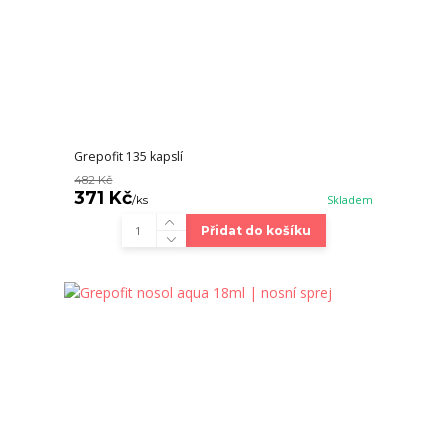
Grepofit 135 kapslí
482 Kč
371 Kč
/
ks
Skladem
Přidat do košíku