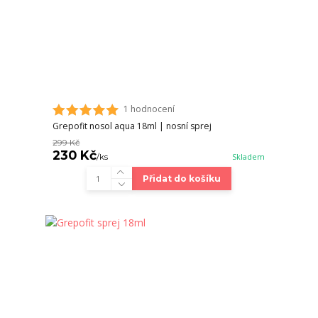
1 hodnocení
Grepofit nosol aqua 18ml | nosní sprej
299 Kč
230 Kč
/
ks
Skladem
Přidat do košíku