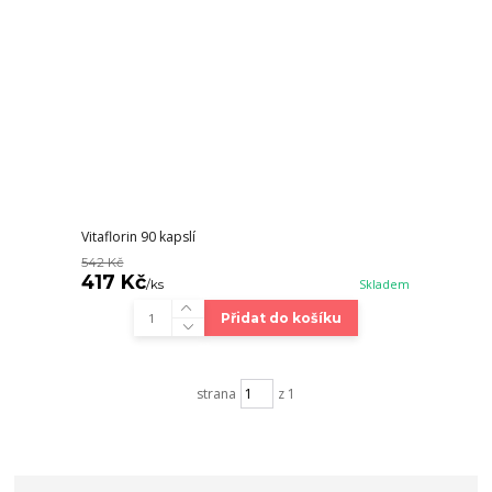
Vitaflorin 90 kapslí
542 Kč
417 Kč
/
ks
Skladem
Přidat do košíku
strana
z 1