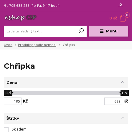
705 635 255
(Po-Pá, 9-17 hod.)
0
0 Kč
Menu
Úvod
Produkty podle nemocí
Chřipka
Chřipka
Cena:
Od
Do
Kč
Kč
Štítky
Skladem