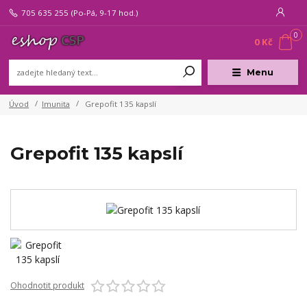
705 635 255
(Po-Pá, 9-17 hod.)
0
0 Kč
Menu
Úvod
Imunita
Grepofit 135 kapslí
Grepofit 135 kapslí
Ohodnotit produkt