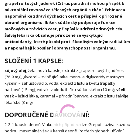
grapefruitových jadérek (Citrus paradisi) mohou přispět k
mikrobiální rovnováze tělesných orgánů a tkání. Echinacea
napomáhá ke zdraví dýchacích cest a přispívá k přirozené
obraně organismu. Ibišek súdánský podporuje funkce
močových a trávicích cest, přispívá k udržení zdravých cév.
Šalvěj lékařská obsahuje přirozeně se vyskytující
antioxidanty, které působí proti škodlivým volným radikálům
a napomáhají k posílení obranyschopnosti organismu.
SLOŽENÍ 1 KAPSLE:
sójový olej
, želatinová kapsle, extrakt z grapefruitových jadérek
(76,9 mg), glycerol – zvlhčující látka, mono- a diglyceridy mastných
kyselin – zahušťovadlo, voda, extrakt z listu a květu třapatky
nachové (15 mg), extrakt z plodu ibišku súdánského (10 mg),
včelí
vosk
– leštící látka, karamel – přirodní barvivo, extrakt z listu šalvěje
lékařské (3 mg).
DOPORUČENÉ DÁVKOVÁNÍ:
2-2-1 kapsle denně. V akutních případech lze Grepofit užívat každou
hodinu, maximálně však 9 kapslí denně. Po třech týdnech užívání