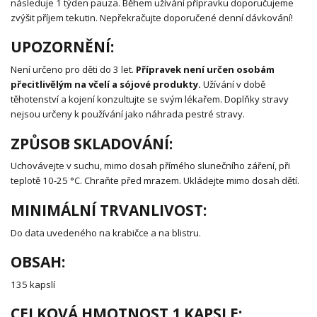
následuje 1 týden pauza. Během užívání přípravku doporučujeme
zvýšit příjem tekutin. Nepřekračujte doporučené denní dávkování!
UPOZORNĚNÍ:
Není určeno pro děti do 3 let.
Přípravek není určen osobám
přecitlivělým na včelí a sójové produkty.
Užívání v době
těhotenství a kojení konzultujte se svým lékařem. Doplňky stravy
nejsou určeny k používání jako náhrada pestré stravy.
ZPŮSOB SKLADOVÁNÍ:
Uchovávejte v suchu, mimo dosah přímého slunečního záření, při
teplotě 10-25 °C. Chraňte před mrazem. Ukládejte mimo dosah dětí.
MINIMÁLNÍ TRVANLIVOST:
Do data uvedeného na krabičce a na blistru.
OBSAH:
135 kapslí
CELKOVÁ HMOTNOST 1 KAPSLE: