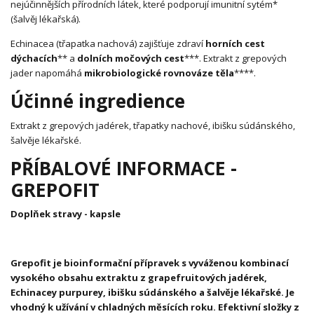
nejúčinnějších přírodních látek, které podporují imunitní sytém*
(šalvěj lékařská).
Echinacea (třapatka nachová) zajišťuje zdraví
horních cest
dýchacích
** a
dolních močových cest
***. Extrakt z grepových
jader napomáhá
mikrobiologické rovnováze těla
****.
Účinné ingredience
Extrakt z grepových jadérek, třapatky nachové, ibišku súdánského,
šalvěje lékařské.
PŘÍBALOVÉ INFORMACE -
GREPOFIT
Doplňek stravy - kapsle
Grepofit je bioinformační přípravek s vyváženou kombinací
vysokého obsahu extraktu z grapefruitových jadérek,
Echinacey purpurey, ibišku súdánského a šalvěje lékařské. Je
vhodný k užívání v chladných měsících roku. Efektivní složky z