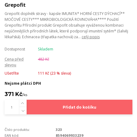
Grepofit
Grepofit doplněk stravy - kapsle IMUNITA* HORNÍ CESTY DÝCHACÍ**
MOČOVÉ CESTY*** MIKROBIOLOGICKÁ ROVNOVÁHA**** Použití
Grepofitu Přírodní produkt Grepofit obsahuje vyváženou kombinaci
nejúčinnějších přírodních látek, které podporují imunitní sytém* (šalvěj
lékařská). Echinacea (třapatka nachová) za...
celý popis
Dostupnost
Skladem
Cena před
482 Kč
slevou
Ušetříte
111 Kč (
23
% sleva)
Nejsme plátci DPH
371 Kč
/
ks
Přidat do košíku
Číslo produktu:
323
EAN kód:
8594069933239