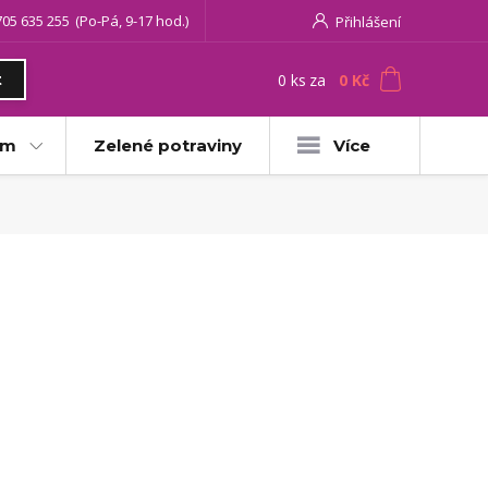
705 635 255
(Po-Pá, 9-17 hod.)
Přihlášení
0
ks
za
0 Kč
t
am
Zelené potraviny
Více