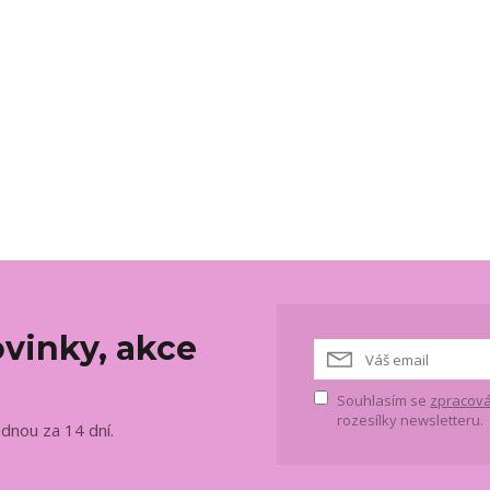
vinky, akce
Souhlasím se
zpracová
rozesílky newsletteru.
ednou za 14 dní.