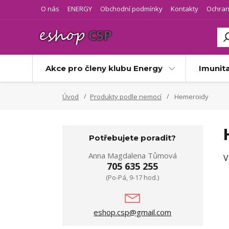
O nás
ENERGY
Obchodní podmínky
Kontakty
Ochran
Akce pro členy klubu Energy
Imunit
Úvod
Produkty podle nemocí
Hemeroidy
Potřebujete poradit?
Anna Magdalena Tůmová
V
705 635 255
(Po-Pá, 9-17 hod.)
eshop.csp@gmail.com