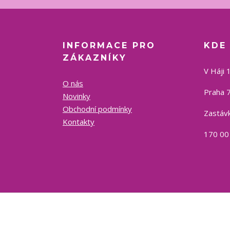
INFORMACE PRO
KDE
ZÁKAZNÍKY
V Háji 
O nás
Praha 7
Novinky
Obchodní podmínky
Zastávk
Kontakty
170 00