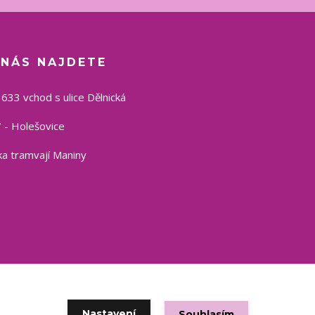
 NÁS NAJDETE
1633 vchod s ulice Dělnická
 - Holešovice
a tramvají Maniny
Copyright © 2021 eshop CSP
Nastavení
Souhlasím