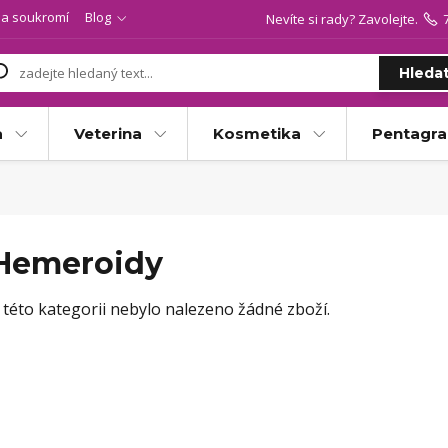
a soukromí
Blog
Nevíte si rady? Zavolejte.
Hleda
a
Veterina
Kosmetika
Pentagr
Hemeroidy
 této kategorii nebylo nalezeno žádné zboží.