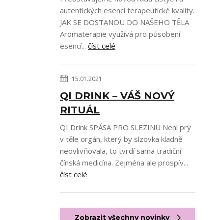
autentických esencí terapeutické kvality.
JAK SE DOSTANOU DO NAŠEHO TĚLA
Aromaterapie využívá pro působení
esencí...
číst celé
15.01.2021
QI DRINK – VÁŠ NOVÝ
RITUÁL
QI Drink SPÁSA PRO SLEZINU Není prý
v těle orgán, který by slzovka kladně
neovlivňovala, to tvrdí sama tradiční
čínská medicína. Zejména ale prospív...
číst celé
Zobrazit všechny novinky