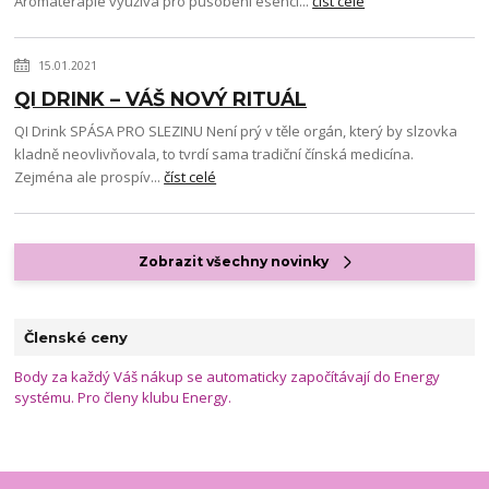
Aromaterapie využívá pro působení esencí...
číst celé
15.01.2021
QI DRINK – VÁŠ NOVÝ RITUÁL
QI Drink SPÁSA PRO SLEZINU Není prý v těle orgán, který by slzovka
kladně neovlivňovala, to tvrdí sama tradiční čínská medicína.
Zejména ale prospív...
číst celé
Zobrazit všechny novinky
Členské ceny
Body za každý Váš nákup se automaticky započítávají do Energy
systému. Pro členy klubu Energy.