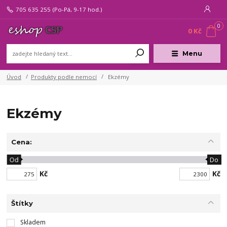
705 635 255
(Po-Pá, 9-17 hod.)
0
0 Kč
Menu
Úvod
Produkty podle nemocí
Ekzémy
Ekzémy
Cena:
Od
Do
Kč
Kč
Štítky
Skladem