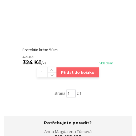
Protektin krém 50 ml
421 Kč
324 Kč
/
ks
Skladem
Přidat do košíku
strana
z 1
Potřebujete poradit?
Anna Magdalena Tůmová