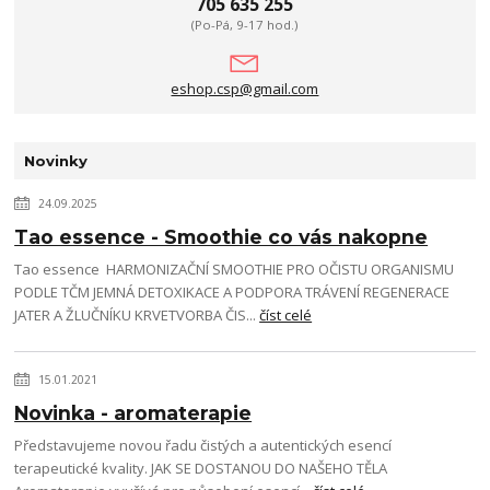
705 635 255
(Po-Pá, 9-17 hod.)
eshop.csp@gmail.com
Novinky
24.09.2025
Tao essence - Smoothie co vás nakopne
Tao essence HARMONIZAČNÍ SMOOTHIE PRO OČISTU ORGANISMU
PODLE TČM JEMNÁ DETOXIKACE A PODPORA TRÁVENÍ REGENERACE
JATER A ŽLUČNÍKU KRVETVORBA ČIS...
číst celé
15.01.2021
Novinka - aromaterapie
Představujeme novou řadu čistých a autentických esencí
terapeutické kvality. JAK SE DOSTANOU DO NAŠEHO TĚLA