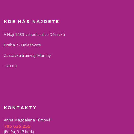
KDE NÁS NAJDETE
V Háji 1633 vchod s ulice Dělnická
Praha 7 - Holešovice
Zastávka tramvají Maniny
170 00
KONTAKTY
Anna Magdalena Tůmová
705 635 255
(Po-Pá, 9-17 hod.)