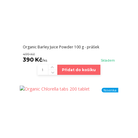
Organic Barley Juice Powder 100 g - prášek
499 Kč
390 Kč
/
ks
Skladem
Přidat do košíku
Novinka