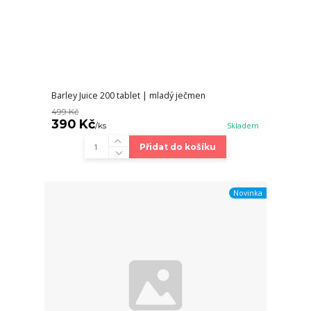
Barley Juice 200 tablet | mladý ječmen
499 Kč
390 Kč
/
ks
Skladem
Přidat do košíku
Novinka