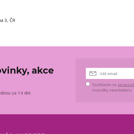
ha 3, ČR
vinky, akce
Souhlasím se
zpracová
rozesílky newsletteru.
ednou za 14 dní.