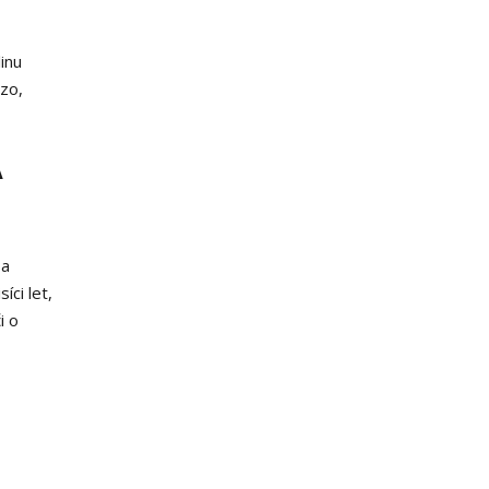
inu
ezo,
A
 a
íci let,
i o