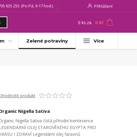
705 635 255
(Po-Pá, 9-17 hod.)
Přihlášení
0
ks
za
0 Kč
t
am
Zelené potraviny
Více
Ohodnotit produkt
Organic Nigella Sativa
Organic Nigella Sativa čistá přírodní kvintesence
LEGENDÁRNÍ OLEJ STAROVĚKÉHO EGYPTA PRO
KRÁSU I ZDRAVÍ Legendární olej faraonů