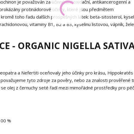
chinon je považován za účinné antioxidační, antikancerogenní a
y prokázány protinádorové účinky, které jsou předmětem
romě toho řadu dalších prospěšných látek: beta-sitosterol, kysel
rachidonovou, vitaminy B1, B2 a B3, kyselinu listovou, vápník, žel
E - ORGANIC NIGELLA SATIV
eopatra a Nefertiti oceňovaly jeho účinky pro krásu, Hippokratés
ž považujeme tyto zdroje za pověry, nebo za znalosti prověřené tis
 se olej z černuchy seté řadí mezi mimořádné prostředky pro péč
 100 %