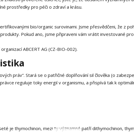
né prostředky pro péči o zdraví a krásu.
rtifikovanými bio/organic surovinami. Jsme přesvědčeni, že z po
ší produkty. Pokud ano, jsme připraveni vám vrátit investované pr
ní organizací ABCERT AG (CZ-BIO-002).
istika
ých práv“. Stará se o patřičné doplňování sil člověka (o zabezpe
rávce reguluje toky energií v organismu, a přispívá tak k optimá
seté je thymochinon, mezi ty významné patří dithymochinon, thym