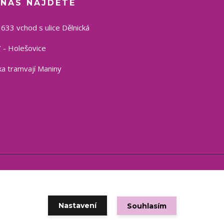
 NÁS NAJDETE
1633 vchod s ulice Dělnická
 - Holešovice
a tramvají Maniny
Copyright © 2021 eshop CSP
Vytvořeno na
Eshop-rychle.cz
Nastavení
Souhlasím