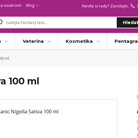
a soukromí
Blog
Nevíte si rady? Zavolejte.
Hleda
a
Veterina
Kosmetika
Pentagr
00 ml
va 100 ml