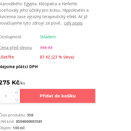
starověkého Egypta. Kleopatra a Nefertiti
oceňovaly jeho účinky pro krásu, Hippokratés a
Avicenna zase výrazný terapeutický efekt. Ať již
považujeme tyto zdroje za pově...
celý popis
Dostupnost
Skladem
Cena před slevou
358 Kč
Ušetříte
83 Kč (
23
% sleva)
Nejsme plátci DPH
275 Kč
/
ks
Přidat do košíku
Číslo produktu:
358
EAN kód:
8594069933581
Objem:
100 ml