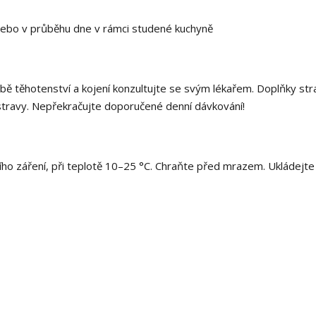
 nebo v průběhu dne v rámci studené kuchyně
obě těhotenství a kojení konzultujte se svým lékařem. Doplňky str
stravy. Nepřekračujte doporučené denní dávkování!
ího záření, při teplotě 10–25 °C. Chraňte před mrazem. Ukládejt