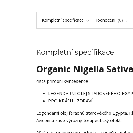
Kompletní specifikace
Hodnocení
0
Kompletní specifikace
Organic Nigella Sativ
čistá přírodní kvintesence
LEGENDÁRNÍ OLEJ STAROVĚKÉHO EGY
PRO KRÁSU I ZDRAVÍ
Legendární olej faraonů starověkého Egypta. Kl
Avicenna zase výrazný terapeutický efekt.
Ať již považujeme tyto zdroje za pověry, nebo z