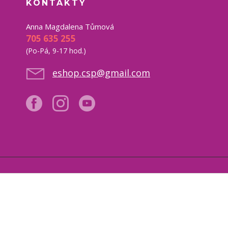
KONTAKTY
Anna Magdalena Tůmová
705 635 255
(Po-Pá, 9-17 hod.)
eshop.csp@gmail.com