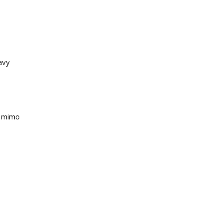
avy
e mimo