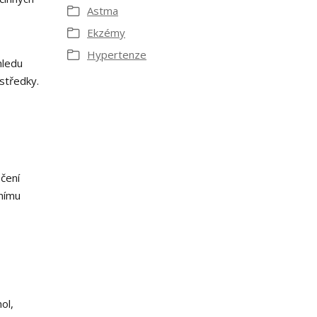
Astma
Ekzémy
Hypertenze
hledu
ostředky.
čení
lnímu
ol,