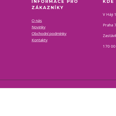
INFORMACE PRO
KDE
ZÁKAZNÍKY
V Háji 
O nás
Praha 7
Novinky
Obchodní podmínky
Zastávk
Kontakty
170 00