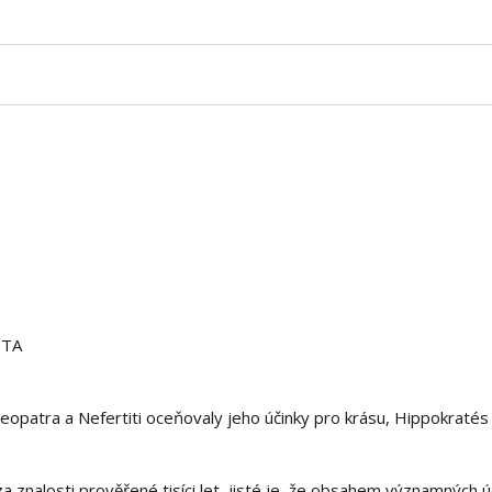
a
PTA
eopatra a Nefertiti oceňovaly jeho účinky pro krásu, Hippokratés
a znalosti prověřené tisíci let, jisté je, že obsahem významných 