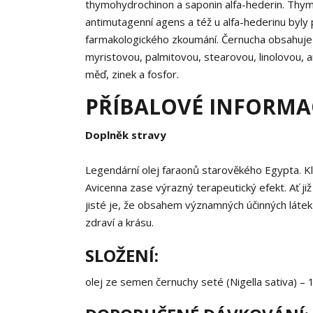
thymohydrochinon a saponin alfa-hederin. Thymo
antimutagenní agens a též u alfa-hederinu byl
farmakologického zkoumání. Černucha obsahuje k
myristovou, palmitovou, stearovou, linolovou, a
měď, zinek a fosfor.
PŘÍBALOVÉ INFORMAC
Doplněk stravy
Legendární olej faraonů starověkého Egypta. Kl
Avicenna zase výrazný terapeutický efekt. Ať ji
jisté je, že obsahem významných účinných látek
zdraví a krásu.
SLOŽENÍ:
olej ze semen černuchy seté (Nigella sativa) –