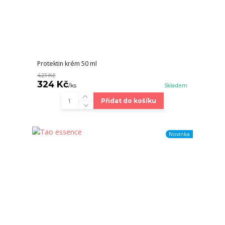
Protektin krém 50 ml
421 Kč
324 Kč
/
ks
Skladem
Přidat do košíku
Novinka