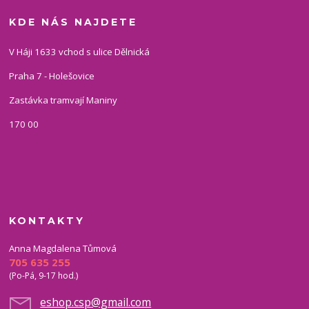
KDE NÁS NAJDETE
V Háji 1633 vchod s ulice Dělnická
Praha 7 - Holešovice
Zastávka tramvají Maniny
170 00
KONTAKTY
Anna Magdalena Tůmová
705 635 255
(Po-Pá, 9-17 hod.)
eshop.csp@gmail.com