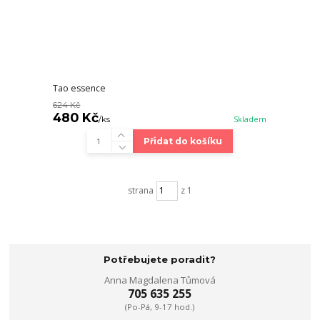
Tao essence
624 Kč
480 Kč
/
ks
Skladem
Přidat do košíku
strana
z 1
Potřebujete poradit?
Anna Magdalena Tůmová
705 635 255
(Po-Pá, 9-17 hod.)