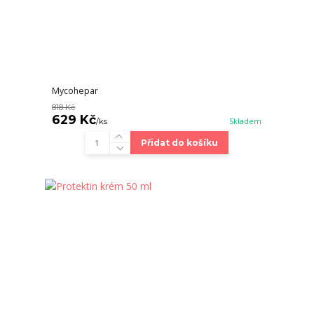
Mycohepar
818 Kč
629 Kč
/
ks
Skladem
Přidat do košíku