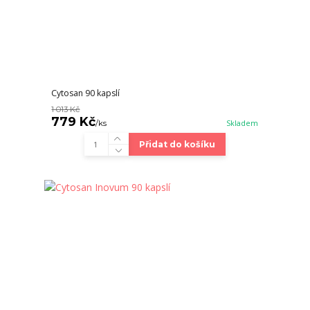
Cytosan 90 kapslí
1 013 Kč
779 Kč
/
ks
Skladem
Přidat do košíku