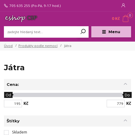
705 635 255
(Po-Pá, 9-17 hod.)
0
0 Kč
Menu
Úvod
Produkty podle nemocí
Játra
Játra
Cena:
Od
Do
Kč
Kč
Štítky
Skladem