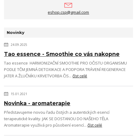
eshop.csp@gmail.com
Novinky
24.09.2025
Tao essence - Smoothie co vás nakopne
Tao essence HARMONIZAČNÍ SMOOTHIE PRO OČISTU ORGANISMU
PODLE TČM JEMNÁ DETOXIKACE A PODPORA TRÁVENÍ REGENERACE
JATER A ŽLUČNÍKU KRVETVORBA ČIS...
číst celé
15.01.2021
Novinka - aromaterapie
Představujeme novou řadu čistých a autentických esencí
terapeutické kvality. JAK SE DOSTANOU DO NAŠEHO TĚLA
Aromaterapie využívá pro působení esencí...
číst celé