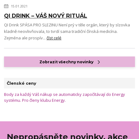
15.01.2021
QI DRINK – VÁŠ NOVÝ RITUÁL
QI Drink SPÁSA PRO SLEZINU Není prý v těle orgán, který by slzovka
kladně neovlivňovala, to tvrdí sama tradiční čínská medicína.
Zejména ale prospív...
číst celé
Zobrazit všechny novinky
Členské ceny
Body za každý Váš nákup se automaticky započítávají do Energy
systému. Pro členy klubu Energy.
Nepropásněte novinky, akce