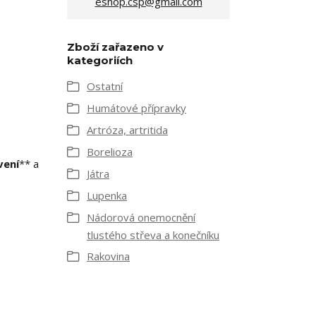
eshop.csp@gmail.com
Zboží zařazeno v
kategoriích
Ostatní
Humátové přípravky
Artróza, artritida
Borelioza
vení
** a
Játra
Lupenka
Nádorová onemocnění
tlustého střeva a konečníku
Rakovina