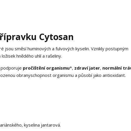
řípravku Cytosan
é jsou směsí huminových a fulvových kyselin. Vznikly postupným
ložisek hnědého uhlí a rašeliny.
in podporuje
pročištění organismu
*,
zdraví jater
,
normální trá
řirozenou obranyschopnost organismu a působí jako antioxidant.
riánského, kyselina jantarová.