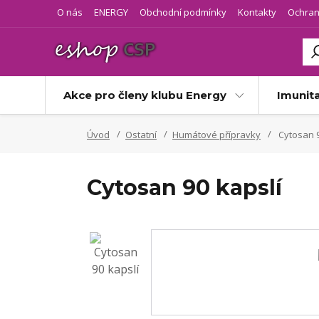
O nás
ENERGY
Obchodní podmínky
Kontakty
Ochran
Akce pro členy klubu Energy
Imunit
Úvod
Ostatní
Humátové přípravky
Cytosan 9
Cytosan 90 kapslí