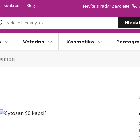
a soukromí
Blog
Nevíte si rady? Zavolejte.
Hleda
a
Veterina
Kosmetika
Pentagr
0 kapslí