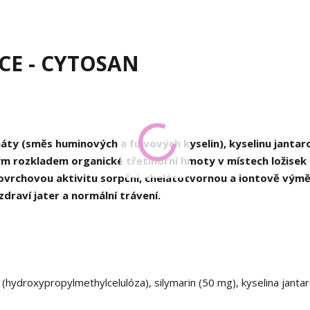
CE - CYTOSAN
áty (směs huminových a fulvových kyselin), kyselinu jantar
ým rozkladem organické třetihorní hmoty v místech ložisek
 povrchovou aktivitu sorpční, chelátotvornou a iontově vým
draví jater a normální trávení.
 (hydroxypropylmethylcelulóza), silymarin (50 mg), kyselina janta