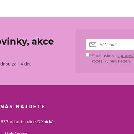
vinky, akce
Souhlasím se
zpracová
rozesílky newsletteru.
ednou za 14 dní.
 NÁS NAJDETE
1633 vchod s ulice Dělnická
 - Holešovice