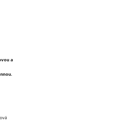
ovou a
ěnnou.
rová