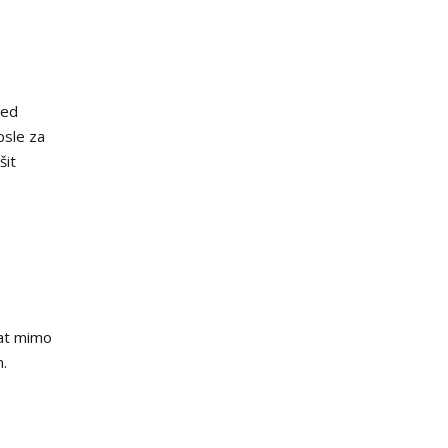
řed
psle za
šit
dat mimo
.