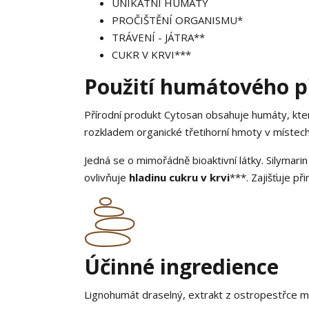
UNIKÁTNÍ HUMÁTY
PROČIŠTĚNÍ ORGANISMU*
TRÁVENÍ - JÁTRA**
CUKR V KRVI***
Použití humátového p
Přírodní produkt Cytosan obsahuje humáty, kter
rozkladem organické třetihorní hmoty v místech 
Jedná se o mimořádně bioaktivní látky. Silymar
ovlivňuje
hladinu cukru v krvi
***. Zajišťuje p
Účinné ingredience
Lignohumát draselný, extrakt z ostropestřce ma