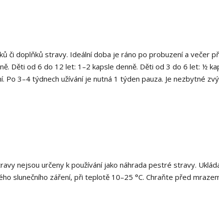
ků či doplňků stravy. Ideální doba je ráno po probuzení a večer p
ně. Děti od 6 do 12 let: 1–2 kapsle denně. Děti od 3 do 6 let: ½ ka
 Po 3–4 týdnech užívání je nutná 1 týden pauza. Je nezbytné zvý
stravy nejsou určeny k používání jako náhrada pestré stravy. Uklá
ého slunečního záření, při teplotě 10–25 °C. Chraňte před mrazem