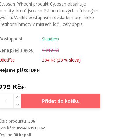
Cytosan Přírodní produkt Cytosan obsahuje
humáty, které jsou směsí huminových a fulvových
kyselin. Vznikly postupným rozkladem organické
třetihorní hmoty v místech lož...
celý popis
Dostupnost
Skladem
Cena před slevou
1 013 Kč
Ušetříte
234 Kč (
23
% sleva)
Nejsme plátci DPH
779 Kč
/
ks
Přidat do košíku
Číslo produktu:
306
EAN kód:
8594069933062
Objem:
90 kapslí