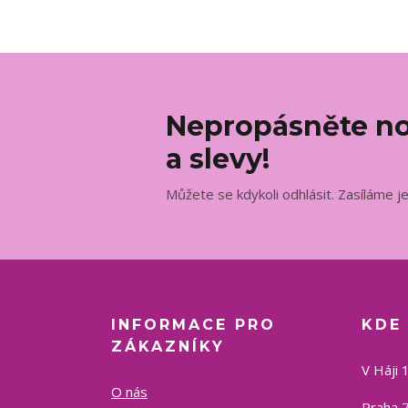
Nepropásněte no
a slevy!
Můžete se kdykoli odhlásit. Zasíláme j
INFORMACE PRO
KDE
ZÁKAZNÍKY
V Háji 
O nás
Praha 7