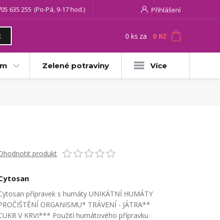
705 635 255
(Po-Pá, 9-17 hod.)
Přihlášení
0
ks
za
0 Kč
t
am
Zelené potraviny
Více
Ohodnotit produkt
Cytosan
Cytosan přípravek s humáty UNIKÁTNÍ HUMÁTY
PROČIŠTĚNÍ ORGANISMU* TRÁVENÍ - JÁTRA**
CUKR V KRVI*** Použití humátového přípravku