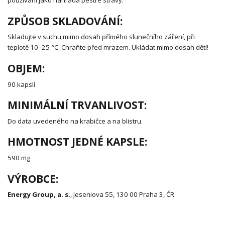
používání jako náhrada pestré stravy.
ZPŮSOB SKLADOVÁNÍ:
Skladujte v suchu,mimo dosah přímého slunečního záření, při
teplotě 10–25 °C. Chraňte před mrazem. Ukládat mimo dosah dětí!
OBJEM:
90 kapslí
MINIMÁLNÍ TRVANLIVOST:
Do data uvedeného na krabičce a na blistru.
HMOTNOST JEDNÉ KAPSLE:
590 mg
VÝROBCE:
Energy Group, a. s.
, Jeseniova 55, 130 00 Praha 3, ČR