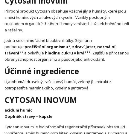
Cytosan Inovum
Přírodní produkt Cytosan obsahuje vzácné jíly a humáty, které jsou
směsí huminových a fulvových kyselin. Vznikly postupným
rozkladem organické třetihorní hmoty v místech ložisek hnědého uhlí
a rašeliny.
Jedná se o mimořádně bioaktivní látky. Silymarin
podporuje
pročištění organismu
*,
zdraví jater
,
normální
trávení
** a ovlivňuje
hladinu cukru v krvi
***. Zajišťuje přirozenou
obranyschopnost organismu a působí jako antioxidant.
Účinné ingredience
Lignohumát draselný, rašelinový humát, zelený jíl, extrakt z
ostropestřce mariánského, kyselina jantarová.
CYTOSAN INOVUM
acidum humic
Doplněk stravy – kapsle
Cytosan Inovum je bioinformační regenerační přípravek obsahující
vyváženou směs huminových látek, kyselinu jantarovou, silymarin a