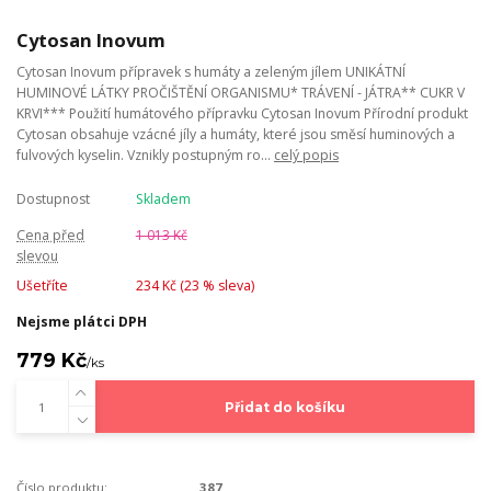
Cytosan Inovum
Cytosan Inovum přípravek s humáty a zeleným jílem UNIKÁTNÍ
HUMINOVÉ LÁTKY PROČIŠTĚNÍ ORGANISMU* TRÁVENÍ - JÁTRA** CUKR V
KRVI*** Použití humátového přípravku Cytosan Inovum Přírodní produkt
Cytosan obsahuje vzácné jíly a humáty, které jsou směsí huminových a
fulvových kyselin. Vznikly postupným ro...
celý popis
Dostupnost
Skladem
Cena před
1 013 Kč
slevou
Ušetříte
234 Kč (
23
% sleva)
Nejsme plátci DPH
779 Kč
/
ks
Přidat do košíku
Číslo produktu:
387