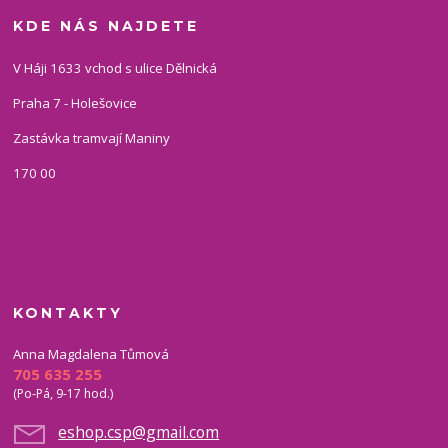
KDE NÁS NAJDETE
V Háji 1633 vchod s ulice Dělnická
Praha 7 - Holešovice
Zastávka tramvají Maniny
170 00
KONTAKTY
Anna Magdalena Tůmová
705 635 255
(Po-Pá, 9-17 hod.)
eshop.csp@gmail.com