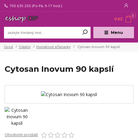
705 635 255
(Po-Pá, 9-17 hod.)
0
0 Kč
Menu
Úvod
Ostatní
Humátové přípravky
Cytosan Inovum 90 kapslí
Cytosan Inovum 90 kapslí
Ohodnotit produkt