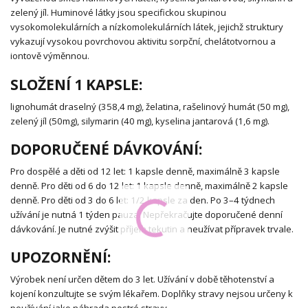
zelený jíl. Huminové látky jsou specifickou skupinou
vysokomolekulárních a nízkomolekulárních látek, jejichž struktury
vykazují vysokou povrchovou aktivitu sorpční, chelátotvornou a
iontově výměnnou.
SLOŽENÍ 1 KAPSLE:
lignohumát draselný (358,4 mg), želatina, rašelinový humát (50 mg),
zelený jíl (50mg), silymarin (40 mg), kyselina jantarová (1,6 mg).
DOPORUČENÉ DÁVKOVÁNÍ:
Pro dospělé a děti od 12 let: 1 kapsle denně, maximálně 3 kapsle
denně. Pro děti od 6 do 12 let: 1 kapsle denně, maximálně 2 kapsle
denně. Pro děti od 3 do 6 let: 1/2 kapsle za den. Po 3–4 týdnech
užívání je nutná 1 týden pauza. Nepřekračujte doporučené denní
dávkování. Je nutné zvýšit příjem tekutin a neužívat přípravek trvale.
UPOZORNĚNÍ:
Výrobek není určen dětem do 3 let. Užívání v době těhotenství a
kojení konzultujte se svým lékařem. Doplňky stravy nejsou určeny k