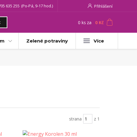
705 635 255
(Po-Pá, 9-17 hod.)
Přihlášení
0
ks
za
0 Kč
t
am
Zelené potraviny
Více
strana
z 1