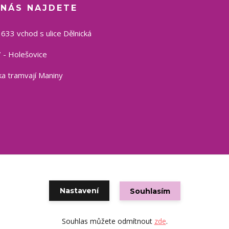
 NÁS NAJDETE
1633 vchod s ulice Dělnická
 - Holešovice
a tramvají Maniny
Copyright © 2021 eshop CSP
Nastavení
Souhlasím
Vytvořeno na
Eshop-rychle.cz
Souhlas můžete odmítnout
zde
.