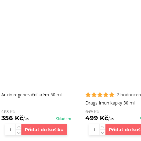
Artrin regenerační krém 50 ml
2 hodnocen
Drags Imun kapky 30 ml
463 Kč
649 Kč
356 Kč
499 Kč
/
ks
Skladem
/
ks
Přidat do košíku
Přidat do koš