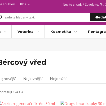
a soukromí
Blog
Nevíte si rady? Zavolejte.
Hleda
a
Veterina
Kosmetika
Pentagr
Bércový vřed
ejnovější
Nejlevnější
Nejdražší
obrazuji 1-4 z 4