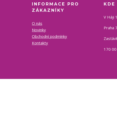
INFORMACE PRO
KDE
ZÁKAZNÍKY
V Háji 
O nás
Praha 7
Novinky
Obchodní podmínky
Zastávk
Kontakty
170 00