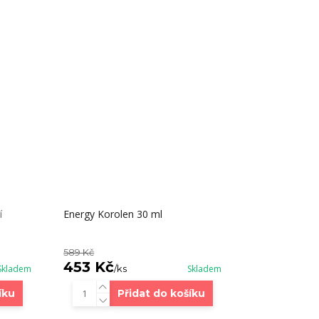
í
Energy Korolen 30 ml
589 Kč
453 Kč
Skladem
/
ks
Skladem
íku
Přidat do košíku