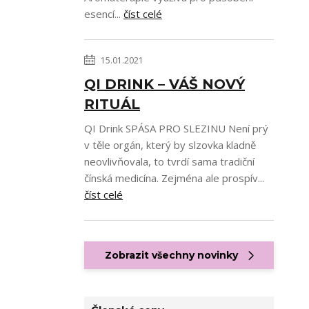
esencí...
číst celé
15.01.2021
QI DRINK – VÁŠ NOVÝ
RITUÁL
QI Drink SPÁSA PRO SLEZINU Není prý
v těle orgán, který by slzovka kladně
neovlivňovala, to tvrdí sama tradiční
čínská medicína. Zejména ale prospív...
číst celé
Zobrazit všechny novinky