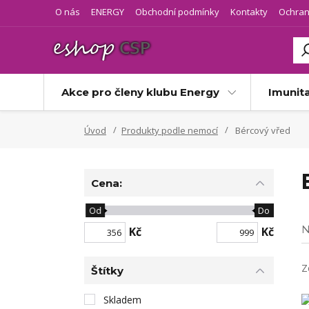
O nás
ENERGY
Obchodní podmínky
Kontakty
Ochran
Akce pro členy klubu Energy
Imunit
Úvod
Produkty podle nemocí
Bércový vřed
Cena:
Od
Do
N
Kč
Kč
Z
Štítky
Skladem