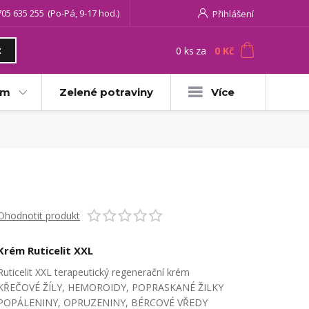
705 635 255
(Po-Pá, 9-17 hod.)
Přihlášení
0
ks
za
0 Kč
t
am
Zelené potraviny
Více
Ohodnotit produkt
Krém Ruticelit XXL
Ruticelit XXL terapeutický regenerační krém
KŘEČOVÉ ŽÍLY, HEMOROIDY, POPRASKANÉ ŽILKY
POPÁLENINY, OPRUZENINY, BÉRCOVÉ VŘEDY