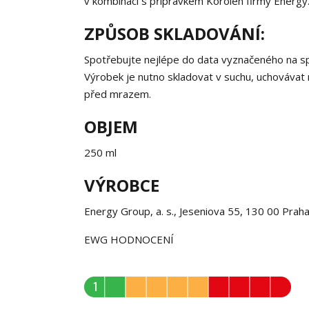
v kombinaci s přípravkem Korolen firmy Energy. 
ZPŮSOB SKLADOVÁNÍ:
Spotřebujte nejlépe do data vyznačeného na spo
Výrobek je nutno skladovat v suchu, uchovávat 
před mrazem.
OBJEM
250 ml
VÝROBCE
Energy Group, a. s., Jeseniova 55, 130 00 Prah
EWG HODNOCENÍ