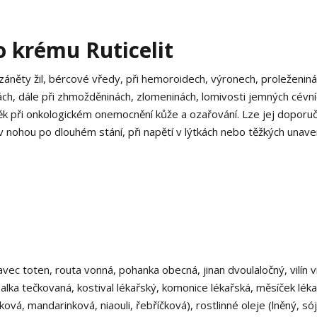
o krému Ruticelit
záněty žil, bércové vředy, při hemoroidech, výronech, proleženinác
h, dále při zhmožděninách, zlomeninách, lomivosti jemných cévní
plněk při onkologickém onemocnění kůže a ozařování. Lze jej doporuči
nohou po dlouhém stání, při napětí v lýtkách nebo těžkých unav
vavec toten, routa vonná, pohanka obecná, jinan dvoulaločný, vilín v
ezalka tečkovaná, kostival lékařský, komonice lékařská, měsíček léka
rková, mandarinková, niaouli, řebříčková), rostlinné oleje (lněný, só