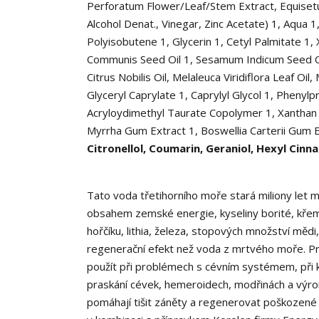
Perforatum Flower/Leaf/Stem Extract, Equisetu
Alcohol Denat., Vinegar, Zinc Acetate)
1
, Aqua
1
Polyisobutene
1
, Glycerin
1
, Cetyl Palmitate
1
, 
Communis Seed Oil
1
, Sesamum Indicum Seed 
Citrus Nobilis Oil, Melaleuca Viridiflora Leaf Oi
Glyceryl Caprylate
1
, Caprylyl Glycol
1
, Phenylp
Acryloydimethyl Taurate Copolymer
1
, Xantha
Myrrha Gum Extract
1
, Boswellia Carterii Gum 
Citronellol, Coumarin, Geraniol, Hexyl Cinn
Tato voda třetihorního moře stará miliony let m
obsahem zemské energie, kyseliny borité, křemičit
hořčíku, lithia, železa, stopových množství mědi,
regenerační efekt než voda z mrtvého moře. Pro v
použít při problémech s cévním systémem, při k
praskání cévek, hemeroidech, modřinách a výro
pomáhají tišit záněty a regenerovat poškozené 