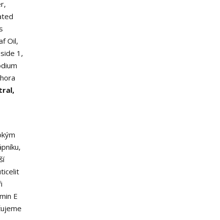
r,
ated
s
f Oil,
oside
1
,
odium
hora
tral,
sokým
ápníku,
ší
icelit
i
amin E
učujeme