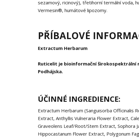
sezamový, ricinový), třetihorní termální voda, 
Vermesin®, humátové lipozomy.
PŘÍBALOVÉ INFORMAC
Extractum Herbarum
Ruticelit je bioinformační širokospektráln
Podhájska.
ÚČINNÉ INGREDIENCE:
Extractum Herbarum (Sanguisorba Officinalis Roo
Extract, Anthyllis Vulneraria Flower Extract, Ca
Graveolens Leaf/Root/Stem Extract, Sophora Ja
Hippocastanum Flower Extract, Polygonum Fago