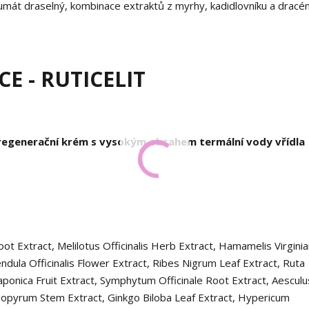
humát draselný, kombinace extraktů z myrhy, kadidlovníku a dracé
E - RUTICELIT
í regenerační krém s vysokým obsahem termální vody vřídla
t Extract, Melilotus Officinalis Herb Extract, Hamamelis Virgini
lendula Officinalis Flower Extract, Ribes Nigrum Leaf Extract, Ruta
ponica Fruit Extract, Symphytum Officinale Root Extract, Aesculu
pyrum Stem Extract, Ginkgo Biloba Leaf Extract, Hypericum