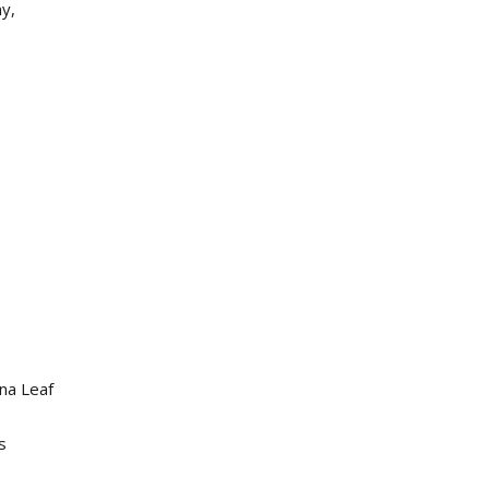
ny,
ana Leaf
s