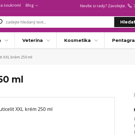
a soukromí
Blog
Nevíte si rady? Zavolejte.
Hleda
a
Veterina
Kosmetika
Pentagr
it XXL krém 250 ml
50 ml