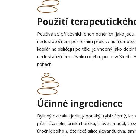
Použití terapeutickéh
Používá se při cévních onemocněních, jako jsou 
nedostatečném periferním prokrvení, trombózác
kapilár na obličeji i po těle. Je vhodný jako do
nedostatečném cévním oběhu, pro osvěžení cév 
nohách.
Účinné ingredience
Bylinný extrakt (jerlín japonský, rybíz černý, kr
přeslička rolní, arnika horská, jírovec maďal, tř
úročník bolhoj), éterické silice (levandulová, sm