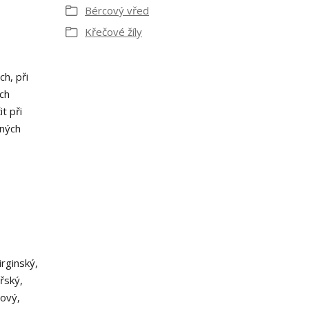
Bércový vřed
Křečové žíly
h, při
ch
t při
ených
irginský,
řský,
jový,