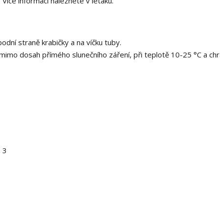
Více informací naleznete v letáku.
dní straně krabičky a na víčku tuby.
mimo dosah přímého slunečního záření, při teplotě 10-25 °C a chr
a 3