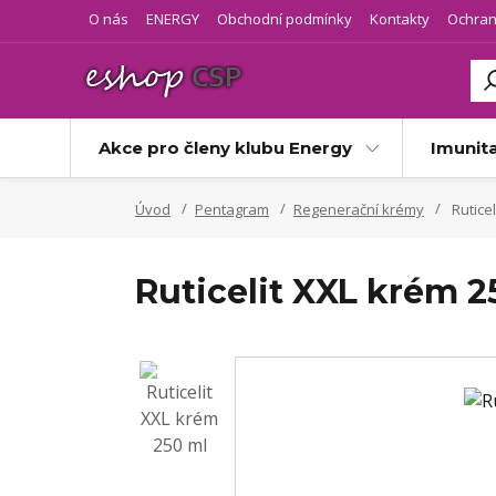
O nás
ENERGY
Obchodní podmínky
Kontakty
Ochran
Akce pro členy klubu Energy
Imunit
Úvod
Pentagram
Regenerační krémy
Ruticel
Ruticelit XXL krém 2