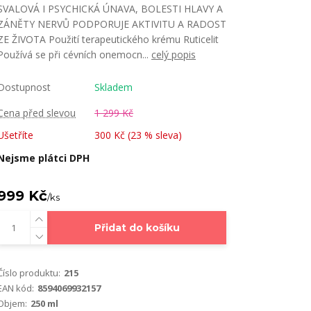
SVALOVÁ I PSYCHICKÁ ÚNAVA, BOLESTI HLAVY A
ZÁNĚTY NERVŮ PODPORUJE AKTIVITU A RADOST
ZE ŽIVOTA Použití terapeutického krému Ruticelit
Používá se při cévních onemocn...
celý popis
Dostupnost
Skladem
Cena před slevou
1 299 Kč
Ušetříte
300 Kč (
23
% sleva)
Nejsme plátci DPH
999 Kč
/
ks
Přidat do košíku
Číslo produktu:
215
EAN kód:
8594069932157
Objem:
250 ml