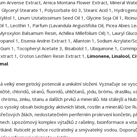
m Arvense Extract, Arnica Montana Flower Extract, Mineral Wate
, Glyceryl Stearate
1
, Polysorbate 60
3
, Stearic Acid
1
, Hydrogen
Xylitol
1
, Linum Usitatissimum Seed Oil
1
, Glycine Soja Oil
1
, Ricinu
Oil
1
, Lecithin
1
, Parfum (Lavandula Angustifolia Oil, Picea Abies Lea
l, Myroxylon Balsamum Resin, Achillea Millefolium Oil)
1
, Lauryl Gluc
ropanol
1
, Eisenia Andrei Extract
1
, Allantoin
1
, Sodium Acrylate/S
n Gum
1
, Tocopheryl Acetate
3
, Bisabolol
1
, Ubiquinone
1
, Commip
Extract
1
, Croton Lechleri Resin Extract
1
,
Limonene, Linalool, Ci
amal
.
á velký energetický potenciál a unikátní složení. Vyznačuje se vy
é, chloridů, síranů, fluoridů, uhličitanů, jódu, brómu, draslíku, v
 chrómu, zinku, titanu a dalších prvků a minerálů. Má stálejší a hlub
ysoký obsah biologicky aktivních látek, rostlin a minerálů lze Rut
řečových žilách, nedostatečném periferním prokrvení končetin, př
nech. Lipozómový komplex výtažků z rašeliny, bioinformace a vit
tkáně. Ruticelit je lehce roztíratelný a smývatelný vodou. Dopor