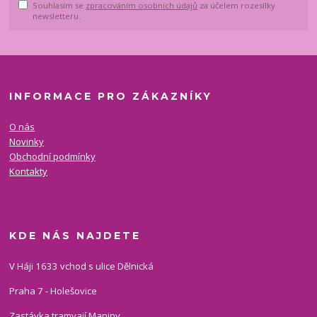
Souhlasím se
zpracováním osobních údajů
za účelem rozesílky
newsletteru.
INFORMACE PRO ZÁKAZNÍKY
O nás
Novinky
Obchodní podmínky
Kontakty
KDE NÁS NAJDETE
V Háji 1633 vchod s ulice Dělnická
Praha 7 - Holešovice
Zastávka tramvají Maniny