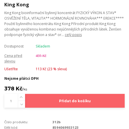
King Kong
King Kong bioinformační bylinný koncentrát FYZICKÝ VÝKON A STAV*
OSVĚŽENÍ TĚLA, VITALITA** HORMONÁLNÍ ROVNOVÁHA*** EREKCE****
Použití bylinného koncentrátu King Kong Přírodní produkt King Kong
obsahuje vyváženou kombinaci nejúčinnějších přírodních látek. Ženšen
podporuje fyzický výkon a stav* or...
celý popis
Dostupnost
Skladem
Cena před
491 Kč
slevou
Ušetříte
113 Kč (
23
% sleva)
Nejsme plátci DPH
378 Kč
/
ks
Přidat do košíku
Číslo produktu:
312b
EAN kód:
8594069933123