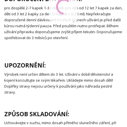
pro dospělé 2-7 kapek 1-3x denně, pro děti od 12 let 7 kapek za den,
děti od 3 let 2 kapky za den (7 kapek = 0,35 ml). Nepřekračujte
doporučené denní dávkování! Po třech týdnech užívání je před další
kúrou nutná týdenní pauza. Před použitím nutno protřepat. Během
užívání připravku doporučujeme zvýšit příjem tekutin. Doporučujeme
spotřebovat do 3 měsíců po otevření.
UPOZORNĚNÍ:
Výrobek není určen dětem do 3 let. Užívání v době těhotenství a
kojení konzultujte se svým lékařem. Ukládejte mimo dosah dětí!
Doplňky stravy nejsou určeny k používání jako náhrada pestré
stravy.
ZPŮSOB SKLADOVÁNÍ:
Uchovávejte v suchu, mimo dosah přímého slunečního záření, při