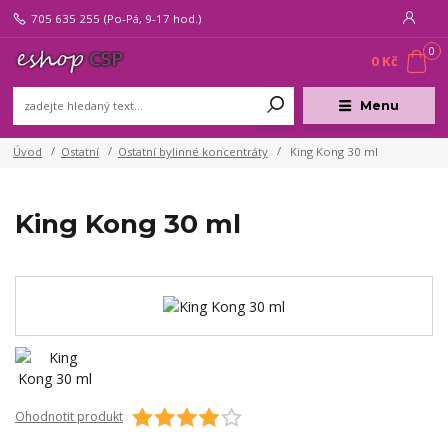
705 635 255
(Po-Pá, 9-17 hod.)
0
0 Kč
Menu
Úvod
Ostatní
Ostatní bylinné koncentráty
King Kong 30 ml
King Kong 30 ml
Ohodnotit produkt