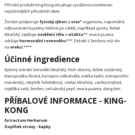
Přírodní produkt King Kong obsahuje vyváženou kombinaci
nejúčinnějších přírodních látek.
Ženšen podporuje
fyzický výkon
a
stav
* organismu, napomáhá
odbourávání kyseliny mléčné po zátěži, například sportu. Ibišek
lékařský zajišťuje
osvěžení těla
a
vitalitu
**, muira puama
udržuje
hormonální rovnováhu
***. Extrakt z ženšenu má vliv
na
erekci
.****
Účinné ingredience
Bylinný extrakt: benedikt lékařský, hloh obecný, ibišek súdánský,
klanopraška čínská, konopice velkokvětá, máčka ladní, ostropestřec
mariánský, rakytník řešetlákový, smilax lékařský, vachta trojlistá,
vojtěška setá, ženšen, sečuánský pepř, muira puama, dang-šen.
PŘÍBALOVÉ INFORMACE - KING-
KONG
Extractum Herbarum
Doplňek stravy - kapky