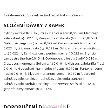
Bioinformační přípravek se širokospektrálním účinkem.
SLOŽENÍ DÁVKY 7 KAPEK:
bylinný extrakt 82, 6 % [Smilax medica (radix) 0,063 ml, Medicago
sativa (herba) 0,027 ml, Menyanthes trifoliata (fibr. fol.) 0,025 ml,
Galeopsis segetum (herba) 0,022 ml, Cnicus benedictus (herba)
0,022 ml, Liriosma ovata (lig.) 0,022 ml, Schizandra chinensis (fruct.
tot.) 0,022 ml, Zanthoxylum piperitum (semen) 0,022 ml, Eryngium
campestre (herba) 0,015 ml, Codonopsis pilosula (radix) 0,010 ml,
Crataegus monogyna (folium c/fl.) 0,010 ml, Hibiscus sabdariffa (flos)
0,010 ml, Hippophaë rhamnoides (fructus) 0,010 ml, Panax ginseng
(radix) 0,010 ml, Silybum marianum (semen) 0,010 ml)], sorbitol –
zahušťovadlo, celulóza – zahušťovadlo, voda, xanthan –
zahušťovadlo, sorbát draselný – konzervant, směs silic 0,12 %,
grapefruitový extract <0,0001 %.
DOPORUČENÍ DÁVKOVÁNÍ: