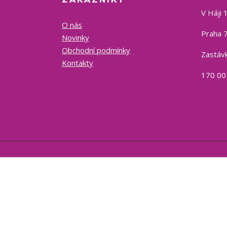
V Háji 
O nás
Praha 7
Novinky
Obchodní podmínky
Zastávk
Kontakty
170 00