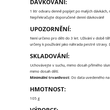
DÁVKOVÁNÍ:
1 litr odvaru denně popíjet po malých dávkách, 
Nepřekračujte doporučené denní dávkování!
UPOZORNĚNÍ:
Není určeno pro děti do 3 let. Užívání v době t
určeny k používání jako náhrada pestré stravy
SKLADOVÁNÍ:
Uchovávejte v suchu, mimo dosah přímého slune
mimo dosah dětí.
Minimální trvanlivost:
Do data uvedeného na
HMOTNOST:
105 g
VÝROBCE: