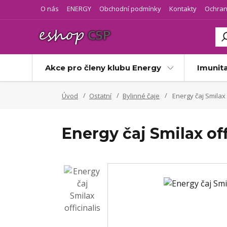
O nás
ENERGY
Obchodní podmínky
Kontakty
Ochran
Akce pro členy klubu Energy
Imunit
Úvod
Ostatní
Bylinné čaje
Energy čaj Smilax o
Energy čaj Smilax off