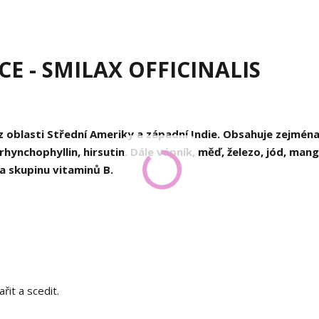
E - SMILAX OFFICINALIS
í z oblasti Střední Ameriky a západní Indie. Obsahuje zejmén
rhynchophyllin, hirsutin. Dále vápník, měď, železo, jód, mang
D a skupinu vitaminů B.
řit a scedit.