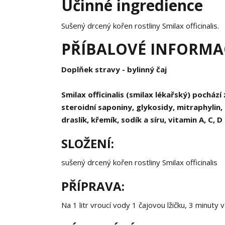
Účinné ingredience
Sušený drcený kořen rostliny Smilax officinalis.
PŘÍBALOVÉ INFORMAC
Doplňek stravy - bylinný čaj
Smilax officinalis (smilax lékařský) pocház
steroidní saponiny, glykosidy, mitraphylin, 
draslík, křemík, sodík a síru, vitamin A, C, 
SLOŽENÍ:
sušený drcený kořen rostliny Smilax officinalis
PŘÍPRAVA:
Na 1 litr vroucí vody 1 čajovou lžičku, 3 minuty va