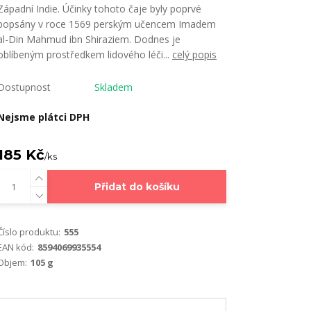
Západní Indie. Účinky tohoto čaje byly poprvé
popsány v roce 1569 perským učencem Imadem
al-Din Mahmud ibn Shiraziem. Dodnes je
oblíbeným prostředkem lidového léči...
celý popis
Dostupnost
Skladem
Nejsme plátci DPH
185 Kč
/
ks
Přidat do košíku
Číslo produktu:
555
EAN kód:
8594069935554
Objem:
105 g