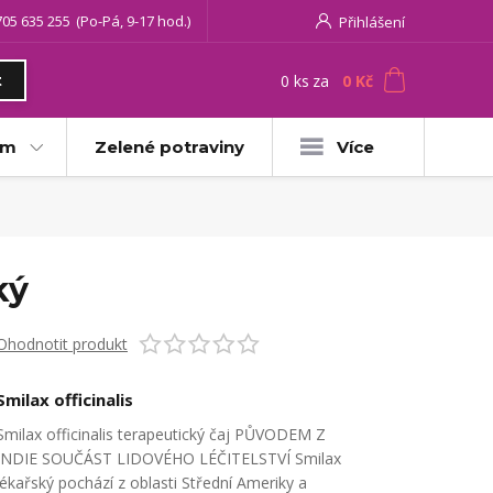
705 635 255
(Po-Pá, 9-17 hod.)
Přihlášení
0
ks
za
0 Kč
t
am
Zelené potraviny
Více
ký
Ohodnotit produkt
Smilax officinalis
Smilax officinalis terapeutický čaj PŮVODEM Z
INDIE SOUČÁST LIDOVÉHO LÉČITELSTVÍ Smilax
lékařský pochází z oblasti Střední Ameriky a