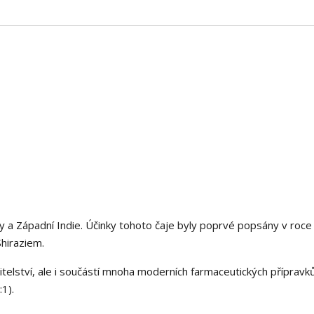
ky a Západní Indie. Účinky tohoto čaje byly poprvé popsány v roc
hiraziem.
elství, ale i součástí mnoha moderních farmaceutických přípravků
1).