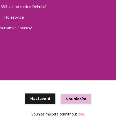
1633 vchod s ulice Dělnická
 - Holešovice
a tramvají Maniny
Copyright © 2021 eshop CSP
Vytvořeno na
Eshop-rychle.cz
Nastavení
Souhlasím
Souhlas můžete odmítnout
zde
.