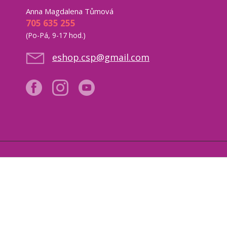
Anna Magdalena Tůmová
705 635 255
(Po-Pá, 9-17 hod.)
eshop.csp@gmail.com