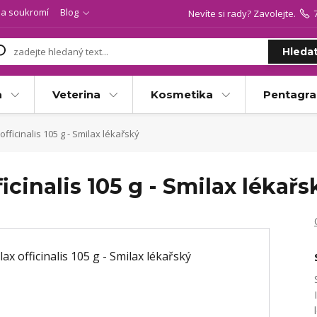
a soukromí
Blog
Nevíte si rady? Zavolejte.
Hleda
a
Veterina
Kosmetika
Pentagr
fficinalis 105 g - Smilax lékařský
icinalis 105 g - Smilax lékařs