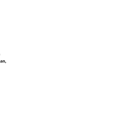
a
an,